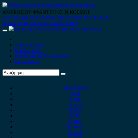
Skip
to
ΑΜΒΡΟΣΙΟΥ ΦΡΑΝΤΖΗ 67, Ν.ΚΟΣΜΟΣ
content
210 9012444
210 9239148
210 9238158
210 9026839
Κινητό-Viber-whatsapp : 6980507900
Primary
Menu
Αρχική Σελίδα
Ποιοί είμαστε
Ανταλλακτικά Αυτοκινήτων
Επικοινωνία
Alfa Romeo
Audi
Austin
Acura
BMW
BYD
Chery
Chevrolet
Citroen
Cupra