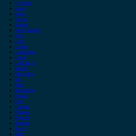
Hyundai
Isuzu
iveco
Jaecoo
Jaguar
Jeep Chrysler
KIA
Lada
Lancia
Leapmotor
Lexus
Lynk & co
Mazda
Mercedes
MG
Mini
Mitsubishi
Nissan
Opel
Omoda
Peugeot
Porsche
Renault
Rover
Saab