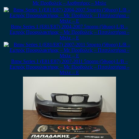
Με Προβολείς – Αισθητήρες – Μπλε
Bmw Series 1 (E81/E87) 2004-2007 5πορτο (5θυρο) L/B –
Εμπρός Προφυλακτήρας – Με Προβολείς – Πιτσιλιστήρια –
Μπλε – Ε
Bmw Series 1 (E81/E87) 2007-2011 5πορτο (5θυρο) L/B –
Εμπρός Προφυλακτήρας – Με Προβολείς – Πιτσιλιστήρια –
Μπλε – Ε