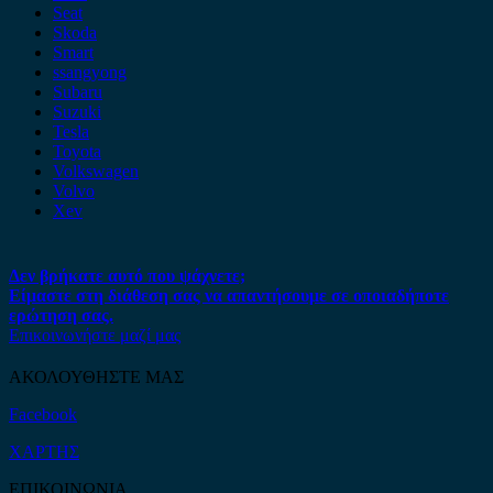
Seat
Skoda
Smart
ssangyong
Subaru
Suzuki
Tesla
Toyota
Volkswagen
Volvo
Xev
Δεν βρήκατε αυτό που ψάχνετε;
Είμαστε στη διάθεση σας να απαντήσουμε σε οποιαδήποτε
ερώτηση σας.
Επικοινωνήστε μαζί μας
ΑΚΟΛΟΥΘΗΣΤΕ ΜΑΣ
Facebook
ΧΑΡΤΗΣ
ΕΠΙΚΟΙΝΩΝΙΑ