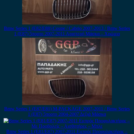
Bmw Series 1 (E82/E88) Coupe / Cabrio 2007-2013 / Bmw Series
1 (E87) 5πορτο 2007-2011 Αριστερή Μάσκα – Χρώμιο
Bmw Series 1 (E87/E81) M-PACKAGE 2007-2011 / Bmw Series
1 (E87) 5πορτο 2004-2007 Δεξιά Μάσκα
Bmw Series 1 (E81/E87) 2007-2011 Εμπρός Προφυλακτήρας –