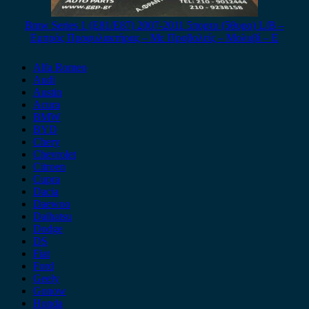
Bmw Series 1 (E81/E87) 2007-2011 5πορτο (5θυρο) L/B –
Εμπρός Προφυλακτήρας – Με Προβολείς – Μολυβί – Ε
Alfa Romeo
Audi
Austin
Acura
BMW
BYD
Chery
Chevrolet
Citroen
Cupra
Dacia
Daewoo
Daihatsu
Dodge
DS
Fiat
Ford
Geely
Gonow
Honda