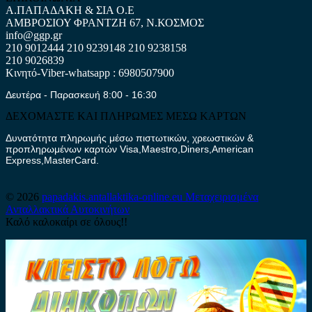
Α.ΠΑΠΑΔΑΚΗ & ΣΙΑ Ο.Ε
ΑΜΒΡΟΣΙΟΥ ΦΡΑΝΤΖΗ 67, Ν.ΚΟΣΜΟΣ
info@ggp.gr
210 9012444
210 9239148
210 9238158
210 9026839
Κινητό-Viber-whatsapp : 6980507900
Δευτέρα - Παρασκευή 8:00 - 16:30
ΔΕΧΟΜΑΣΤΕ ΚΑΙ ΠΛΗΡΩΜΕΣ ΜΕΣΩ ΚΑΡΤΩΝ
Δυνατότητα πληρωμής μέσω πιστωτικών, χρεωστικών &
προπληρωμένων καρτών Visa,Maestro,Diners,American
Express,MasterCard.
© 2026
papadakis.antallaktika-online.eu
Μεταχειρισμένα
Ανταλλακτικά Αυτοκινήτων
Καλό καλοκαίρι σε όλους!!