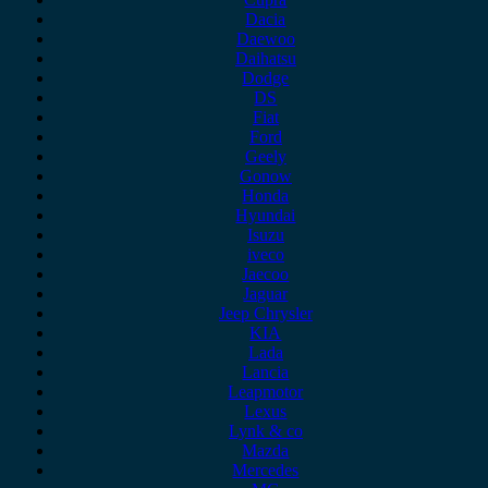
Dacia
Daewoo
Daihatsu
Dodge
DS
Fiat
Ford
Geely
Gonow
Honda
Hyundai
Isuzu
iveco
Jaecoo
Jaguar
Jeep Chrysler
KIA
Lada
Lancia
Leapmotor
Lexus
Lynk & co
Mazda
Mercedes