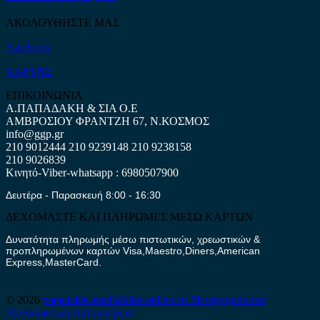
ΑΚΟΛΟΥΘΗΣΤΕ ΜΑΣ
Facebook
ΧΑΡΤΗΣ
ΕΠΙΚΟΙΝΩΝΙΑ
Α.ΠΑΠΑΔΑΚΗ & ΣΙΑ Ο.Ε
ΑΜΒΡΟΣΙΟΥ ΦΡΑΝΤΖΗ 67, Ν.ΚΟΣΜΟΣ
info@ggp.gr
210 9012444
210 9239148
210 9238158
210 9026839
Κινητό-Viber-whatsapp : 6980507900
Δευτέρα - Παρασκευή 8:00 - 16:30
ΔΕΧΟΜΑΣΤΕ ΚΑΙ ΠΛΗΡΩΜΕΣ ΜΕΣΩ ΚΑΡΤΩΝ
Δυνατότητα πληρωμής μέσω πιστωτικών, χρεωστικών &
προπληρωμένων καρτών Visa,Maestro,Diners,American
Express,MasterCard.
© 2026
papadakis.antallaktika-online.eu
Μεταχειρισμένα
Ανταλλακτικά Αυτοκινήτων