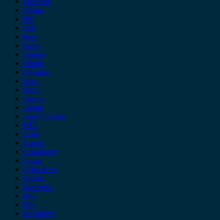
Daihatsu
Dodge
DS
Fiat
Ford
Geely
Gonow
Honda
Hyundai
Isuzu
iveco
Jaecoo
Jaguar
Jeep Chrysler
KIA
Lada
Lancia
Leapmotor
Lexus
Lynk & co
Mazda
Mercedes
MG
Mini
Mitsubishi