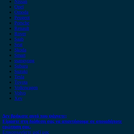
Nissan
Opel
Omoda
Peugeot
Porsche
Renault
Rover
Saab
Seat
Skoda
Smart
ssangyong
Subaru
Suzuki
Tesla
Toyota
Volkswagen
Volvo
Xev
Δεν βρήκατε αυτό που ψάχνετε;
Είμαστε στη διάθεση σας να απαντήσουμε σε οποιαδήποτε
ερώτηση σας.
Επικοινωνήστε μαζί μας