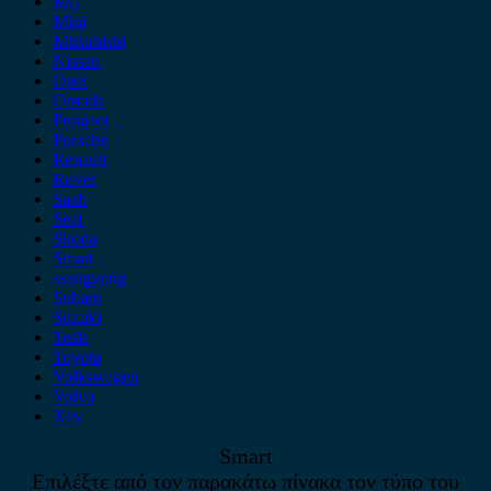
MG
Mini
Mitsubishi
Nissan
Opel
Omoda
Peugeot
Porsche
Renault
Rover
Saab
Seat
Skoda
Smart
ssangyong
Subaru
Suzuki
Tesla
Toyota
Volkswagen
Volvo
Xev
Smart
Επιλέξτε από τον παρακάτω πίνακα τον τύπο του