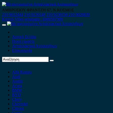
Skip
to
ΑΜΒΡΟΣΙΟΥ ΦΡΑΝΤΖΗ 67, Ν.ΚΟΣΜΟΣ
content
210 9012444
210 9239148
210 9238158
210 9026839
Κινητό-Viber-whatsapp : 6980507900
Primary
Menu
Αρχική Σελίδα
Ποιοί είμαστε
Ανταλλακτικά Αυτοκινήτων
Επικοινωνία
Alfa Romeo
Audi
Austin
Acura
BMW
BYD
Chery
Chevrolet
Citroen
Cupra