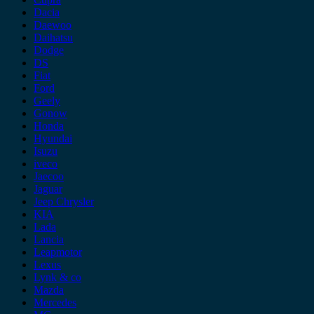
Dacia
Daewoo
Daihatsu
Dodge
DS
Fiat
Ford
Geely
Gonow
Honda
Hyundai
Isuzu
iveco
Jaecoo
Jaguar
Jeep Chrysler
KIA
Lada
Lancia
Leapmotor
Lexus
Lynk & co
Mazda
Mercedes