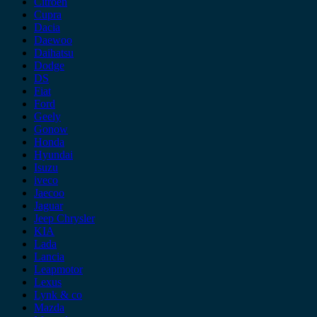
Citroen
Cupra
Dacia
Daewoo
Daihatsu
Dodge
DS
Fiat
Ford
Geely
Gonow
Honda
Hyundai
Isuzu
iveco
Jaecoo
Jaguar
Jeep Chrysler
KIA
Lada
Lancia
Leapmotor
Lexus
Lynk & co
Mazda