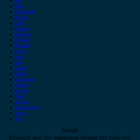
MG
Mini
Mitsubishi
Nissan
Opel
Omoda
Peugeot
Porsche
Renault
Rover
Saab
Seat
Skoda
Smart
ssangyong
Subaru
Suzuki
Tesla
Toyota
Volkswagen
Volvo
Xev
Suzuki
Επιλέξτε από τον παρακάτω πίνακα τον τύπο του