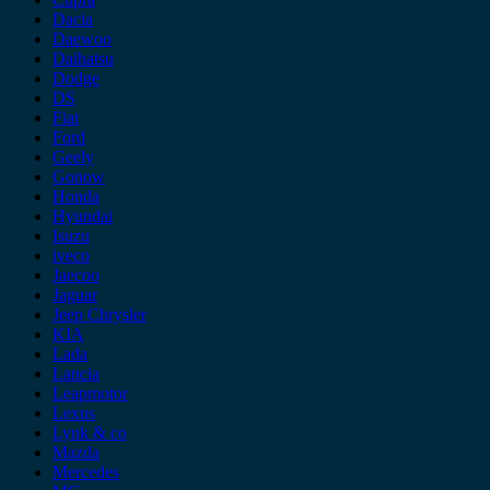
Dacia
Daewoo
Daihatsu
Dodge
DS
Fiat
Ford
Geely
Gonow
Honda
Hyundai
Isuzu
iveco
Jaecoo
Jaguar
Jeep Chrysler
KIA
Lada
Lancia
Leapmotor
Lexus
Lynk & co
Mazda
Mercedes