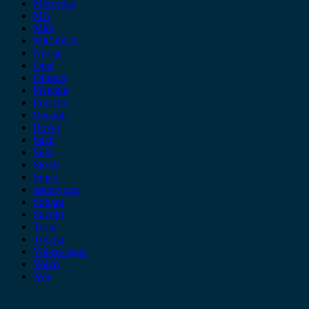
Mercedes
MG
Mini
Mitsubishi
Nissan
Opel
Omoda
Peugeot
Porsche
Renault
Rover
Saab
Seat
Skoda
Smart
ssangyong
Subaru
Suzuki
Tesla
Toyota
Volkswagen
Volvo
Xev