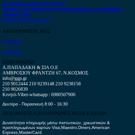
Δεν βρήκατε αυτό που ψάχνετε;
Είμαστε στη διάθεση σας να απαντήσουμε σε οποιαδήποτε
ερώτηση σας.
Επικοινωνήστε μαζί μας
ΑΚΟΛΟΥΘΗΣΤΕ ΜΑΣ
Facebook
ΧΑΡΤΗΣ
ΕΠΙΚΟΙΝΩΝΙΑ
Α.ΠΑΠΑΔΑΚΗ & ΣΙΑ Ο.Ε
ΑΜΒΡΟΣΙΟΥ ΦΡΑΝΤΖΗ 67, Ν.ΚΟΣΜΟΣ
info@ggp.gr
210 9012444
210 9239148
210 9238158
210 9026839
Κινητό-Viber-whatsapp : 6980507900
Δευτέρα - Παρασκευή 8:00 - 16:30
ΔΕΧΟΜΑΣΤΕ ΚΑΙ ΠΛΗΡΩΜΕΣ ΜΕΣΩ ΚΑΡΤΩΝ
Δυνατότητα πληρωμής μέσω πιστωτικών, χρεωστικών &
προπληρωμένων καρτών Visa,Maestro,Diners,American
Express,MasterCard.