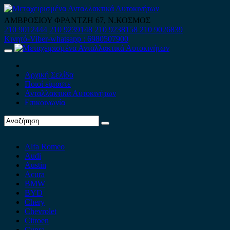
Skip
to
ΑΜΒΡΟΣΙΟΥ ΦΡΑΝΤΖΗ 67, Ν.ΚΟΣΜΟΣ
content
210 9012444
210 9239148
210 9238158
210 9026839
Κινητό-Viber-whatsapp : 6980507900
Primary
Menu
Αρχική Σελίδα
Ποιοί είμαστε
Ανταλλακτικά Αυτοκινήτων
Επικοινωνία
Alfa Romeo
Audi
Austin
Acura
BMW
BYD
Chery
Chevrolet
Citroen
Cupra