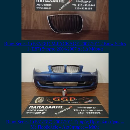
Bmw Series 1 (E87/E81) M-PACKAGE 2007-2011 / Bmw Series
1 (E87) 5πορτο 2004-2007 Δεξιά Μάσκα
Bmw Series 1 (E81/E87) 2007-2011 Εμπρός Προφυλακτήρας –
Με Προβολείς – Αισθητήρες – Μπλε