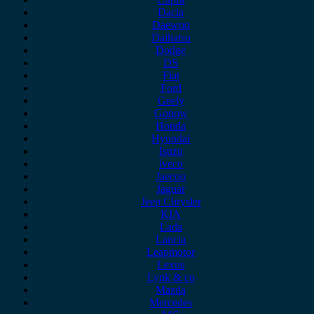
Dacia
Daewoo
Daihatsu
Dodge
DS
Fiat
Ford
Geely
Gonow
Honda
Hyundai
Isuzu
iveco
Jaecoo
Jaguar
Jeep Chrysler
KIA
Lada
Lancia
Leapmotor
Lexus
Lynk & co
Mazda
Mercedes