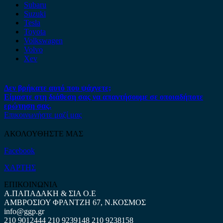
Subaru
Suzuki
Tesla
Toyota
Volkswagen
Volvo
Xev
Δεν βρήκατε αυτό που ψάχνετε;
Είμαστε στη διάθεση σας να απαντήσουμε σε οποιαδήποτε
ερώτηση σας.
Επικοινωνήστε μαζί μας
ΑΚΟΛΟΥΘΗΣΤΕ ΜΑΣ
Facebook
ΧΑΡΤΗΣ
ΕΠΙΚΟΙΝΩΝΙΑ
Α.ΠΑΠΑΔΑΚΗ & ΣΙΑ Ο.Ε
ΑΜΒΡΟΣΙΟΥ ΦΡΑΝΤΖΗ 67, Ν.ΚΟΣΜΟΣ
info@ggp.gr
210 9012444
210 9239148
210 9238158