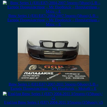
Bmw Series 1 (E81/E87) 2004-2007 5πορτο (5θυρο) L/B –
Εμπρός Προφυλακτήρας – Με Προβολείς – Πιτσιλιστήρια –
Μπλε – Ε
Bmw Series 1 (E81/E87) 2007-2011 5πορτο (5θυρο) L/B –
Εμπρός Προφυλακτήρας – Με Προβολείς – Μολυβί – Ε
Εταζέρα Bmw Series 1 (E87) 2004-2011 3/5πορτο (3/5θυρο) / c5