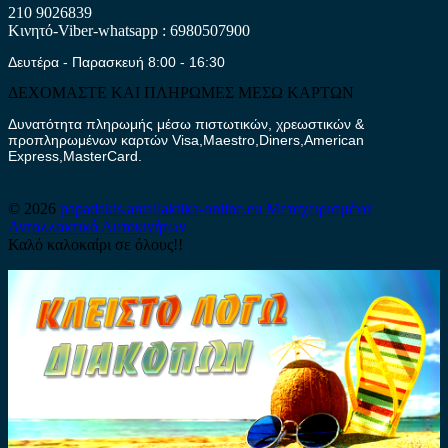
210 9026839
Κινητό-Viber-whatsapp : 6980507900
Δευτέρα - Παρασκευή 8:00 - 16:30
ΔΕΧΟΜΑΣΤΕ ΚΑΙ ΠΛΗΡΩΜΕΣ ΜΕΣΩ ΚΑΡΤΩΝ
Δυνατότητα πληρωμής μέσω πιστωτικών, χρεωστικών &
προπληρωμένων καρτών Visa,Maestro,Diners,American
Express,MasterCard.
© 2026
papadakis.antallaktika-online.eu
Μεταχειρισμένα
Ανταλλακτικά Αυτοκινήτων
Καλό καλοκαίρι σε όλους!!