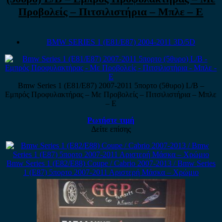
Προβολείς – Πιτσιλιστήρια – Μπλε – Ε
BMW SERIES 1 (E81/E87) 2004-2011 3D/5D
Bmw Series 1 (E81/E87) 2007-2011 5πορτο (5θυρο) L/B –
Εμπρός Προφυλακτήρας – Με Προβολείς – Πιτσιλιστήρια – Μπλε
– Ε
Ρωτήστε τιμή
Δείτε επίσης
Bmw Series 1 (E82/E88) Coupe / Cabrio 2007-2013 / Bmw Series
1 (E87) 5πορτο 2007-2011 Αριστερή Μάσκα – Χρώμιο