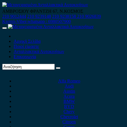
Skip
to
ΑΜΒΡΟΣΙΟΥ ΦΡΑΝΤΖΗ 67, Ν.ΚΟΣΜΟΣ
content
210 9012444
210 9239148
210 9238158
210 9026839
Κινητό-Viber-whatsapp : 6980507900
Primary
Menu
Αρχική Σελίδα
Ποιοί είμαστε
Ανταλλακτικά Αυτοκινήτων
Επικοινωνία
Alfa Romeo
Audi
Austin
Acura
BMW
BYD
Chery
Chevrolet
Citroen
Cupra