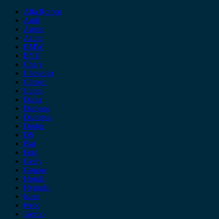
Alfa Romeo
Audi
Austin
Acura
BMW
BYD
Chery
Chevrolet
Citroen
Cupra
Dacia
Daewoo
Daihatsu
Dodge
DS
Fiat
Ford
Geely
Gonow
Honda
Hyundai
Isuzu
iveco
Jaecoo