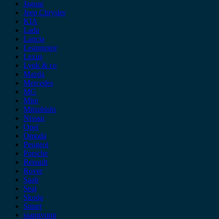
Jaguar
Jeep Chrysler
KIA
Lada
Lancia
Leapmotor
Lexus
Lynk & co
Mazda
Mercedes
MG
Mini
Mitsubishi
Nissan
Opel
Omoda
Peugeot
Porsche
Renault
Rover
Saab
Seat
Skoda
Smart
ssangyong