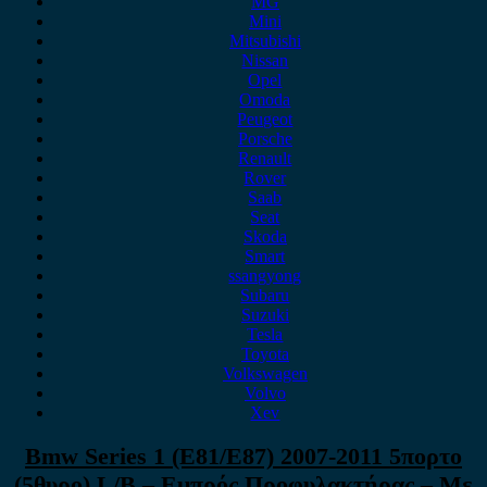
MG
Mini
Mitsubishi
Nissan
Opel
Omoda
Peugeot
Porsche
Renault
Rover
Saab
Seat
Skoda
Smart
ssangyong
Subaru
Suzuki
Tesla
Toyota
Volkswagen
Volvo
Xev
Bmw Series 1 (E81/E87) 2007-2011 5πορτο
(5θυρο) L/B – Εμπρός Προφυλακτήρας – Με