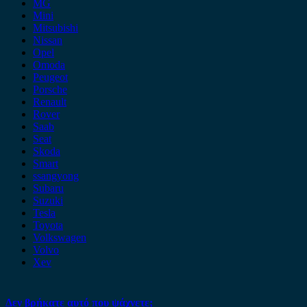
MG
Mini
Mitsubishi
Nissan
Opel
Omoda
Peugeot
Porsche
Renault
Rover
Saab
Seat
Skoda
Smart
ssangyong
Subaru
Suzuki
Tesla
Toyota
Volkswagen
Volvo
Xev
Δεν βρήκατε αυτό που ψάχνετε;