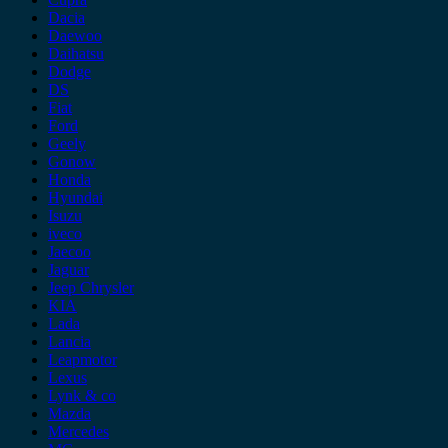
Dacia
Daewoo
Daihatsu
Dodge
DS
Fiat
Ford
Geely
Gonow
Honda
Hyundai
Isuzu
iveco
Jaecoo
Jaguar
Jeep Chrysler
KIA
Lada
Lancia
Leapmotor
Lexus
Lynk & co
Mazda
Mercedes