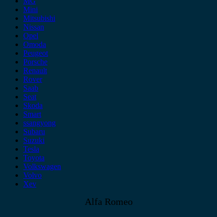
MG
Mini
Mitsubishi
Nissan
Opel
Omoda
Peugeot
Porsche
Renault
Rover
Saab
Seat
Skoda
Smart
ssangyong
Subaru
Suzuki
Tesla
Toyota
Volkswagen
Volvo
Xev
Alfa Romeo