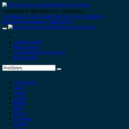
Skip
to
ΑΜΒΡΟΣΙΟΥ ΦΡΑΝΤΖΗ 67, Ν.ΚΟΣΜΟΣ
content
210 9012444
210 9239148
210 9238158
210 9026839
Κινητό-Viber-whatsapp : 6980507900
Primary
Menu
Αρχική Σελίδα
Ποιοί είμαστε
Ανταλλακτικά Αυτοκινήτων
Επικοινωνία
Alfa Romeo
Audi
Austin
Acura
BMW
BYD
Chery
Chevrolet
Citroen
Cupra