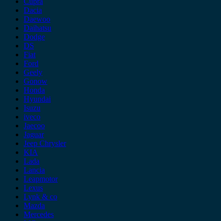
Cupra
Dacia
Daewoo
Daihatsu
Dodge
DS
Fiat
Ford
Geely
Gonow
Honda
Hyundai
Isuzu
iveco
Jaecoo
Jaguar
Jeep Chrysler
KIA
Lada
Lancia
Leapmotor
Lexus
Lynk & co
Mazda
Mercedes