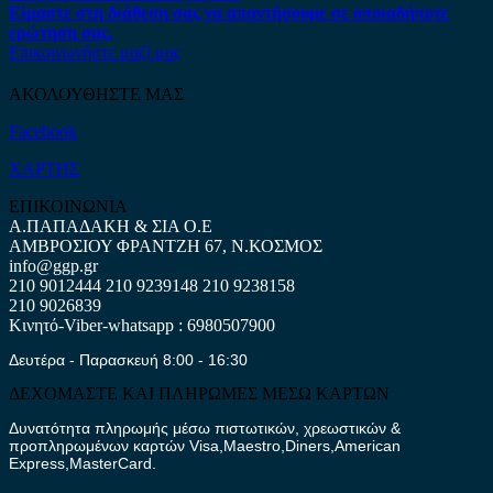
Είμαστε στη διάθεση σας να απαντήσουμε σε οποιαδήποτε
ερώτηση σας.
Επικοινωνήστε μαζί μας
ΑΚΟΛΟΥΘΗΣΤΕ ΜΑΣ
Facebook
ΧΑΡΤΗΣ
ΕΠΙΚΟΙΝΩΝΙΑ
Α.ΠΑΠΑΔΑΚΗ & ΣΙΑ Ο.Ε
ΑΜΒΡΟΣΙΟΥ ΦΡΑΝΤΖΗ 67, Ν.ΚΟΣΜΟΣ
info@ggp.gr
210 9012444
210 9239148
210 9238158
210 9026839
Κινητό-Viber-whatsapp : 6980507900
Δευτέρα - Παρασκευή 8:00 - 16:30
ΔΕΧΟΜΑΣΤΕ ΚΑΙ ΠΛΗΡΩΜΕΣ ΜΕΣΩ ΚΑΡΤΩΝ
Δυνατότητα πληρωμής μέσω πιστωτικών, χρεωστικών &
προπληρωμένων καρτών Visa,Maestro,Diners,American
Express,MasterCard.