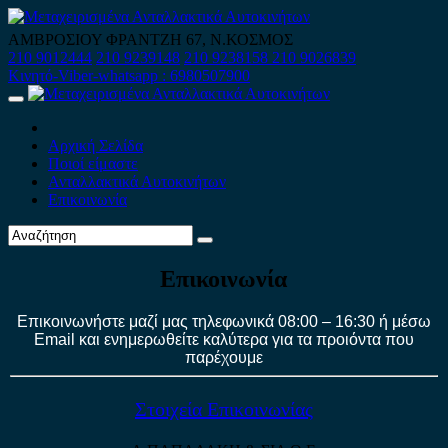
Skip
to
ΑΜΒΡΟΣΙΟΥ ΦΡΑΝΤΖΗ 67, Ν.ΚΟΣΜΟΣ
content
210 9012444
210 9239148
210 9238158
210 9026839
Κινητό-Viber-whatsapp : 6980507900
Primary
Menu
Αρχική Σελίδα
Ποιοί είμαστε
Ανταλλακτικά Αυτοκινήτων
Επικοινωνία
Επικοινωνία
Επικοινωνήστε μαζί μας τηλεφωνικά 08:00 – 16:30 ή μέσω
Email και ενημερωθείτε καλύτερα για τα προιόντα που
παρέχουμε
Στοιχεία Επικοινωνίας