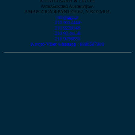
Α.ΠΑΠΑΔΑΚΗ & ΣΙΑ Ο.Ε
Ανταλλακτικά Αυτοκινήτων
ΑΜΒΡΟΣΙΟΥ ΦΡΑΝΤΖΗ 67, Ν.ΚΟΣΜΟΣ
info@ggp.gr
210 9012444
210 9239148
210 9238158
210 9026839
Κινητό-Viber-whatsapp : 6980507900