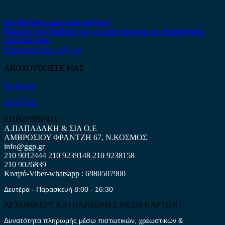
Δεν βρήκατε αυτό που ψάχνετε;
Είμαστε στη διάθεση σας να απαντήσουμε σε οποιαδήποτε
ερώτηση σας.
Επικοινωνήστε μαζί μας
ΑΚΟΛΟΥΘΗΣΤΕ ΜΑΣ
Facebook
ΧΑΡΤΗΣ
ΕΠΙΚΟΙΝΩΝΙΑ
Α.ΠΑΠΑΔΑΚΗ & ΣΙΑ Ο.Ε
ΑΜΒΡΟΣΙΟΥ ΦΡΑΝΤΖΗ 67, Ν.ΚΟΣΜΟΣ
info@ggp.gr
210 9012444
210 9239148
210 9238158
210 9026839
Κινητό-Viber-whatsapp : 6980507900
Δευτέρα - Παρασκευή 8:00 - 16:30
ΔΕΧΟΜΑΣΤΕ ΚΑΙ ΠΛΗΡΩΜΕΣ ΜΕΣΩ ΚΑΡΤΩΝ
Δυνατότητα πληρωμής μέσω πιστωτικών, χρεωστικών &