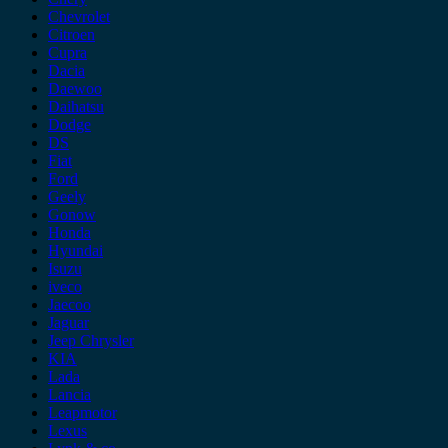
Chevrolet
Citroen
Cupra
Dacia
Daewoo
Daihatsu
Dodge
DS
Fiat
Ford
Geely
Gonow
Honda
Hyundai
Isuzu
iveco
Jaecoo
Jaguar
Jeep Chrysler
KIA
Lada
Lancia
Leapmotor
Lexus