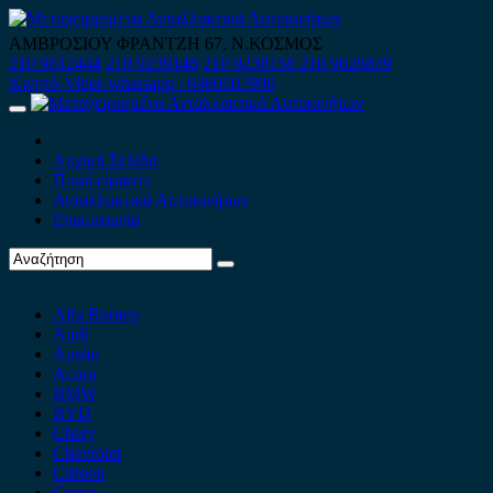
Skip
to
ΑΜΒΡΟΣΙΟΥ ΦΡΑΝΤΖΗ 67, Ν.ΚΟΣΜΟΣ
content
210 9012444
210 9239148
210 9238158
210 9026839
Κινητό-Viber-whatsapp : 6980507900
Primary
Menu
Αρχική Σελίδα
Ποιοί είμαστε
Ανταλλακτικά Αυτοκινήτων
Επικοινωνία
Alfa Romeo
Audi
Austin
Acura
BMW
BYD
Chery
Chevrolet
Citroen
Cupra