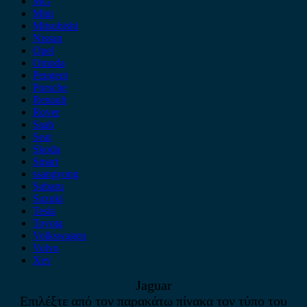
MG
Mini
Mitsubishi
Nissan
Opel
Omoda
Peugeot
Porsche
Renault
Rover
Saab
Seat
Skoda
Smart
ssangyong
Subaru
Suzuki
Tesla
Toyota
Volkswagen
Volvo
Xev
Jaguar
Επιλέξτε από τον παρακάτω πίνακα τον τύπο του