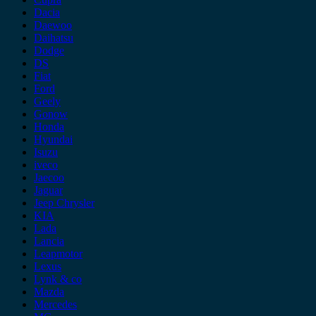
Dacia
Daewoo
Daihatsu
Dodge
DS
Fiat
Ford
Geely
Gonow
Honda
Hyundai
Isuzu
iveco
Jaecoo
Jaguar
Jeep Chrysler
KIA
Lada
Lancia
Leapmotor
Lexus
Lynk & co
Mazda
Mercedes