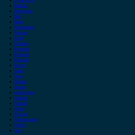
Lynk & co
Mazda
Mercedes
MG
Mini
Mitsubishi
Nissan
Opel
Omoda
Peugeot
Porsche
Renault
Rover
Saab
Seat
Skoda
Smart
ssangyong
Subaru
Suzuki
Tesla
Toyota
Volkswagen
Volvo
Xev