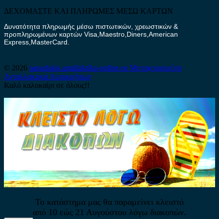
ΔΕΧΟΜΑΣΤΕ ΚΑΙ ΠΛΗΡΩΜΕΣ ΜΕΣΩ ΚΑΡΤΩΝ
Δυνατότητα πληρωμής μέσω πιστωτικών, χρεωστικών &
προπληρωμένων καρτών Visa,Maestro,Diners,American
Express,MasterCard.
© 2026
papadakis.antallaktika-online.eu
Μεταχειρισμένα
Ανταλλακτικά Αυτοκινήτων
Καλό καλοκαίρι σε όλους!!
Το κατάστημα μας θα παραμείνει κλειστό
από 10 εώς 21 Αυγούστου λόγω διακοπών.