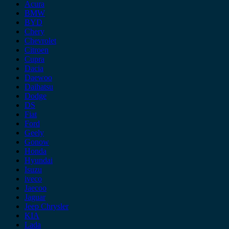
Acura
BMW
BYD
Chery
Chevrolet
Citroen
Cupra
Dacia
Daewoo
Daihatsu
Dodge
DS
Fiat
Ford
Geely
Gonow
Honda
Hyundai
Isuzu
iveco
Jaecoo
Jaguar
Jeep Chrysler
KIA
Lada