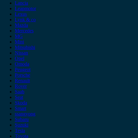
Lancia
Leapmotor
Lexus
Lynk & co
Mazda
Mercedes
MG
Mini
Mitsubishi
Nissan
Opel
Omoda
Peugeot
Porsche
Renault
Rover
Saab
Seat
Skoda
Smart
ssangyong
Subaru
Suzuki
Tesla
Toyota