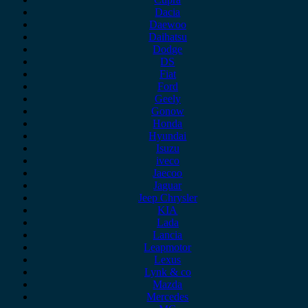
Dacia
Daewoo
Daihatsu
Dodge
DS
Fiat
Ford
Geely
Gonow
Honda
Hyundai
Isuzu
iveco
Jaecoo
Jaguar
Jeep Chrysler
KIA
Lada
Lancia
Leapmotor
Lexus
Lynk & co
Mazda
Mercedes