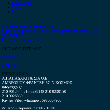
Volkswagen
Volvo
Xev
Δεν βρήκατε αυτό που ψάχνετε;
Είμαστε στη διάθεση σας να απαντήσουμε σε οποιαδήποτε
ερώτηση σας.
Επικοινωνήστε μαζί μας
ΑΚΟΛΟΥΘΗΣΤΕ ΜΑΣ
Facebook
ΧΑΡΤΗΣ
ΕΠΙΚΟΙΝΩΝΙΑ
Α.ΠΑΠΑΔΑΚΗ & ΣΙΑ Ο.Ε
ΑΜΒΡΟΣΙΟΥ ΦΡΑΝΤΖΗ 67, Ν.ΚΟΣΜΟΣ
info@ggp.gr
210 9012444
210 9239148
210 9238158
210 9026839
Κινητό-Viber-whatsapp : 6980507900
Δευτέρα - Παρασκευή 8:00 - 16:30