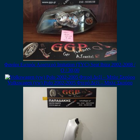
Φανάρι Εμπρός Αριστερό Imitation (TYC) Seat Ibiza 2002-2008 /
Ο / 30,00
Volkswagen (vw) Polo 2002-2005 Φτερό Δεξί – Μπλε Σκούρο