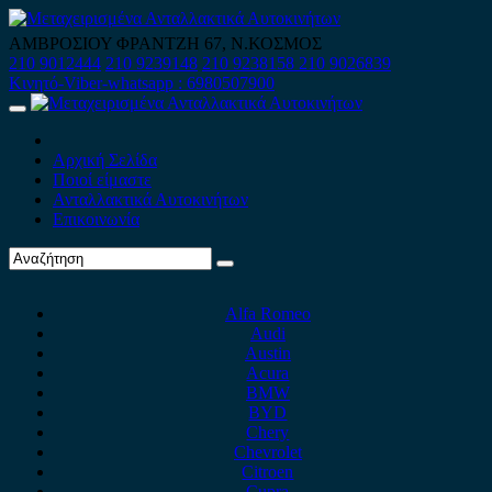
Skip
to
ΑΜΒΡΟΣΙΟΥ ΦΡΑΝΤΖΗ 67, Ν.ΚΟΣΜΟΣ
content
210 9012444
210 9239148
210 9238158
210 9026839
Κινητό-Viber-whatsapp : 6980507900
Primary
Menu
Αρχική Σελίδα
Ποιοί είμαστε
Ανταλλακτικά Αυτοκινήτων
Επικοινωνία
Alfa Romeo
Audi
Austin
Acura
BMW
BYD
Chery
Chevrolet
Citroen
Cupra