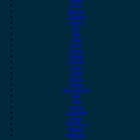
Dacia
Daewoo
Daihatsu
Dodge
DS
Fiat
Ford
Geely
Gonow
Honda
Hyundai
Isuzu
iveco
Jaecoo
Jaguar
Jeep Chrysler
KIA
Lada
Lancia
Leapmotor
Lexus
Lynk & co
Mazda
Mercedes