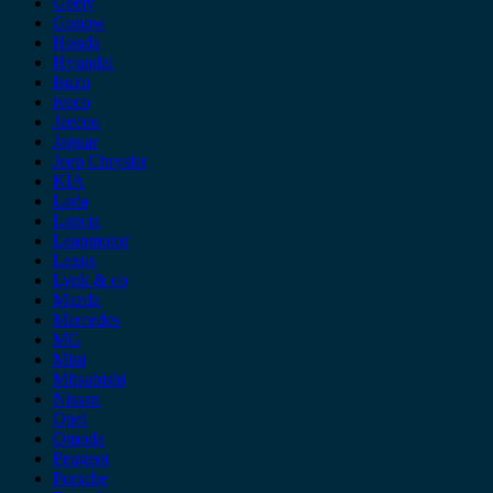
Geely
Gonow
Honda
Hyundai
Isuzu
iveco
Jaecoo
Jaguar
Jeep Chrysler
KIA
Lada
Lancia
Leapmotor
Lexus
Lynk & co
Mazda
Mercedes
MG
Mini
Mitsubishi
Nissan
Opel
Omoda
Peugeot
Porsche