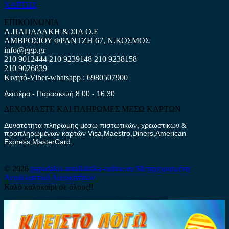
ΧΑΡΤΗΣ
ΕΠΙΚΟΙΝΩΝΙΑ
Α.ΠΑΠΑΔΑΚΗ & ΣΙΑ Ο.Ε
ΑΜΒΡΟΣΙΟΥ ΦΡΑΝΤΖΗ 67, Ν.ΚΟΣΜΟΣ
info@ggp.gr
210 9012444
210 9239148
210 9238158
210 9026839
Κινητό-Viber-whatsapp : 6980507900
Δευτέρα - Παρασκευή 8:00 - 16:30
ΔΕΧΟΜΑΣΤΕ ΚΑΙ ΠΛΗΡΩΜΕΣ ΜΕΣΩ ΚΑΡΤΩΝ
Δυνατότητα πληρωμής μέσω πιστωτικών, χρεωστικών &
προπληρωμένων καρτών Visa,Maestro,Diners,American
Express,MasterCard.
© 2026
papadakis.antallaktika-online.eu
Μεταχειρισμένα
Ανταλλακτικά Αυτοκινήτων
Καλό καλοκαίρι σε όλους!!