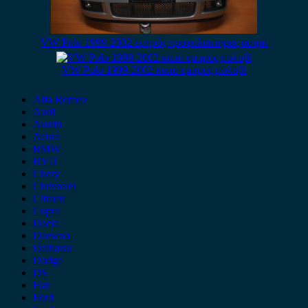
VW Polo 1999-2002 εμπρός προφυλακτήρας ασημί
VW Polo 1999-2002 καπό εμπρός μολυβί
Alfa Romeo
Audi
Austin
Acura
BMW
BYD
Chery
Chevrolet
Citroen
Cupra
Dacia
Daewoo
Daihatsu
Dodge
DS
Fiat
Ford