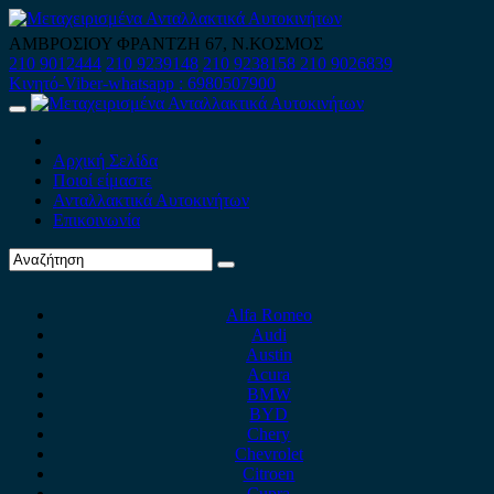
Skip
to
ΑΜΒΡΟΣΙΟΥ ΦΡΑΝΤΖΗ 67, Ν.ΚΟΣΜΟΣ
content
210 9012444
210 9239148
210 9238158
210 9026839
Κινητό-Viber-whatsapp : 6980507900
Primary
Menu
Αρχική Σελίδα
Ποιοί είμαστε
Ανταλλακτικά Αυτοκινήτων
Επικοινωνία
Alfa Romeo
Audi
Austin
Acura
BMW
BYD
Chery
Chevrolet
Citroen
Cupra