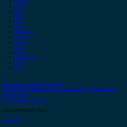
Renault
Rover
Saab
Seat
Skoda
Smart
ssangyong
Subaru
Suzuki
Tesla
Toyota
Volkswagen
Volvo
Xev
Δεν βρήκατε αυτό που ψάχνετε;
Είμαστε στη διάθεση σας να απαντήσουμε σε οποιαδήποτε
ερώτηση σας.
Επικοινωνήστε μαζί μας
ΑΚΟΛΟΥΘΗΣΤΕ ΜΑΣ
Facebook