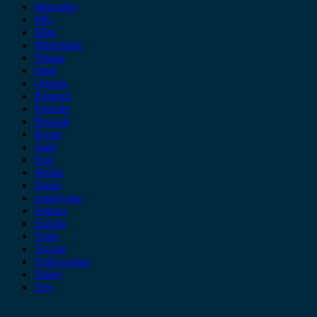
Mercedes
MG
Mini
Mitsubishi
Nissan
Opel
Omoda
Peugeot
Porsche
Renault
Rover
Saab
Seat
Skoda
Smart
ssangyong
Subaru
Suzuki
Tesla
Toyota
Volkswagen
Volvo
Xev