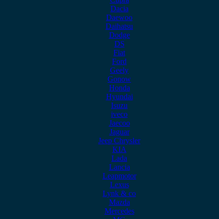
Dacia
Daewoo
Daihatsu
Dodge
DS
Fiat
Ford
Geely
Gonow
Honda
Hyundai
Isuzu
iveco
Jaecoo
Jaguar
Jeep Chrysler
KIA
Lada
Lancia
Leapmotor
Lexus
Lynk & co
Mazda
Mercedes