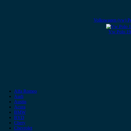
Volkswagen (vw) Po
Vw Polo 19
Alfa Romeo
Audi
Austin
Acura
BMW
BYD
Chery
Chevrolet