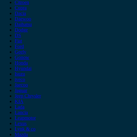
Citroen
Cupra
Dacia
Daewoo
Daihatsu
Dodge
DS
Fiat
Ford
Geely
Gonow
Honda
Hyundai
Isuzu
iveco
Jaecoo
Jaguar
Jeep Chrysler
KIA
Lada
Lancia
Leapmotor
Lexus
Lynk & co
Mazda