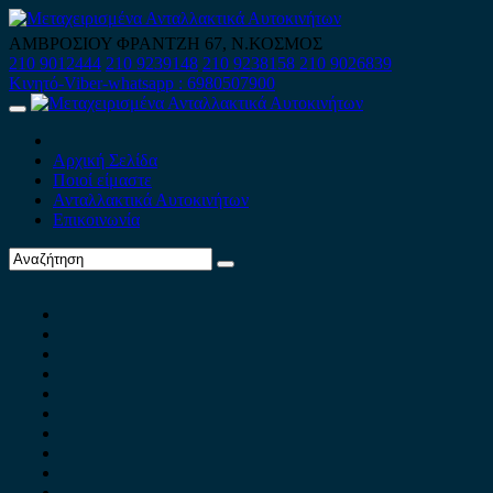
Skip
to
ΑΜΒΡΟΣΙΟΥ ΦΡΑΝΤΖΗ 67, Ν.ΚΟΣΜΟΣ
content
210 9012444
210 9239148
210 9238158
210 9026839
Κινητό-Viber-whatsapp : 6980507900
Primary
Menu
Αρχική Σελίδα
Ποιοί είμαστε
Ανταλλακτικά Αυτοκινήτων
Επικοινωνία