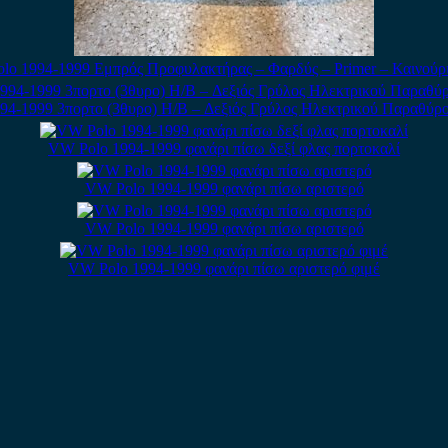
lo 1994-1999 Εμπρός Προφυλακτήρας – Φαρδύς – Primer – Καινούριο
94-1999 3πορτο (3θυρο) H/B – Δεξιός Γρύλος Ηλεκτρικού Παραθύρ
VW Polo 1994-1999 φανάρι πίσω δεξί φλας πορτοκαλί
VW Polo 1994-1999 φανάρι πίσω αριστερό
VW Polo 1994-1999 φανάρι πίσω αριστερό
VW Polo 1994-1999 φανάρι πίσω αριστερό φιμέ