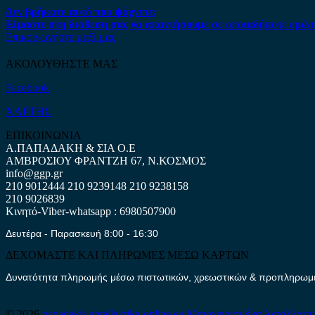
Δεν βρήκατε αυτό που ψάχνετε;
Είμαστε στη διάθεση σας να απαντήσουμε σε οποιαδήποτε ερώτ
Επικοινωνήστε μαζί μας
ΑΚΟΛΟΥΘΗΣΤΕ ΜΑΣ
Facebook
ΧΑΡΤΗΣ
ΕΠΙΚΟΙΝΩΝΙΑ
Α.ΠΑΠΑΔΑΚΗ & ΣΙΑ Ο.Ε
ΑΜΒΡΟΣΙΟΥ ΦΡΑΝΤΖΗ 67, Ν.ΚΟΣΜΟΣ
info@ggp.gr
210 9012444
210 9239148
210 9238158
210 9026839
Κινητό-Viber-whatsapp : 6980507900
Δευτέρα - Παρασκευή 8:00 - 16:30
ΔΕΧΟΜΑΣΤΕ ΚΑΙ ΠΛΗΡΩΜΕΣ ΜΕΣΩ ΚΑΡΤΩΝ
Δυνατότητα πληρωμής μέσω πιστωτικών, χρεωστικών & προπληρωμέν
© 2026
papadakis.antallaktika-online.eu
Μεταχειρισμένα Ανταλλακτ