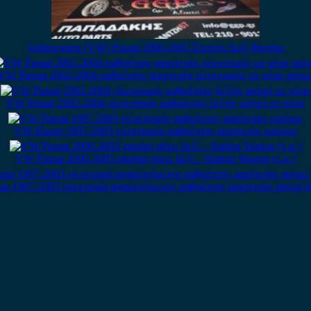
Volkswagen (VW) Passat 2000-2005 Εμπρός Δεξί Φανάρι
VW Passat 2002-2004 καθρέπτης αριστερός ηλεκτρικός με φλας ασημ
VW Passat 2002-2004 ηλεκτρικός καθρέπτης δεξιός ασημί με φλας
VW Passat 1997-2003 ηλεκτρικός καθρέπτης αριστερός μαύρος
VW Passat 2000-2005 φανάρι πίσω δεξί – Station Wagon (s.w.)
t 1997-2003 ηλεκτρικά ανακλινόμενος καθρέπτης αριστερός ασημί 