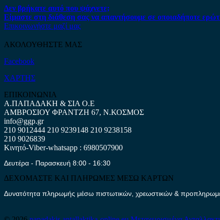
Δεν βρήκατε αυτό που ψάχνετε;
Είμαστε στη διάθεση σας να απαντήσουμε σε οποιαδήποτε ερώτ
Επικοινωνήστε μαζί μας
ΑΚΟΛΟΥΘΗΣΤΕ ΜΑΣ
Facebook
ΧΑΡΤΗΣ
ΕΠΙΚΟΙΝΩΝΙΑ
Α.ΠΑΠΑΔΑΚΗ & ΣΙΑ Ο.Ε
ΑΜΒΡΟΣΙΟΥ ΦΡΑΝΤΖΗ 67, Ν.ΚΟΣΜΟΣ
info@ggp.gr
210 9012444
210 9239148
210 9238158
210 9026839
Κινητό-Viber-whatsapp : 6980507900
Δευτέρα - Παρασκευή 8:00 - 16:30
ΔΕΧΟΜΑΣΤΕ ΚΑΙ ΠΛΗΡΩΜΕΣ ΜΕΣΩ ΚΑΡΤΩΝ
Δυνατότητα πληρωμής μέσω πιστωτικών, χρεωστικών & προπληρωμέν
© 2026
papadakis.antallaktika-online.eu
Μεταχειρισμένα Ανταλλακτ