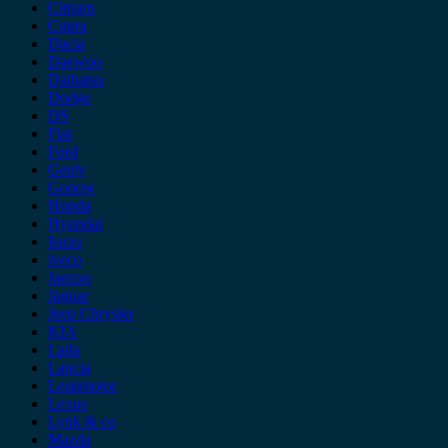
Citroen
Cupra
Dacia
Daewoo
Daihatsu
Dodge
DS
Fiat
Ford
Geely
Gonow
Honda
Hyundai
Isuzu
iveco
Jaecoo
Jaguar
Jeep Chrysler
KIA
Lada
Lancia
Leapmotor
Lexus
Lynk & co
Mazda