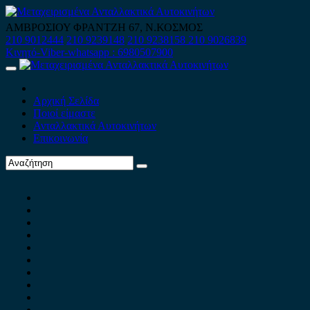
Skip
to
ΑΜΒΡΟΣΙΟΥ ΦΡΑΝΤΖΗ 67, Ν.ΚΟΣΜΟΣ
content
210 9012444
210 9239148
210 9238158
210 9026839
Κινητό-Viber-whatsapp : 6980507900
Primary
Menu
Αρχική Σελίδα
Ποιοί είμαστε
Ανταλλακτικά Αυτοκινήτων
Επικοινωνία