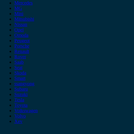
Mercedes
MG
Mini
Mitsubishi
Nissan
Opel
Omoda
Peugeot
Porsche
Renault
Rover
Saab
Seat
Skoda
Smart
ssangyong
Subaru
Suzuki
Tesla
Toyota
Volkswagen
Volvo
Xev