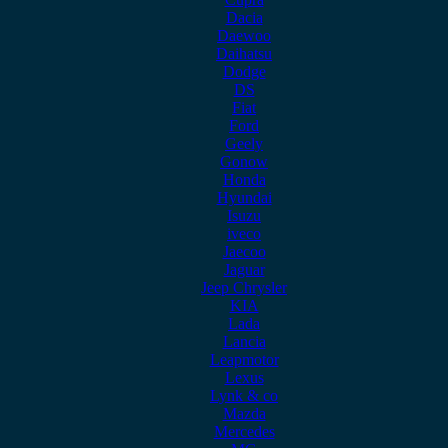
Dacia
Daewoo
Daihatsu
Dodge
DS
Fiat
Ford
Geely
Gonow
Honda
Hyundai
Isuzu
iveco
Jaecoo
Jaguar
Jeep Chrysler
KIA
Lada
Lancia
Leapmotor
Lexus
Lynk & co
Mazda
Mercedes