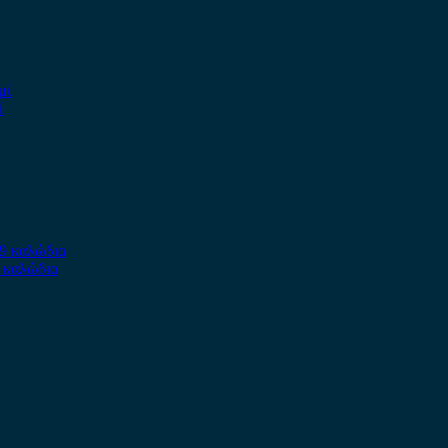
ί
9 καλώδια