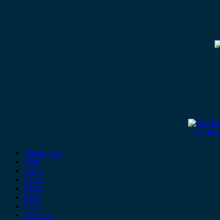
VW Passa
Alfa Romeo
Audi
Austin
Acura
BMW
BYD
Chery
Chevrolet