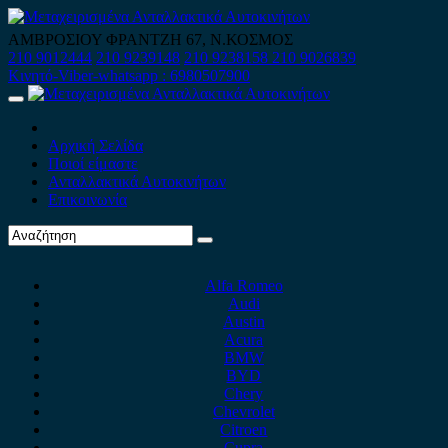
Skip
to
ΑΜΒΡΟΣΙΟΥ ΦΡΑΝΤΖΗ 67, Ν.ΚΟΣΜΟΣ
content
210 9012444
210 9239148
210 9238158
210 9026839
Κινητό-Viber-whatsapp : 6980507900
Primary
Menu
Αρχική Σελίδα
Ποιοί είμαστε
Ανταλλακτικά Αυτοκινήτων
Επικοινωνία
Alfa Romeo
Audi
Austin
Acura
BMW
BYD
Chery
Chevrolet
Citroen
Cupra