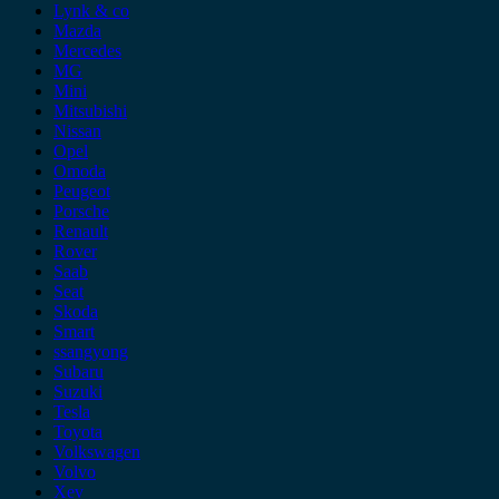
Lynk & co
Mazda
Mercedes
MG
Mini
Mitsubishi
Nissan
Opel
Omoda
Peugeot
Porsche
Renault
Rover
Saab
Seat
Skoda
Smart
ssangyong
Subaru
Suzuki
Tesla
Toyota
Volkswagen
Volvo
Xev