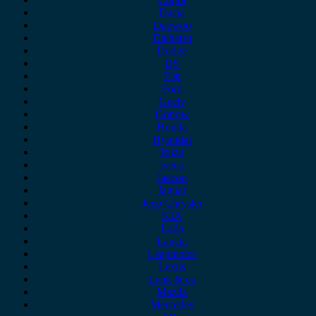
Dacia
Daewoo
Daihatsu
Dodge
DS
Fiat
Ford
Geely
Gonow
Honda
Hyundai
Isuzu
iveco
Jaecoo
Jaguar
Jeep Chrysler
KIA
Lada
Lancia
Leapmotor
Lexus
Lynk & co
Mazda
Mercedes