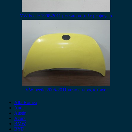
VW beetle 1998-2011 μετώπη κομπλέ με ψυγεία
VW beetle 2005-2011 καπό εμπρός κίτρινο
Alfa Romeo
Audi
Austin
Acura
BMW
BYD