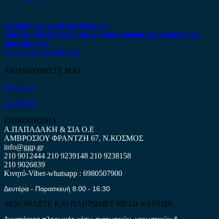
Δεν βρήκατε αυτό που ψάχνετε;
Είμαστε στη διάθεση σας να απαντήσουμε σε οποιαδήποτε
ερώτηση σας.
Επικοινωνήστε μαζί μας
ΑΚΟΛΟΥΘΗΣΤΕ ΜΑΣ
Facebook
ΧΑΡΤΗΣ
ΕΠΙΚΟΙΝΩΝΙΑ
Α.ΠΑΠΑΔΑΚΗ & ΣΙΑ Ο.Ε
ΑΜΒΡΟΣΙΟΥ ΦΡΑΝΤΖΗ 67, Ν.ΚΟΣΜΟΣ
info@ggp.gr
210 9012444
210 9239148
210 9238158
210 9026839
Κινητό-Viber-whatsapp : 6980507900
Δευτέρα - Παρασκευή 8:00 - 16:30
ΔΕΧΟΜΑΣΤΕ ΚΑΙ ΠΛΗΡΩΜΕΣ ΜΕΣΩ ΚΑΡΤΩΝ
Δυνατότητα πληρωμής μέσω πιστωτικών, χρεωστικών &