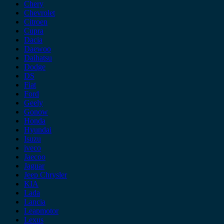
Chery
Chevrolet
Citroen
Cupra
Dacia
Daewoo
Daihatsu
Dodge
DS
Fiat
Ford
Geely
Gonow
Honda
Hyundai
Isuzu
iveco
Jaecoo
Jaguar
Jeep Chrysler
KIA
Lada
Lancia
Leapmotor
Lexus