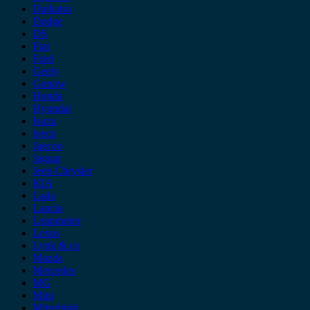
Daihatsu
Dodge
DS
Fiat
Ford
Geely
Gonow
Honda
Hyundai
Isuzu
iveco
Jaecoo
Jaguar
Jeep Chrysler
KIA
Lada
Lancia
Leapmotor
Lexus
Lynk & co
Mazda
Mercedes
MG
Mini
Mitsubishi