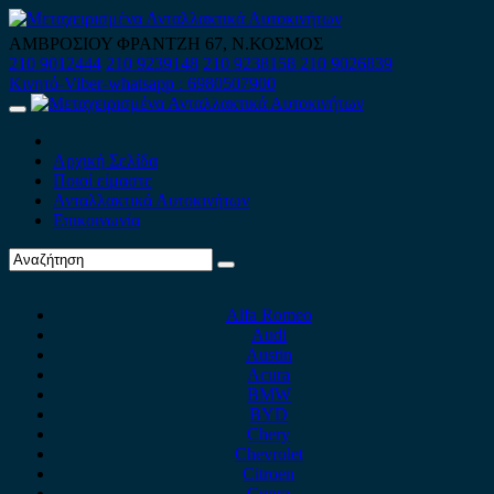
Skip
to
ΑΜΒΡΟΣΙΟΥ ΦΡΑΝΤΖΗ 67, Ν.ΚΟΣΜΟΣ
content
210 9012444
210 9239148
210 9238158
210 9026839
Κινητό-Viber-whatsapp : 6980507900
Primary
Menu
Αρχική Σελίδα
Ποιοί είμαστε
Ανταλλακτικά Αυτοκινήτων
Επικοινωνία
Alfa Romeo
Audi
Austin
Acura
BMW
BYD
Chery
Chevrolet
Citroen
Cupra