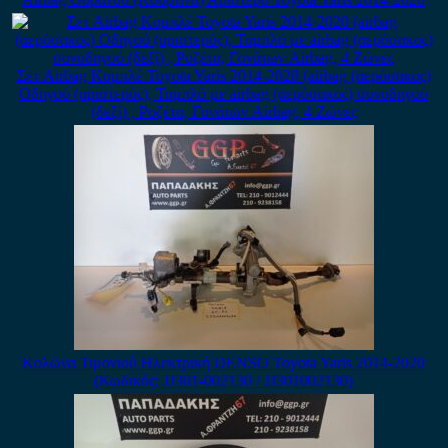
Σετ Airbag Κομπλέ Toyota Yaris 2014-2020 (airbag (αερόσακος)
Οδηγού (αριστερός), Ταμπλό με airbag (αερόσακος) συνοδηγού
(δεξί) , Ροζέτα, Γονάτων Airbag, 4 Ζώνες
Κολώνα Τιμονιού Ηλεκτρική DENSO Toyota Yaris 2014-2020
(Κωδικός: JJ301-002130 / JJ301002130)