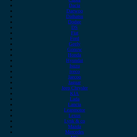
Dacia
Daewoo
Daihatsu
Dodge
DS
Fiat
Ford
Geely
Gonow
Honda
Hyundai
Isuzu
iveco
Jaecoo
Jaguar
Jeep Chrysler
KIA
Lada
Lancia
Leapmotor
Lexus
Lynk & co
Mazda
Mercedes