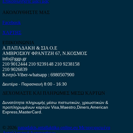
Επικοινωνήστε μαζί μας
ΑΚΟΛΟΥΘΗΣΤΕ ΜΑΣ
Facebook
ΧΑΡΤΗΣ
ΕΠΙΚΟΙΝΩΝΙΑ
Α.ΠΑΠΑΔΑΚΗ & ΣΙΑ Ο.Ε
ΑΜΒΡΟΣΙΟΥ ΦΡΑΝΤΖΗ 67, Ν.ΚΟΣΜΟΣ
info@ggp.gr
210 9012444
210 9239148
210 9238158
210 9026839
Κινητό-Viber-whatsapp : 6980507900
Δευτέρα - Παρασκευή 8:00 - 16:30
ΔΕΧΟΜΑΣΤΕ ΚΑΙ ΠΛΗΡΩΜΕΣ ΜΕΣΩ ΚΑΡΤΩΝ
Δυνατότητα πληρωμής μέσω πιστωτικών, χρεωστικών &
προπληρωμένων καρτών Visa,Maestro,Diners,American
Express,MasterCard.
© 2026
papadakis.antallaktika-online.eu
Μεταχειρισμένα
Ανταλλακτικά Αυτοκινήτων