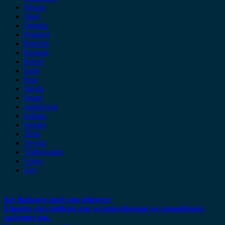
Nissan
Opel
Omoda
Peugeot
Porsche
Renault
Rover
Saab
Seat
Skoda
Smart
ssangyong
Subaru
Suzuki
Tesla
Toyota
Volkswagen
Volvo
Xev
Δεν βρήκατε αυτό που ψάχνετε;
Είμαστε στη διάθεση σας να απαντήσουμε σε οποιαδήποτε
ερώτηση σας.