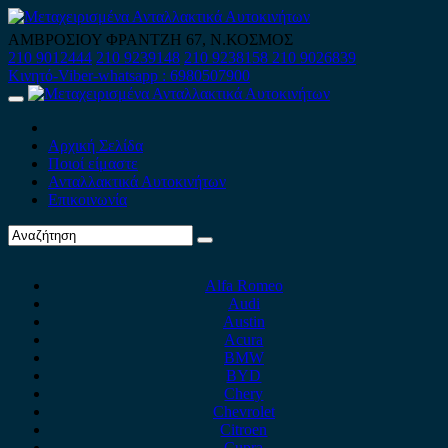
Skip
to
ΑΜΒΡΟΣΙΟΥ ΦΡΑΝΤΖΗ 67, Ν.ΚΟΣΜΟΣ
content
210 9012444
210 9239148
210 9238158
210 9026839
Κινητό-Viber-whatsapp : 6980507900
Primary
Menu
Αρχική Σελίδα
Ποιοί είμαστε
Ανταλλακτικά Αυτοκινήτων
Επικοινωνία
Alfa Romeo
Audi
Austin
Acura
BMW
BYD
Chery
Chevrolet
Citroen
Cupra