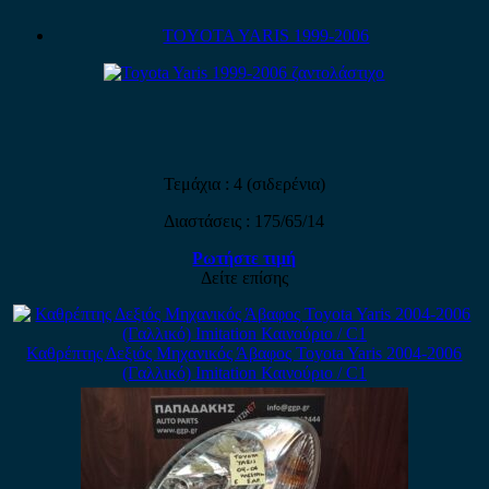
TOYOTA YARIS 1999-2006
Τεμάχια : 4 (σιδερένια)
Διαστάσεις : 175/65/14
Ρωτήστε τιμή
Δείτε επίσης
Καθρέπτης Δεξιός Μηχανικός Άβαφος Toyota Yaris 2004-2006
(Γαλλικό) Imitation Καινούριο / C1