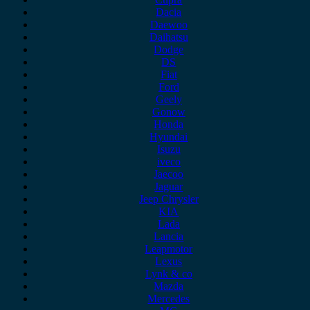
Dacia
Daewoo
Daihatsu
Dodge
DS
Fiat
Ford
Geely
Gonow
Honda
Hyundai
Isuzu
iveco
Jaecoo
Jaguar
Jeep Chrysler
KIA
Lada
Lancia
Leapmotor
Lexus
Lynk & co
Mazda
Mercedes