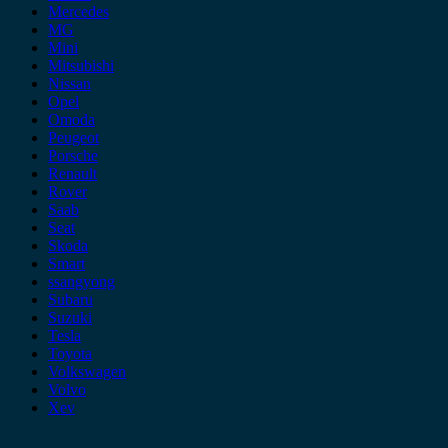
Mercedes
MG
Mini
Mitsubishi
Nissan
Opel
Omoda
Peugeot
Porsche
Renault
Rover
Saab
Seat
Skoda
Smart
ssangyong
Subaru
Suzuki
Tesla
Toyota
Volkswagen
Volvo
Xev