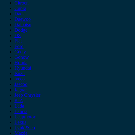
Citroen
Cupra
Dacia
Daewoo
Daihatsu
Dodge
DS
Fiat
Ford
Geely
Gonow
Honda
Hyundai
Isuzu
iveco
Jaecoo
Jaguar
Jeep Chrysler
KIA
Lada
Lancia
Leapmotor
Lexus
Lynk & co
Mazda