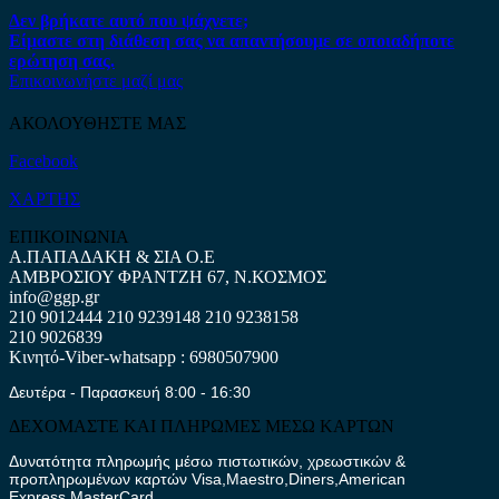
Δεν βρήκατε αυτό που ψάχνετε;
Είμαστε στη διάθεση σας να απαντήσουμε σε οποιαδήποτε
ερώτηση σας.
Επικοινωνήστε μαζί μας
ΑΚΟΛΟΥΘΗΣΤΕ ΜΑΣ
Facebook
ΧΑΡΤΗΣ
ΕΠΙΚΟΙΝΩΝΙΑ
Α.ΠΑΠΑΔΑΚΗ & ΣΙΑ Ο.Ε
ΑΜΒΡΟΣΙΟΥ ΦΡΑΝΤΖΗ 67, Ν.ΚΟΣΜΟΣ
info@ggp.gr
210 9012444
210 9239148
210 9238158
210 9026839
Κινητό-Viber-whatsapp : 6980507900
Δευτέρα - Παρασκευή 8:00 - 16:30
ΔΕΧΟΜΑΣΤΕ ΚΑΙ ΠΛΗΡΩΜΕΣ ΜΕΣΩ ΚΑΡΤΩΝ
Δυνατότητα πληρωμής μέσω πιστωτικών, χρεωστικών &
προπληρωμένων καρτών Visa,Maestro,Diners,American
Express,MasterCard.