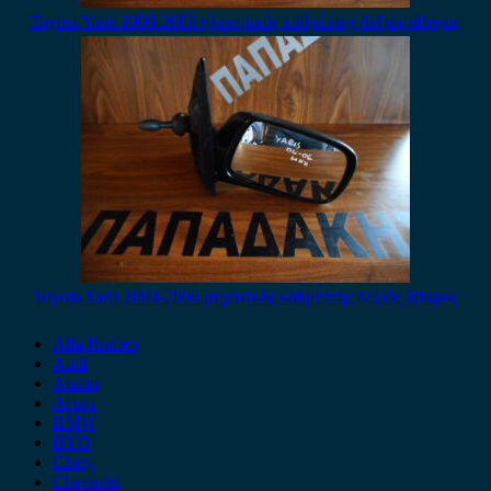
Toyota Yaris 1999-2003 ηλεκτρικός καθρέπτης δεξιός άβαφος
Toyota Yaris 2004-2006 μηχανικός καθρέπτης δεξιός άβαφος
Alfa Romeo
Audi
Austin
Acura
BMW
BYD
Chery
Chevrolet