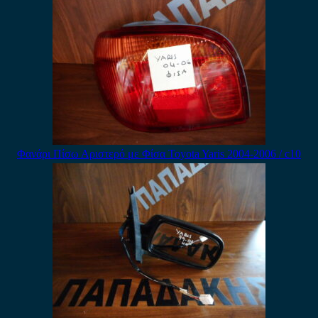
Φανάρι Πίσω Αριστερό με Φίσα Toyota Yaris 2004-2006 / c10