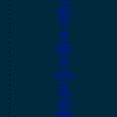
Dacia
Daewoo
Daihatsu
Dodge
DS
Fiat
Ford
Geely
Gonow
Honda
Hyundai
Isuzu
iveco
Jaecoo
Jaguar
Jeep Chrysler
KIA
Lada
Lancia
Leapmotor
Lexus
Lynk & co
Mazda
Mercedes