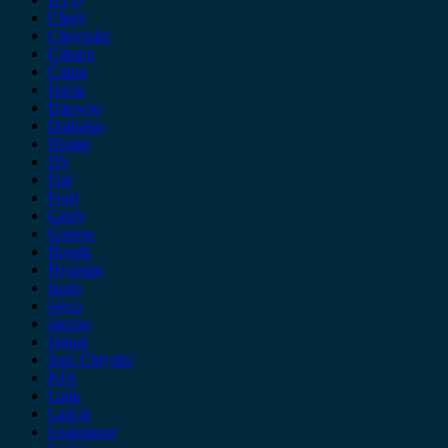
Chery
Chevrolet
Citroen
Cupra
Dacia
Daewoo
Daihatsu
Dodge
DS
Fiat
Ford
Geely
Gonow
Honda
Hyundai
Isuzu
iveco
Jaecoo
Jaguar
Jeep Chrysler
KIA
Lada
Lancia
Leapmotor