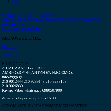
Xev
Δεν βρήκατε αυτό που ψάχνετε;
Είμαστε στη διάθεση σας να απαντήσουμε σε οποιαδήποτε
ερώτηση σας.
Επικοινωνήστε μαζί μας
ΑΚΟΛΟΥΘΗΣΤΕ ΜΑΣ
Facebook
ΧΑΡΤΗΣ
ΕΠΙΚΟΙΝΩΝΙΑ
Α.ΠΑΠΑΔΑΚΗ & ΣΙΑ Ο.Ε
ΑΜΒΡΟΣΙΟΥ ΦΡΑΝΤΖΗ 67, Ν.ΚΟΣΜΟΣ
info@ggp.gr
210 9012444
210 9239148
210 9238158
210 9026839
Κινητό-Viber-whatsapp : 6980507900
Δευτέρα - Παρασκευή 8:00 - 16:30
ΔΕΧΟΜΑΣΤΕ ΚΑΙ ΠΛΗΡΩΜΕΣ ΜΕΣΩ ΚΑΡΤΩΝ