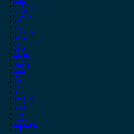
Lexus
Lynk & co
Mazda
Mercedes
MG
Mini
Mitsubishi
Nissan
Opel
Omoda
Peugeot
Porsche
Renault
Rover
Saab
Seat
Skoda
Smart
ssangyong
Subaru
Suzuki
Tesla
Toyota
Volkswagen
Volvo