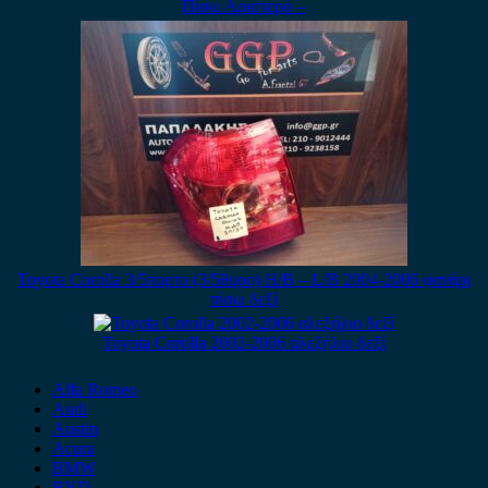
Πίσω Αριστερό –
Toyota Corolla 3/5πορτο (3/5θυρο) H/B – L/B 2004-2006 φανάρι
πίσω δεξί
Toyota Corolla 2002-2006 αλεξήλιο δεξί
Alfa Romeo
Audi
Austin
Acura
BMW
BYD