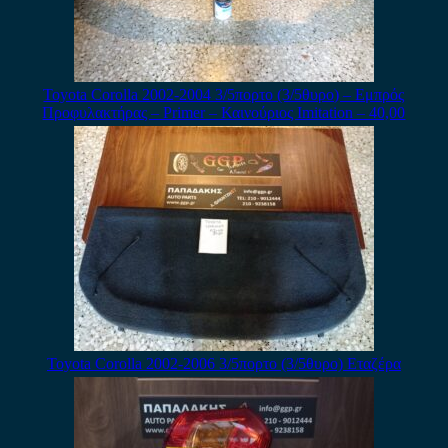
Toyota Corolla 2002-2004 3/5πορτο (3/5θυρο) – Εμπρός
Προφυλακτήρας – Primer – Καινούριος Imitation – 40,00
Toyota Corolla 2002-2006 3/5πορτο (3/5θυρο) Εταζέρα