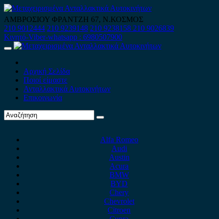
Skip
to
ΑΜΒΡΟΣΙΟΥ ΦΡΑΝΤΖΗ 67, Ν.ΚΟΣΜΟΣ
content
210 9012444
210 9239148
210 9238158
210 9026839
Κινητό-Viber-whatsapp : 6980507900
Primary
Menu
Αρχική Σελίδα
Ποιοί είμαστε
Ανταλλακτικά Αυτοκινήτων
Επικοινωνία
Alfa Romeo
Audi
Austin
Acura
BMW
BYD
Chery
Chevrolet
Citroen
Cupra