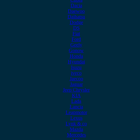
Dacia
Daewoo
Daihatsu
Dodge
DS
Fiat
Ford
Geely
Gonow
Honda
Hyundai
Isuzu
iveco
Jaecoo
Jaguar
Jeep Chrysler
KIA
Lada
Lancia
Leapmotor
Lexus
Lynk & co
Mazda
Mercedes