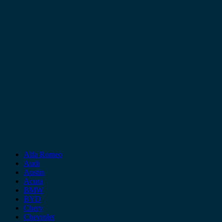
Alfa Romeo
Audi
Austin
Acura
BMW
BYD
Chery
Chevrolet