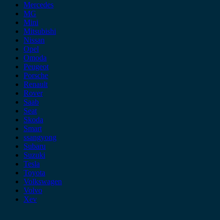
Mercedes
MG
Mini
Mitsubishi
Nissan
Opel
Omoda
Peugeot
Porsche
Renault
Rover
Saab
Seat
Skoda
Smart
ssangyong
Subaru
Suzuki
Tesla
Toyota
Volkswagen
Volvo
Xev