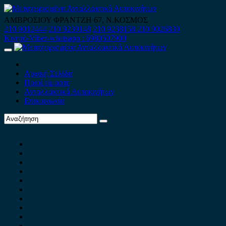
Skip
to
ΑΜΒΡΟΣΙΟΥ ΦΡΑΝΤΖΗ 67, Ν.ΚΟΣΜΟΣ
content
210 9012444
210 9239148
210 9238158
210 9026839
Κινητό-Viber-whatsapp : 6980507900
Primary
Menu
Αρχική Σελίδα
Ποιοί είμαστε
Ανταλλακτικά Αυτοκινήτων
Επικοινωνία