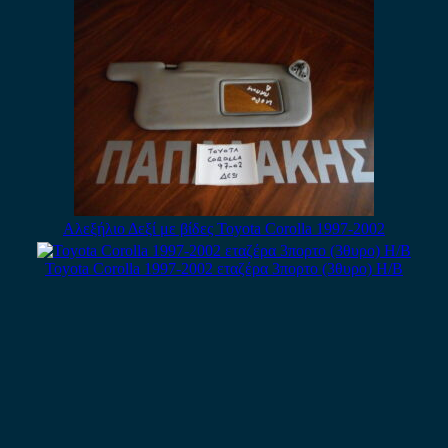
Αλεξήλιο Δεξί με βίδες Toyota Corolla 1997-2002
Toyota Corolla 1997-2002 εταζέρα 3πορτο (3θυρο) H/B