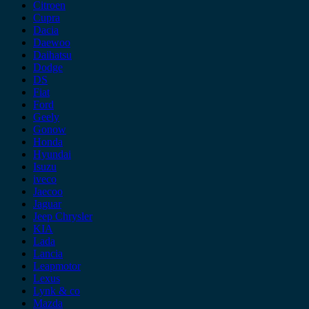
Citroen
Cupra
Dacia
Daewoo
Daihatsu
Dodge
DS
Fiat
Ford
Geely
Gonow
Honda
Hyundai
Isuzu
iveco
Jaecoo
Jaguar
Jeep Chrysler
KIA
Lada
Lancia
Leapmotor
Lexus
Lynk & co
Mazda