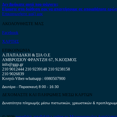
Δεν βρήκατε αυτό που ψάχνετε;
Είμαστε στη διάθεση σας να απαντήσουμε σε οποιαδήποτε ερώτ
Επικοινωνήστε μαζί μας
ΑΚΟΛΟΥΘΗΣΤΕ ΜΑΣ
Facebook
ΧΑΡΤΗΣ
ΕΠΙΚΟΙΝΩΝΙΑ
Α.ΠΑΠΑΔΑΚΗ & ΣΙΑ Ο.Ε
ΑΜΒΡΟΣΙΟΥ ΦΡΑΝΤΖΗ 67, Ν.ΚΟΣΜΟΣ
info@ggp.gr
210 9012444
210 9239148
210 9238158
210 9026839
Κινητό-Viber-whatsapp : 6980507900
Δευτέρα - Παρασκευή 8:00 - 16:30
ΔΕΧΟΜΑΣΤΕ ΚΑΙ ΠΛΗΡΩΜΕΣ ΜΕΣΩ ΚΑΡΤΩΝ
Δυνατότητα πληρωμής μέσω πιστωτικών, χρεωστικών & προπληρωμέν
© 2026
papadakis.antallaktika-online.eu
Μεταχειρισμένα Ανταλλακτ