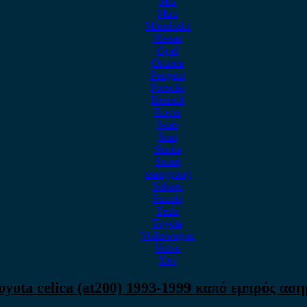
MG
Mini
Mitsubishi
Nissan
Opel
Omoda
Peugeot
Porsche
Renault
Rover
Saab
Seat
Skoda
Smart
ssangyong
Subaru
Suzuki
Tesla
Toyota
Volkswagen
Volvo
Xev
oyota celica (at200) 1993-1999 καπό εμπρός αση