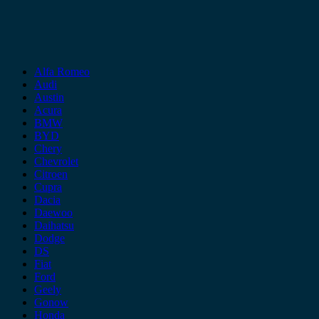
Alfa Romeo
Audi
Austin
Acura
BMW
BYD
Chery
Chevrolet
Citroen
Cupra
Dacia
Daewoo
Daihatsu
Dodge
DS
Fiat
Ford
Geely
Gonow
Honda