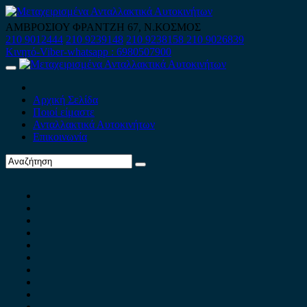
Skip
to
ΑΜΒΡΟΣΙΟΥ ΦΡΑΝΤΖΗ 67, Ν.ΚΟΣΜΟΣ
content
210 9012444
210 9239148
210 9238158
210 9026839
Κινητό-Viber-whatsapp : 6980507900
Primary
Menu
Αρχική Σελίδα
Ποιοί είμαστε
Ανταλλακτικά Αυτοκινήτων
Επικοινωνία