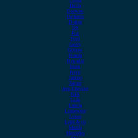
Dacia
Daewoo
Daihatsu
Dodge
DS
Fiat
Ford
Geely
Gonow
Honda
Hyundai
Isuzu
iveco
Jaecoo
Jaguar
Jeep Chrysler
KIA
Lada
Lancia
Leapmotor
Lexus
Lynk & co
Mazda
Mercedes