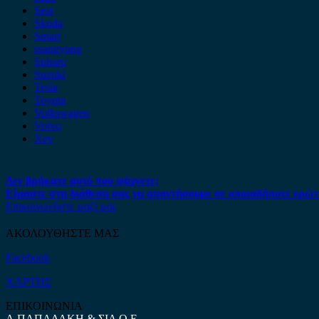
Seat
Skoda
Smart
ssangyong
Subaru
Suzuki
Tesla
Toyota
Volkswagen
Volvo
Xev
Δεν βρήκατε αυτό που ψάχνετε;
Είμαστε στη διάθεση σας να απαντήσουμε σε οποιαδήποτε ερώτ
Επικοινωνήστε μαζί μας
ΑΚΟΛΟΥΘΗΣΤΕ ΜΑΣ
Facebook
ΧΑΡΤΗΣ
ΕΠΙΚΟΙΝΩΝΙΑ
Α.ΠΑΠΑΔΑΚΗ & ΣΙΑ Ο.Ε