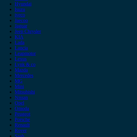
Hyundai
Isuzu
iveco
Jaecoo
Jaguar
Jeep Chrysler
KIA
Lada
Lancia
Leapmotor
Lexus
Lynk & co
Mazda
Mercedes
MG
Mini
Mitsubishi
Nissan
Opel
Omoda
Peugeot
Porsche
Renault
Rover
Saab