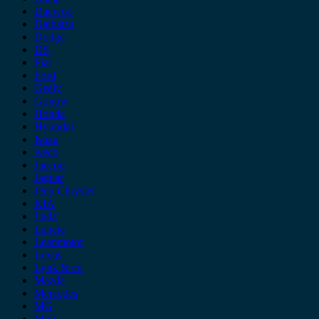
Daewoo
Daihatsu
Dodge
DS
Fiat
Ford
Geely
Gonow
Honda
Hyundai
Isuzu
iveco
Jaecoo
Jaguar
Jeep Chrysler
KIA
Lada
Lancia
Leapmotor
Lexus
Lynk & co
Mazda
Mercedes
MG
Mini