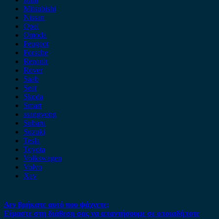
Mitsubishi
Nissan
Opel
Omoda
Peugeot
Porsche
Renault
Rover
Saab
Seat
Skoda
Smart
ssangyong
Subaru
Suzuki
Tesla
Toyota
Volkswagen
Volvo
Xev
Δεν βρήκατε αυτό που ψάχνετε;
Είμαστε στη διάθεση σας να απαντήσουμε σε οποιαδήποτε