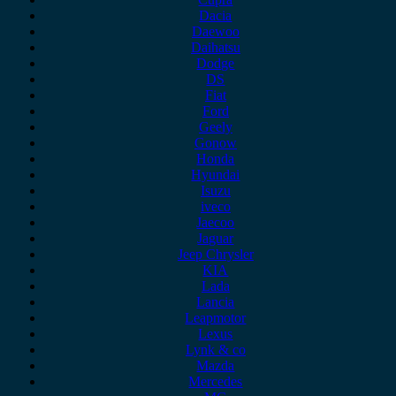
Dacia
Daewoo
Daihatsu
Dodge
DS
Fiat
Ford
Geely
Gonow
Honda
Hyundai
Isuzu
iveco
Jaecoo
Jaguar
Jeep Chrysler
KIA
Lada
Lancia
Leapmotor
Lexus
Lynk & co
Mazda
Mercedes