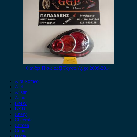
Φανάρι Πίσω Δεξί Toyota Aygo 2009-2014
Alfa Romeo
Audi
Austin
Acura
BMW
BYD
Chery
Chevrolet
Citroen
Cupra
Dacia