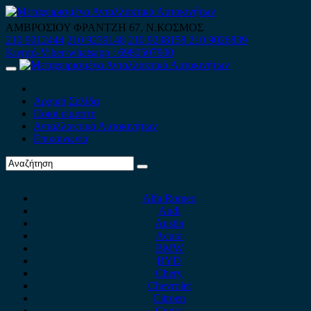
Skip
to
ΑΜΒΡΟΣΙΟΥ ΦΡΑΝΤΖΗ 67, Ν.ΚΟΣΜΟΣ
content
210 9012444
210 9239148
210 9238158
210 9026839
Κινητό-Viber-whatsapp : 6980507900
Primary
Menu
Αρχική Σελίδα
Ποιοί είμαστε
Ανταλλακτικά Αυτοκινήτων
Επικοινωνία
Alfa Romeo
Audi
Austin
Acura
BMW
BYD
Chery
Chevrolet
Citroen
Cupra