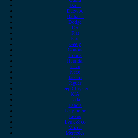
Dacia
Daewoo
Daihatsu
Dodge
DS
Fiat
Ford
Geely
Gonow
Honda
Hyundai
Isuzu
iveco
Jaecoo
Jaguar
Jeep Chrysler
KIA
Lada
Lancia
Leapmotor
Lexus
Lynk & co
Mazda
Mercedes