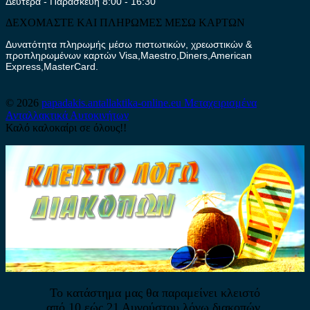
Δευτέρα - Παρασκευή 8:00 - 16:30
ΔΕΧΟΜΑΣΤΕ ΚΑΙ ΠΛΗΡΩΜΕΣ ΜΕΣΩ ΚΑΡΤΩΝ
Δυνατότητα πληρωμής μέσω πιστωτικών, χρεωστικών &
προπληρωμένων καρτών Visa,Maestro,Diners,American
Express,MasterCard.
© 2026
papadakis.antallaktika-online.eu
Μεταχειρισμένα
Ανταλλακτικά Αυτοκινήτων
Καλό καλοκαίρι σε όλους!!
Το κατάστημα μας θα παραμείνει κλειστό
από 10 εώς 21 Αυγούστου λόγω διακοπών.