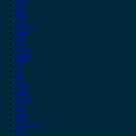
Acura
BMW
BYD
Chery
Chevrolet
Citroen
Cupra
Dacia
Daewoo
Daihatsu
Dodge
DS
Fiat
Ford
Geely
Gonow
Honda
Hyundai
Isuzu
iveco
Jaecoo
Jaguar
Jeep Chrysler
KIA