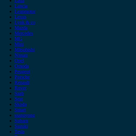
Lada
Lancia
Leapmotor
Lexus
Lynk & co
Mazda
Mercedes
MG
Mini
Mitsubishi
Nissan
Opel
Omoda
Peugeot
Porsche
Renault
Rover
Saab
Seat
Skoda
Smart
ssangyong
Subaru
Suzuki
Tesla