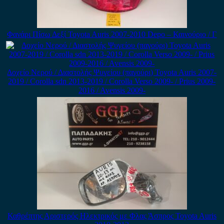
Φανάρι Πίσω Δεξί Toyota Auris 2007-2010 Depo – Καινούριο / Γ
Δοχείο Νερού / Διαστολής Ψυγείου (παγούρι) Toyota Auris 2007-
2019 / Corolla sdn 2013-2019 / Corolla Verso 2009- / Prius 2009-
2016 / Avensis 2009-
Καθρέπτης Αριστερός Ηλεκτρικός με Φλας Άσπρος Toyota Auris