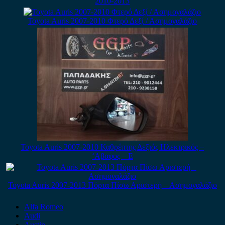
2010-2013
Toyota Auris 2007-2010 Φτερό Δεξί / Ασημογαλάζιο
Toyota Auris 2007-2010 Καθρέπτης Δεξιός Ηλεκτρικός –
‘Αβαφος – E
Toyota Auris 2007-2013 Πόρτα Πίσω Αριστερή – Ασημογαλάζιο
Alfa Romeo
Audi
Austin