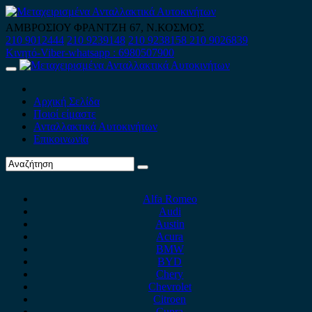
Skip
to
ΑΜΒΡΟΣΙΟΥ ΦΡΑΝΤΖΗ 67, Ν.ΚΟΣΜΟΣ
content
210 9012444
210 9239148
210 9238158
210 9026839
Κινητό-Viber-whatsapp : 6980507900
Primary
Menu
Αρχική Σελίδα
Ποιοί είμαστε
Ανταλλακτικά Αυτοκινήτων
Επικοινωνία
Alfa Romeo
Audi
Austin
Acura
BMW
BYD
Chery
Chevrolet
Citroen
Cupra