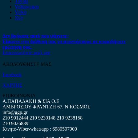
Toyota
Volkswagen
Volvo
Xev
Δεν βρήκατε αυτό που ψάχνετε;
Είμαστε στη διάθεση σας να απαντήσουμε σε οποιαδήποτε
ερώτηση σας.
Επικοινωνήστε μαζί μας
ΑΚΟΛΟΥΘΗΣΤΕ ΜΑΣ
Facebook
ΧΑΡΤΗΣ
ΕΠΙΚΟΙΝΩΝΙΑ
Α.ΠΑΠΑΔΑΚΗ & ΣΙΑ Ο.Ε
ΑΜΒΡΟΣΙΟΥ ΦΡΑΝΤΖΗ 67, Ν.ΚΟΣΜΟΣ
info@ggp.gr
210 9012444
210 9239148
210 9238158
210 9026839
Κινητό-Viber-whatsapp : 6980507900