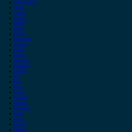
Alfa Romeo
Audi
Austin
Acura
BMW
BYD
Chery
Chevrolet
Citroen
Cupra
Dacia
Daewoo
Daihatsu
Dodge
DS
Fiat
Ford
Geely
Gonow
Honda
Hyundai
Isuzu
iveco
Jaecoo
Jaguar