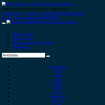
Skip
to
ΑΜΒΡΟΣΙΟΥ ΦΡΑΝΤΖΗ 67, Ν.ΚΟΣΜΟΣ
content
210 9012444
210 9239148
210 9238158
210 9026839
Κινητό-Viber-whatsapp : 6980507900
Primary
Menu
Αρχική Σελίδα
Ποιοί είμαστε
Ανταλλακτικά Αυτοκινήτων
Επικοινωνία
Alfa Romeo
Audi
Austin
Acura
BMW
BYD
Chery
Chevrolet
Citroen
Cupra