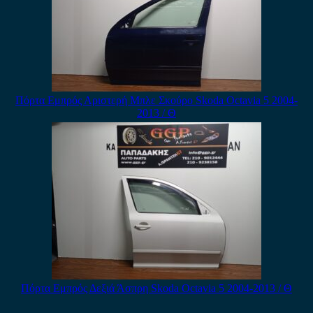
Πόρτα Εμπρός Αριστερή Μπλε Σκούρο Skoda Octavia 5 2004-
2013 / Θ
Πόρτα Εμπρός Δεξιά Άσπρη Skoda Octavia 5 2004-2013 / Θ