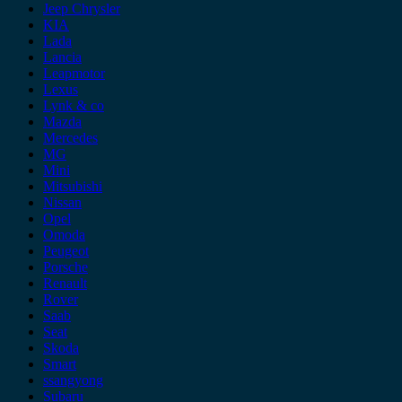
Jeep Chrysler
KIA
Lada
Lancia
Leapmotor
Lexus
Lynk & co
Mazda
Mercedes
MG
Mini
Mitsubishi
Nissan
Opel
Omoda
Peugeot
Porsche
Renault
Rover
Saab
Seat
Skoda
Smart
ssangyong
Subaru