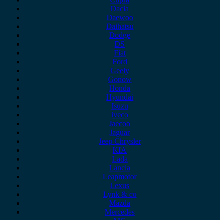
Dacia
Daewoo
Daihatsu
Dodge
DS
Fiat
Ford
Geely
Gonow
Honda
Hyundai
Isuzu
iveco
Jaecoo
Jaguar
Jeep Chrysler
KIA
Lada
Lancia
Leapmotor
Lexus
Lynk & co
Mazda
Mercedes