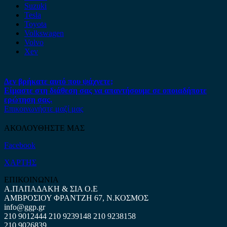
Suzuki
Tesla
Toyota
Volkswagen
Volvo
Xev
Δεν βρήκατε αυτό που ψάχνετε;
Είμαστε στη διάθεση σας να απαντήσουμε σε οποιαδήποτε
ερώτηση σας.
Επικοινωνήστε μαζί μας
ΑΚΟΛΟΥΘΗΣΤΕ ΜΑΣ
Facebook
ΧΑΡΤΗΣ
ΕΠΙΚΟΙΝΩΝΙΑ
Α.ΠΑΠΑΔΑΚΗ & ΣΙΑ Ο.Ε
ΑΜΒΡΟΣΙΟΥ ΦΡΑΝΤΖΗ 67, Ν.ΚΟΣΜΟΣ
info@ggp.gr
210 9012444
210 9239148
210 9238158
210 9026839