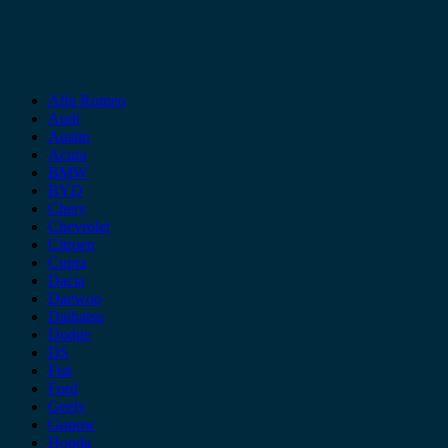
Alfa Romeo
Audi
Austin
Acura
BMW
BYD
Chery
Chevrolet
Citroen
Cupra
Dacia
Daewoo
Daihatsu
Dodge
DS
Fiat
Ford
Geely
Gonow
Honda