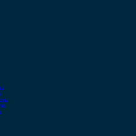
ί
ημί