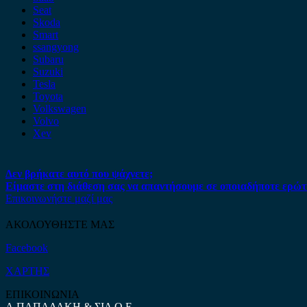
Seat
Skoda
Smart
ssangyong
Subaru
Suzuki
Tesla
Toyota
Volkswagen
Volvo
Xev
Δεν βρήκατε αυτό που ψάχνετε;
Είμαστε στη διάθεση σας να απαντήσουμε σε οποιαδήποτε ερώτ
Επικοινωνήστε μαζί μας
ΑΚΟΛΟΥΘΗΣΤΕ ΜΑΣ
Facebook
ΧΑΡΤΗΣ
ΕΠΙΚΟΙΝΩΝΙΑ
Α.ΠΑΠΑΔΑΚΗ & ΣΙΑ Ο.Ε