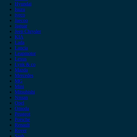
Hyundai
Isuzu
iveco
Jaecoo
Jaguar
Jeep Chrysler
KIA
Lada
Lancia
Leapmotor
Lexus
Lynk & co
Mazda
Mercedes
MG
Mini
Mitsubishi
Nissan
Opel
Omoda
Peugeot
Porsche
Renault
Rover
Saab