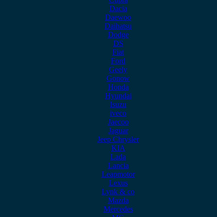
Dacia
Daewoo
Daihatsu
Dodge
DS
Fiat
Ford
Geely
Gonow
Honda
Hyundai
Isuzu
iveco
Jaecoo
Jaguar
Jeep Chrysler
KIA
Lada
Lancia
Leapmotor
Lexus
Lynk & co
Mazda
Mercedes