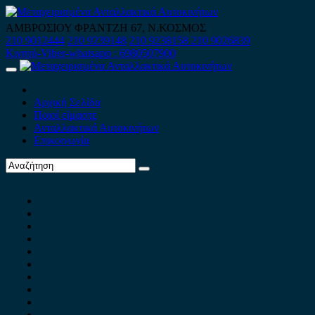
Skip
to
ΑΜΒΡΟΣΙΟΥ ΦΡΑΝΤΖΗ 67, Ν.ΚΟΣΜΟΣ
content
210 9012444
210 9239148
210 9238158
210 9026839
Κινητό-Viber-whatsapp : 6980507900
Primary
Menu
Αρχική Σελίδα
Ποιοί είμαστε
Ανταλλακτικά Αυτοκινήτων
Επικοινωνία