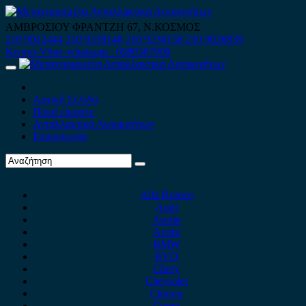
Skip
to
ΑΜΒΡΟΣΙΟΥ ΦΡΑΝΤΖΗ 67, Ν.ΚΟΣΜΟΣ
content
210 9012444
210 9239148
210 9238158
210 9026839
Κινητό-Viber-whatsapp : 6980507900
Primary
Menu
Αρχική Σελίδα
Ποιοί είμαστε
Ανταλλακτικά Αυτοκινήτων
Επικοινωνία
Alfa Romeo
Audi
Austin
Acura
BMW
BYD
Chery
Chevrolet
Citroen
Cupra