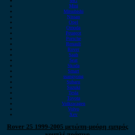
MG
Mini
Mitsubishi
Nissan
Opel
Omoda
Peugeot
Porsche
Renault
Rover
Saab
Seat
Skoda
Smart
ssangyong
Subaru
Suzuki
Tesla
Toyota
Volkswagen
Volvo
Xev
Rover 25 1999-2005 μετώπη-μούρη εμπρός
κομπλέ πράσινο