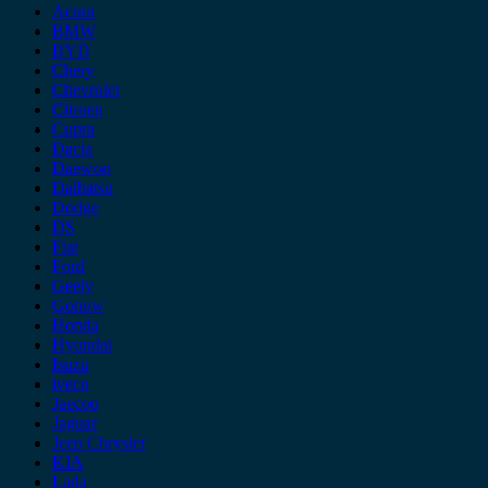
Acura
BMW
BYD
Chery
Chevrolet
Citroen
Cupra
Dacia
Daewoo
Daihatsu
Dodge
DS
Fiat
Ford
Geely
Gonow
Honda
Hyundai
Isuzu
iveco
Jaecoo
Jaguar
Jeep Chrysler
KIA
Lada