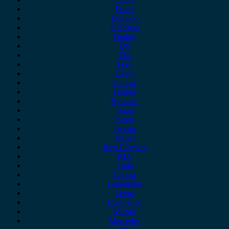
Dacia
Daewoo
Daihatsu
Dodge
DS
Fiat
Ford
Geely
Gonow
Honda
Hyundai
Isuzu
iveco
Jaecoo
Jaguar
Jeep Chrysler
KIA
Lada
Lancia
Leapmotor
Lexus
Lynk & co
Mazda
Mercedes