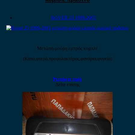
ROVER 25 1999-2005
Μετώπη-μούρη εμπρός κομπλέ
(Καπό,φτερά,προφυλακτήρας,φανάρια,ψυγεία)
Ρωτήστε τιμή
Δείτε επίσης