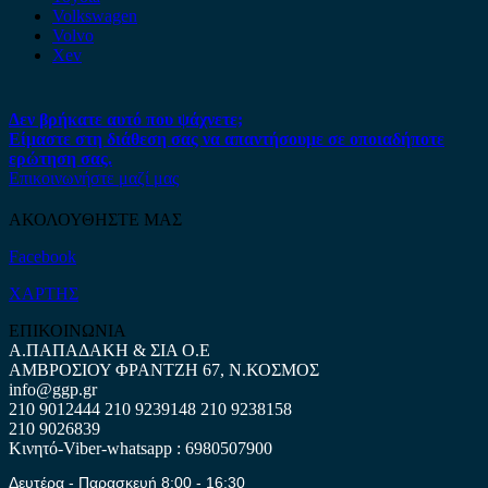
Volkswagen
Volvo
Xev
Δεν βρήκατε αυτό που ψάχνετε;
Είμαστε στη διάθεση σας να απαντήσουμε σε οποιαδήποτε
ερώτηση σας.
Επικοινωνήστε μαζί μας
ΑΚΟΛΟΥΘΗΣΤΕ ΜΑΣ
Facebook
ΧΑΡΤΗΣ
ΕΠΙΚΟΙΝΩΝΙΑ
Α.ΠΑΠΑΔΑΚΗ & ΣΙΑ Ο.Ε
ΑΜΒΡΟΣΙΟΥ ΦΡΑΝΤΖΗ 67, Ν.ΚΟΣΜΟΣ
info@ggp.gr
210 9012444
210 9239148
210 9238158
210 9026839
Κινητό-Viber-whatsapp : 6980507900
Δευτέρα - Παρασκευή 8:00 - 16:30