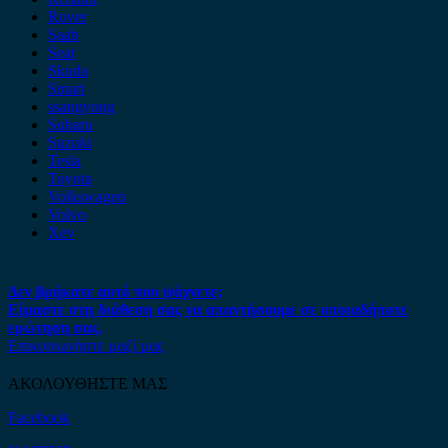
Rover
Saab
Seat
Skoda
Smart
ssangyong
Subaru
Suzuki
Tesla
Toyota
Volkswagen
Volvo
Xev
Δεν βρήκατε αυτό που ψάχνετε;
Είμαστε στη διάθεση σας να απαντήσουμε σε οποιαδήποτε
ερώτηση σας.
Επικοινωνήστε μαζί μας
ΑΚΟΛΟΥΘΗΣΤΕ ΜΑΣ
Facebook