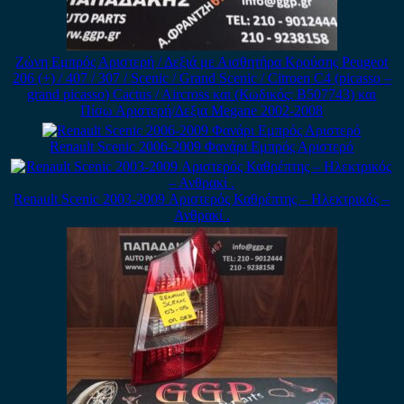
Ζώνη Εμπρός Αριστερή / Δεξιά με Αισθητήρα Κρούσης Peugeot
206 (+) / 407 / 307 / Scenic / Grand Scenic / Citroen C4 (picasso –
grand picasso) Cactus / Aircross και (Κωδικός: B507743) και
Πίσω Αριστερή/Δεξια Megane 2002-2008
Renault Scenic 2006-2009 Φανάρι Εμπρός Αριστερό
Renault Scenic 2003-2009 Αριστερός Καθρέπτης – Ηλεκτρικός –
Ανθρακί .