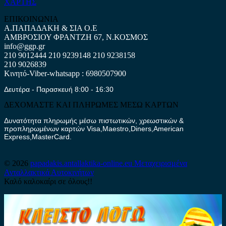
ΧΑΡΤΗΣ
ΕΠΙΚΟΙΝΩΝΙΑ
Α.ΠΑΠΑΔΑΚΗ & ΣΙΑ Ο.Ε
ΑΜΒΡΟΣΙΟΥ ΦΡΑΝΤΖΗ 67, Ν.ΚΟΣΜΟΣ
info@ggp.gr
210 9012444
210 9239148
210 9238158
210 9026839
Κινητό-Viber-whatsapp : 6980507900
Δευτέρα - Παρασκευή 8:00 - 16:30
ΔΕΧΟΜΑΣΤΕ ΚΑΙ ΠΛΗΡΩΜΕΣ ΜΕΣΩ ΚΑΡΤΩΝ
Δυνατότητα πληρωμής μέσω πιστωτικών, χρεωστικών &
προπληρωμένων καρτών Visa,Maestro,Diners,American
Express,MasterCard.
© 2026
papadakis.antallaktika-online.eu
Μεταχειρισμένα
Ανταλλακτικά Αυτοκινήτων
Καλό καλοκαίρι σε όλους!!