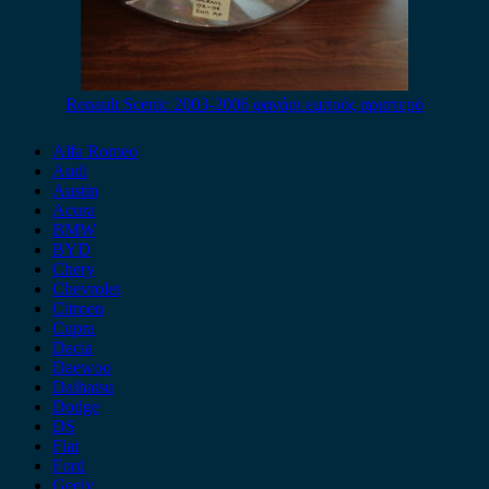
Renault Scenic 2003-2006 φανάρι εμπρός αριστερό
Alfa Romeo
Audi
Austin
Acura
BMW
BYD
Chery
Chevrolet
Citroen
Cupra
Dacia
Daewoo
Daihatsu
Dodge
DS
Fiat
Ford
Geely