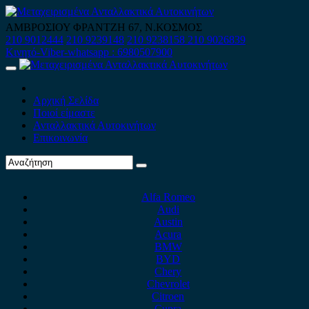
Skip
to
ΑΜΒΡΟΣΙΟΥ ΦΡΑΝΤΖΗ 67, Ν.ΚΟΣΜΟΣ
content
210 9012444
210 9239148
210 9238158
210 9026839
Κινητό-Viber-whatsapp : 6980507900
Primary
Menu
Αρχική Σελίδα
Ποιοί είμαστε
Ανταλλακτικά Αυτοκινήτων
Επικοινωνία
Alfa Romeo
Audi
Austin
Acura
BMW
BYD
Chery
Chevrolet
Citroen
Cupra