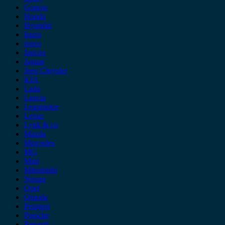
Gonow
Honda
Hyundai
Isuzu
iveco
Jaecoo
Jaguar
Jeep Chrysler
KIA
Lada
Lancia
Leapmotor
Lexus
Lynk & co
Mazda
Mercedes
MG
Mini
Mitsubishi
Nissan
Opel
Omoda
Peugeot
Porsche
Renault