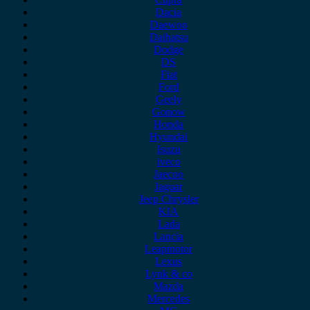
Dacia
Daewoo
Daihatsu
Dodge
DS
Fiat
Ford
Geely
Gonow
Honda
Hyundai
Isuzu
iveco
Jaecoo
Jaguar
Jeep Chrysler
KIA
Lada
Lancia
Leapmotor
Lexus
Lynk & co
Mazda
Mercedes