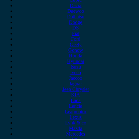
Dacia
Daewoo
Daihatsu
Dodge
DS
Fiat
Ford
Geely
Gonow
Honda
Hyundai
Isuzu
iveco
Jaecoo
Jaguar
Jeep Chrysler
KIA
Lada
Lancia
Leapmotor
Lexus
Lynk & co
Mazda
Mercedes