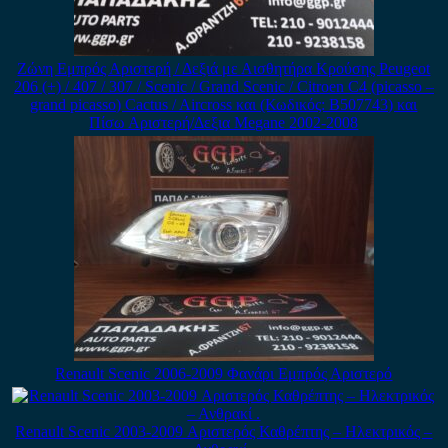
Ζώνη Εμπρός Αριστερή / Δεξιά με Αισθητήρα Κρούσης Peugeot
206 (+) / 407 / 307 / Scenic / Grand Scenic / Citroen C4 (picasso –
grand picasso) Cactus / Aircross και (Κωδικός: B507743) και
Πίσω Αριστερή/Δεξια Megane 2002-2008
Renault Scenic 2006-2009 Φανάρι Εμπρός Αριστερό
Renault Scenic 2003-2009 Αριστερός Καθρέπτης – Ηλεκτρικός –