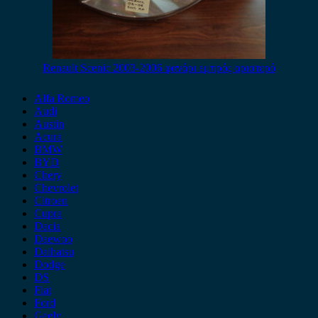
Renault Scenic 2003-2006 φανάρι εμπρός αριστερό
Alfa Romeo
Audi
Austin
Acura
BMW
BYD
Chery
Chevrolet
Citroen
Cupra
Dacia
Daewoo
Daihatsu
Dodge
DS
Fiat
Ford
Geely