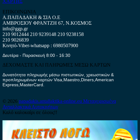
ΧΑΡΤΗΣ
ΕΠΙΚΟΙΝΩΝΙΑ
Α.ΠΑΠΑΔΑΚΗ & ΣΙΑ Ο.Ε
ΑΜΒΡΟΣΙΟΥ ΦΡΑΝΤΖΗ 67, Ν.ΚΟΣΜΟΣ
info@ggp.gr
210 9012444
210 9239148
210 9238158
210 9026839
Κινητό-Viber-whatsapp : 6980507900
Δευτέρα - Παρασκευή 8:00 - 16:30
ΔΕΧΟΜΑΣΤΕ ΚΑΙ ΠΛΗΡΩΜΕΣ ΜΕΣΩ ΚΑΡΤΩΝ
Δυνατότητα πληρωμής μέσω πιστωτικών, χρεωστικών &
προπληρωμένων καρτών Visa,Maestro,Diners,American
Express,MasterCard.
© 2026
papadakis.antallaktika-online.eu
Μεταχειρισμένα
Ανταλλακτικά Αυτοκινήτων
Καλό καλοκαίρι σε όλους!!