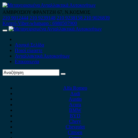
Skip
to
ΑΜΒΡΟΣΙΟΥ ΦΡΑΝΤΖΗ 67, Ν.ΚΟΣΜΟΣ
content
210 9012444
210 9239148
210 9238158
210 9026839
Κινητό-Viber-whatsapp : 6980507900
Primary
Menu
Αρχική Σελίδα
Ποιοί είμαστε
Ανταλλακτικά Αυτοκινήτων
Επικοινωνία
Alfa Romeo
Audi
Austin
Acura
BMW
BYD
Chery
Chevrolet
Citroen
Cupra