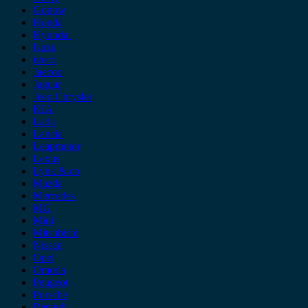
Gonow
Honda
Hyundai
Isuzu
iveco
Jaecoo
Jaguar
Jeep Chrysler
KIA
Lada
Lancia
Leapmotor
Lexus
Lynk & co
Mazda
Mercedes
MG
Mini
Mitsubishi
Nissan
Opel
Omoda
Peugeot
Porsche
Renault