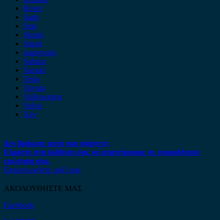
Rover
Saab
Seat
Skoda
Smart
ssangyong
Subaru
Suzuki
Tesla
Toyota
Volkswagen
Volvo
Xev
Δεν βρήκατε αυτό που ψάχνετε;
Είμαστε στη διάθεση σας να απαντήσουμε σε οποιαδήποτε
ερώτηση σας.
Επικοινωνήστε μαζί μας
ΑΚΟΛΟΥΘΗΣΤΕ ΜΑΣ
Facebook