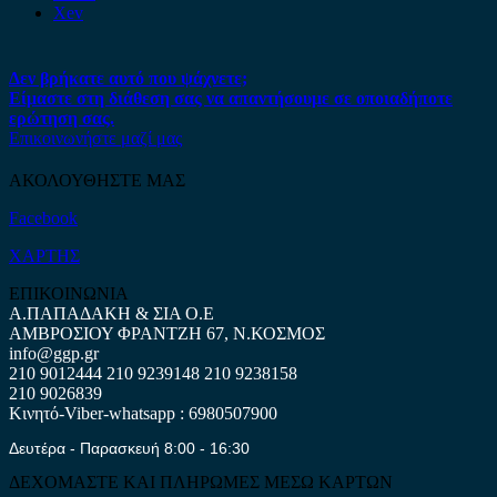
Xev
Δεν βρήκατε αυτό που ψάχνετε;
Είμαστε στη διάθεση σας να απαντήσουμε σε οποιαδήποτε
ερώτηση σας.
Επικοινωνήστε μαζί μας
ΑΚΟΛΟΥΘΗΣΤΕ ΜΑΣ
Facebook
ΧΑΡΤΗΣ
ΕΠΙΚΟΙΝΩΝΙΑ
Α.ΠΑΠΑΔΑΚΗ & ΣΙΑ Ο.Ε
ΑΜΒΡΟΣΙΟΥ ΦΡΑΝΤΖΗ 67, Ν.ΚΟΣΜΟΣ
info@ggp.gr
210 9012444
210 9239148
210 9238158
210 9026839
Κινητό-Viber-whatsapp : 6980507900
Δευτέρα - Παρασκευή 8:00 - 16:30
ΔΕΧΟΜΑΣΤΕ ΚΑΙ ΠΛΗΡΩΜΕΣ ΜΕΣΩ ΚΑΡΤΩΝ