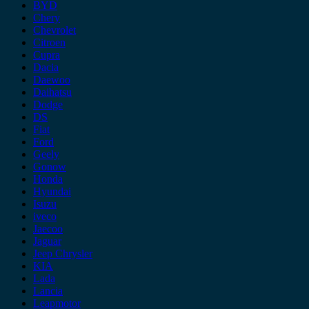
BYD
Chery
Chevrolet
Citroen
Cupra
Dacia
Daewoo
Daihatsu
Dodge
DS
Fiat
Ford
Geely
Gonow
Honda
Hyundai
Isuzu
iveco
Jaecoo
Jaguar
Jeep Chrysler
KIA
Lada
Lancia
Leapmotor