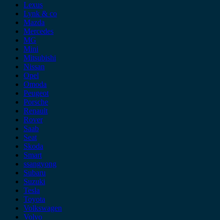
Lexus
Lynk & co
Mazda
Mercedes
MG
Mini
Mitsubishi
Nissan
Opel
Omoda
Peugeot
Porsche
Renault
Rover
Saab
Seat
Skoda
Smart
ssangyong
Subaru
Suzuki
Tesla
Toyota
Volkswagen
Volvo