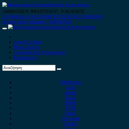
Skip
to
ΑΜΒΡΟΣΙΟΥ ΦΡΑΝΤΖΗ 67, Ν.ΚΟΣΜΟΣ
content
210 9012444
210 9239148
210 9238158
210 9026839
Κινητό-Viber-whatsapp : 6980507900
Primary
Menu
Αρχική Σελίδα
Ποιοί είμαστε
Ανταλλακτικά Αυτοκινήτων
Επικοινωνία
Alfa Romeo
Audi
Austin
Acura
BMW
BYD
Chery
Chevrolet
Citroen
Cupra