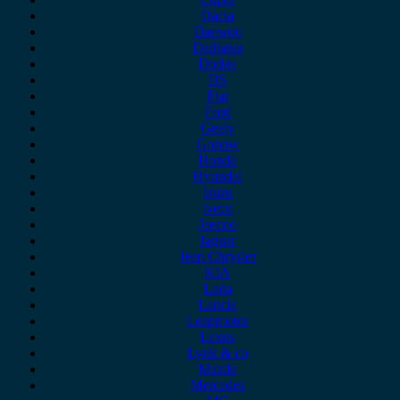
Dacia
Daewoo
Daihatsu
Dodge
DS
Fiat
Ford
Geely
Gonow
Honda
Hyundai
Isuzu
iveco
Jaecoo
Jaguar
Jeep Chrysler
KIA
Lada
Lancia
Leapmotor
Lexus
Lynk & co
Mazda
Mercedes