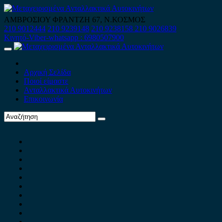
Skip
to
ΑΜΒΡΟΣΙΟΥ ΦΡΑΝΤΖΗ 67, Ν.ΚΟΣΜΟΣ
content
210 9012444
210 9239148
210 9238158
210 9026839
Κινητό-Viber-whatsapp : 6980507900
Primary
Menu
Αρχική Σελίδα
Ποιοί είμαστε
Ανταλλακτικά Αυτοκινήτων
Επικοινωνία