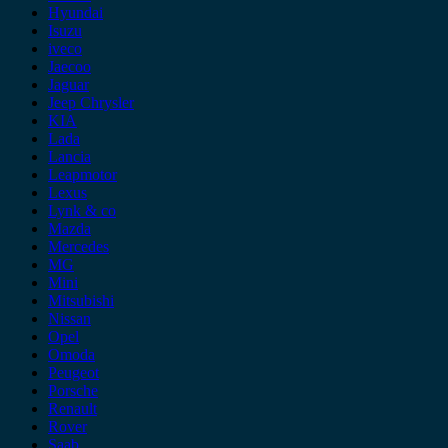
Hyundai
Isuzu
iveco
Jaecoo
Jaguar
Jeep Chrysler
KIA
Lada
Lancia
Leapmotor
Lexus
Lynk & co
Mazda
Mercedes
MG
Mini
Mitsubishi
Nissan
Opel
Omoda
Peugeot
Porsche
Renault
Rover
Saab