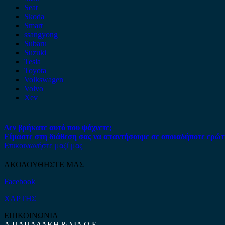
Seat
Skoda
Smart
ssangyong
Subaru
Suzuki
Tesla
Toyota
Volkswagen
Volvo
Xev
Δεν βρήκατε αυτό που ψάχνετε;
Είμαστε στη διάθεση σας να απαντήσουμε σε οποιαδήποτε ερώτ
Επικοινωνήστε μαζί μας
ΑΚΟΛΟΥΘΗΣΤΕ ΜΑΣ
Facebook
ΧΑΡΤΗΣ
ΕΠΙΚΟΙΝΩΝΙΑ
Α.ΠΑΠΑΔΑΚΗ & ΣΙΑ Ο.Ε