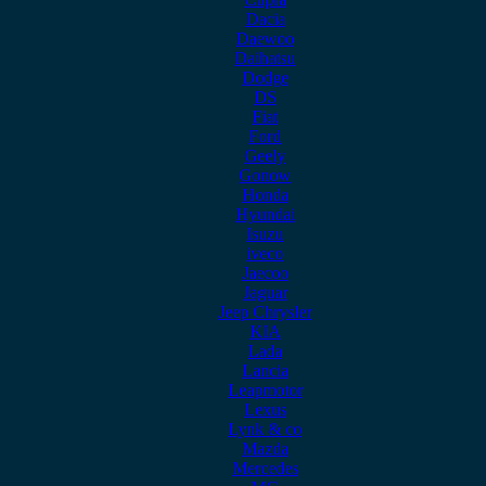
Dacia
Daewoo
Daihatsu
Dodge
DS
Fiat
Ford
Geely
Gonow
Honda
Hyundai
Isuzu
iveco
Jaecoo
Jaguar
Jeep Chrysler
KIA
Lada
Lancia
Leapmotor
Lexus
Lynk & co
Mazda
Mercedes