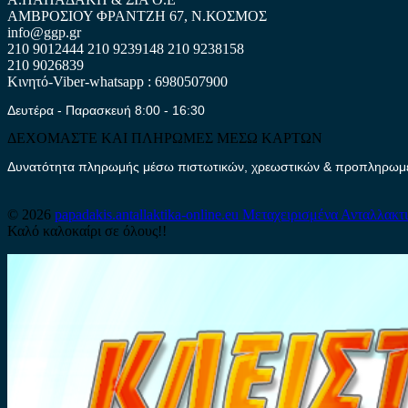
ΑΜΒΡΟΣΙΟΥ ΦΡΑΝΤΖΗ 67, Ν.ΚΟΣΜΟΣ
info@ggp.gr
210 9012444
210 9239148
210 9238158
210 9026839
Κινητό-Viber-whatsapp : 6980507900
Δευτέρα - Παρασκευή 8:00 - 16:30
ΔΕΧΟΜΑΣΤΕ ΚΑΙ ΠΛΗΡΩΜΕΣ ΜΕΣΩ ΚΑΡΤΩΝ
Δυνατότητα πληρωμής μέσω πιστωτικών, χρεωστικών & προπληρωμέν
© 2026
papadakis.antallaktika-online.eu
Μεταχειρισμένα Ανταλλακτ
Καλό καλοκαίρι σε όλους!!