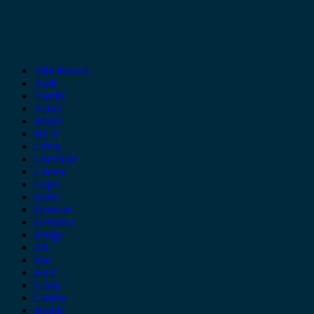
Alfa Romeo
Audi
Austin
Acura
BMW
BYD
Chery
Chevrolet
Citroen
Cupra
Dacia
Daewoo
Daihatsu
Dodge
DS
Fiat
Ford
Geely
Gonow
Honda