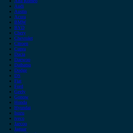
Alfa Romeo
Audi
Austin
Acura
BMW
BYD
Chery
Chevrolet
Citroen
Cupra
Dacia
Daewoo
Daihatsu
Dodge
DS
Fiat
Ford
Geely
Gonow
Honda
Hyundai
Isuzu
iveco
Jaecoo
Jaguar