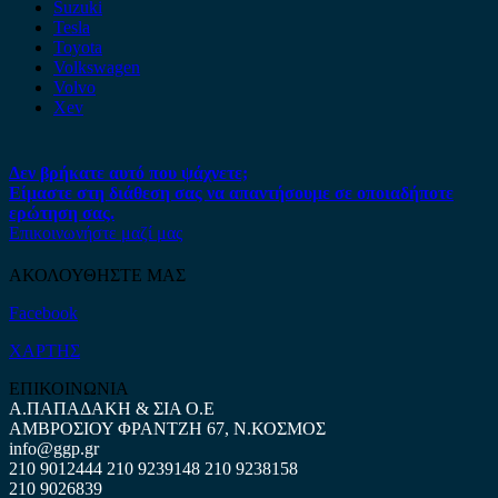
Suzuki
Tesla
Toyota
Volkswagen
Volvo
Xev
Δεν βρήκατε αυτό που ψάχνετε;
Είμαστε στη διάθεση σας να απαντήσουμε σε οποιαδήποτε
ερώτηση σας.
Επικοινωνήστε μαζί μας
ΑΚΟΛΟΥΘΗΣΤΕ ΜΑΣ
Facebook
ΧΑΡΤΗΣ
ΕΠΙΚΟΙΝΩΝΙΑ
Α.ΠΑΠΑΔΑΚΗ & ΣΙΑ Ο.Ε
ΑΜΒΡΟΣΙΟΥ ΦΡΑΝΤΖΗ 67, Ν.ΚΟΣΜΟΣ
info@ggp.gr
210 9012444
210 9239148
210 9238158
210 9026839