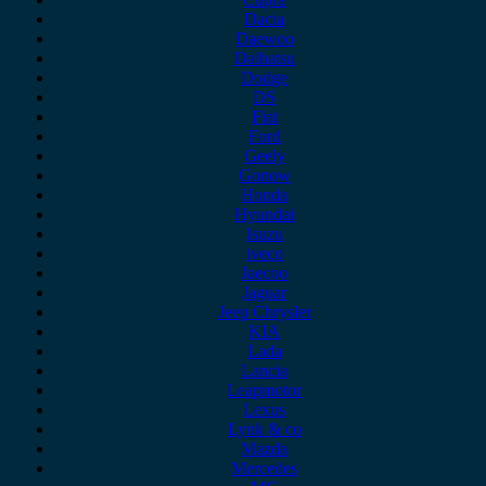
Dacia
Daewoo
Daihatsu
Dodge
DS
Fiat
Ford
Geely
Gonow
Honda
Hyundai
Isuzu
iveco
Jaecoo
Jaguar
Jeep Chrysler
KIA
Lada
Lancia
Leapmotor
Lexus
Lynk & co
Mazda
Mercedes