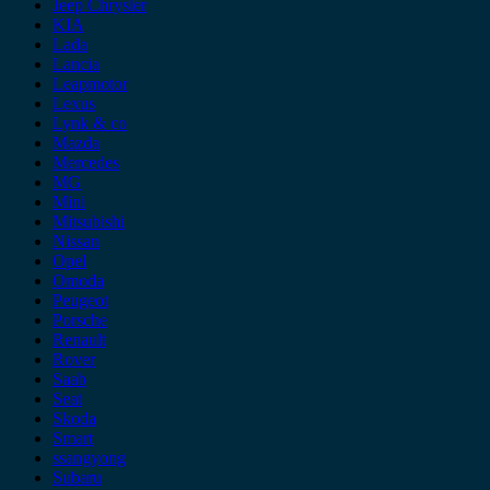
Jeep Chrysler
KIA
Lada
Lancia
Leapmotor
Lexus
Lynk & co
Mazda
Mercedes
MG
Mini
Mitsubishi
Nissan
Opel
Omoda
Peugeot
Porsche
Renault
Rover
Saab
Seat
Skoda
Smart
ssangyong
Subaru