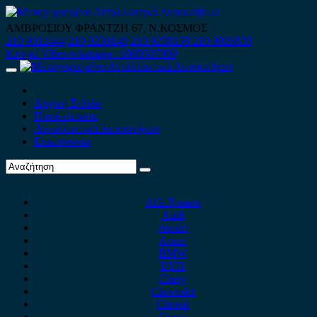
Skip
to
ΑΜΒΡΟΣΙΟΥ ΦΡΑΝΤΖΗ 67, Ν.ΚΟΣΜΟΣ
content
210 9012444
210 9239148
210 9238158
210 9026839
Κινητό-Viber-whatsapp : 6980507900
Primary
Menu
Αρχική Σελίδα
Ποιοί είμαστε
Ανταλλακτικά Αυτοκινήτων
Επικοινωνία
Alfa Romeo
Audi
Austin
Acura
BMW
BYD
Chery
Chevrolet
Citroen
Cupra