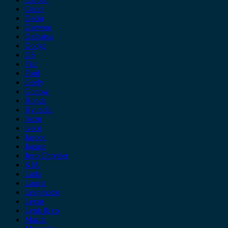
Cupra
Dacia
Daewoo
Daihatsu
Dodge
DS
Fiat
Ford
Geely
Gonow
Honda
Hyundai
Isuzu
iveco
Jaecoo
Jaguar
Jeep Chrysler
KIA
Lada
Lancia
Leapmotor
Lexus
Lynk & co
Mazda