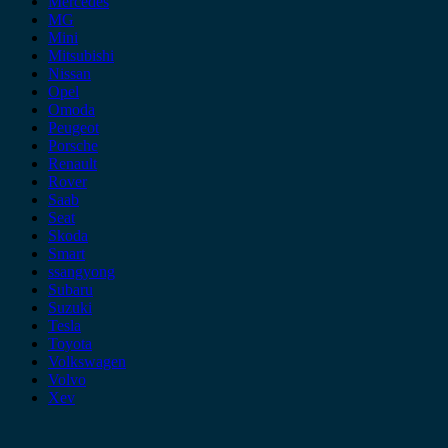
Mercedes
MG
Mini
Mitsubishi
Nissan
Opel
Omoda
Peugeot
Porsche
Renault
Rover
Saab
Seat
Skoda
Smart
ssangyong
Subaru
Suzuki
Tesla
Toyota
Volkswagen
Volvo
Xev