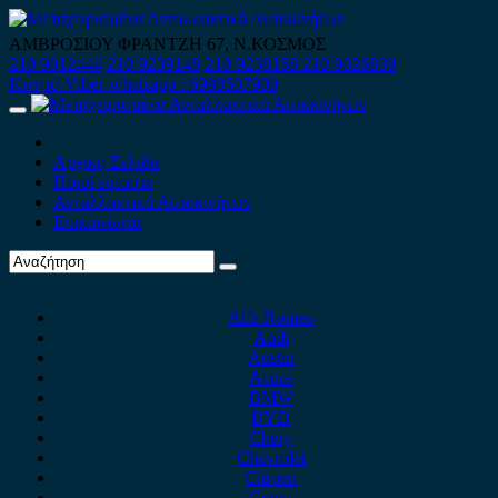
Skip
to
ΑΜΒΡΟΣΙΟΥ ΦΡΑΝΤΖΗ 67, Ν.ΚΟΣΜΟΣ
content
210 9012444
210 9239148
210 9238158
210 9026839
Κινητό-Viber-whatsapp : 6980507900
Primary
Menu
Αρχική Σελίδα
Ποιοί είμαστε
Ανταλλακτικά Αυτοκινήτων
Επικοινωνία
Alfa Romeo
Audi
Austin
Acura
BMW
BYD
Chery
Chevrolet
Citroen
Cupra