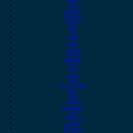
Dacia
Daewoo
Daihatsu
Dodge
DS
Fiat
Ford
Geely
Gonow
Honda
Hyundai
Isuzu
iveco
Jaecoo
Jaguar
Jeep Chrysler
KIA
Lada
Lancia
Leapmotor
Lexus
Lynk & co
Mazda
Mercedes