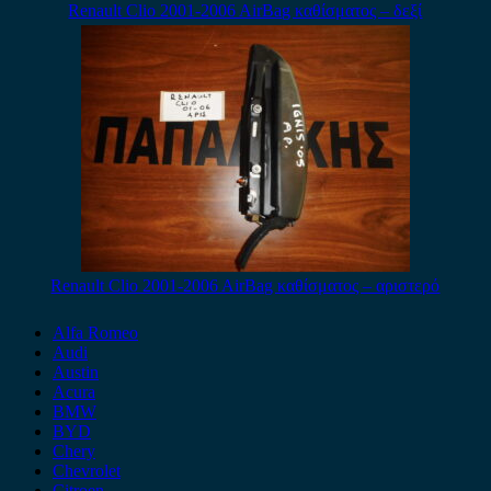
Renault Clio 2001-2006 AirBag καθίσματος – δεξί
Renault Clio 2001-2006 AirBag καθίσματος – αριστερό
Alfa Romeo
Audi
Austin
Acura
BMW
BYD
Chery
Chevrolet
Citroen