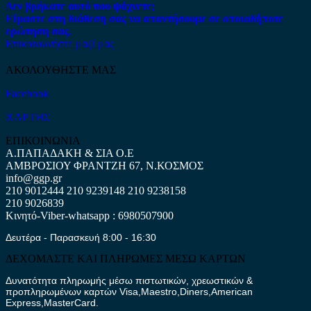
Δεν βρήκατε αυτό που ψάχνετε;
Είμαστε στη διάθεση σας να απαντήσουμε σε οποιαδήποτε
ερώτηση σας.
Επικοινωνήστε μαζί μας
ΑΚΟΛΟΥΘΗΣΤΕ ΜΑΣ
Facebook
ΧΑΡΤΗΣ
ΕΠΙΚΟΙΝΩΝΙΑ
Α.ΠΑΠΑΔΑΚΗ & ΣΙΑ Ο.Ε
ΑΜΒΡΟΣΙΟΥ ΦΡΑΝΤΖΗ 67, Ν.ΚΟΣΜΟΣ
info@ggp.gr
210 9012444
210 9239148
210 9238158
210 9026839
Κινητό-Viber-whatsapp : 6980507900
Δευτέρα - Παρασκευή 8:00 - 16:30
ΔΕΧΟΜΑΣΤΕ ΚΑΙ ΠΛΗΡΩΜΕΣ ΜΕΣΩ ΚΑΡΤΩΝ
Δυνατότητα πληρωμής μέσω πιστωτικών, χρεωστικών &
προπληρωμένων καρτών Visa,Maestro,Diners,American
Express,MasterCard.