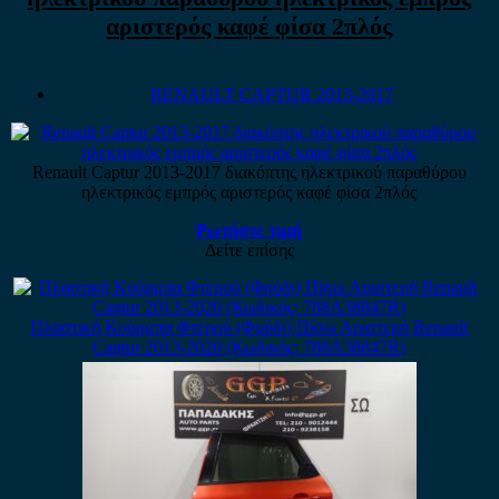
αριστερός καφέ φίσα 2πλός
RENAULT CAPTUR 2013-2017
Renault Captur 2013-2017 διακόπτης ηλεκτρικού παραθύρου
ηλεκτρικός εμπρός αριστερός καφέ φίσα 2πλός
Ρωτήστε τιμή
Δείτε επίσης
Πλαστική Κούρμπα Φτερού (Φρύδι) Πίσω Αριστερή Renault
Captur 2013-2020 (Κωδικός: 788A38847R)