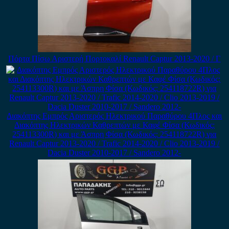
Πόρτα Πίσω Αριστερή Πορτοκαλί Renault Captur 2013-2020 / Γ
Διακόπτης Εμπρός Αριστερός Ηλεκτρικού Παραθύρου 4Πλος και
Διακόπτης Ηλεκτρικών Καθρεπτών με Καφέ Φίσα (Κωδικός:
254113300R) και με Άσπρη Φίσα (Κωδικός: 254118722R) για
Renault Captur 2013-2020 / Trafic 2014-2020 / Clio 2013-2019 /
Dacia Duster 2010-2017 / Sandero 2012-