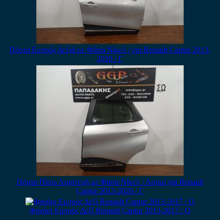
Πόρτα Εμπρός Δεξιά με Φάσα Νίκελ / για Renault Captur 2013-
2020 / Γ
Πόρτα Πίσω Αριστερή με Φάσα Νίκελ / Ασημί για Renault
Captur 2013-2020 / Γ
Φανάρι Εμπρός Δεξί Renault Captur 2013-2017 / Ο