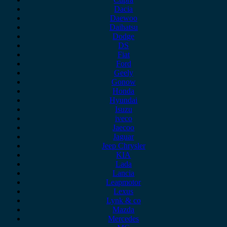
Dacia
Daewoo
Daihatsu
Dodge
DS
Fiat
Ford
Geely
Gonow
Honda
Hyundai
Isuzu
iveco
Jaecoo
Jaguar
Jeep Chrysler
KIA
Lada
Lancia
Leapmotor
Lexus
Lynk & co
Mazda
Mercedes