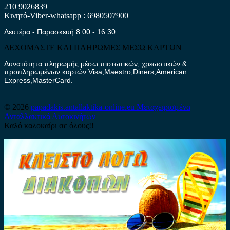
210 9026839
Κινητό-Viber-whatsapp : 6980507900
Δευτέρα - Παρασκευή 8:00 - 16:30
ΔΕΧΟΜΑΣΤΕ ΚΑΙ ΠΛΗΡΩΜΕΣ ΜΕΣΩ ΚΑΡΤΩΝ
Δυνατότητα πληρωμής μέσω πιστωτικών, χρεωστικών &
προπληρωμένων καρτών Visa,Maestro,Diners,American
Express,MasterCard.
© 2026
papadakis.antallaktika-online.eu
Μεταχειρισμένα
Ανταλλακτικά Αυτοκινήτων
Καλό καλοκαίρι σε όλους!!