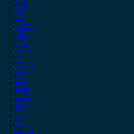
Jaguar
Jeep Chrysler
KIA
Lada
Lancia
Leapmotor
Lexus
Lynk & co
Mazda
Mercedes
MG
Mini
Mitsubishi
Nissan
Opel
Omoda
Peugeot
Porsche
Renault
Rover
Saab
Seat
Skoda
Smart
ssangyong