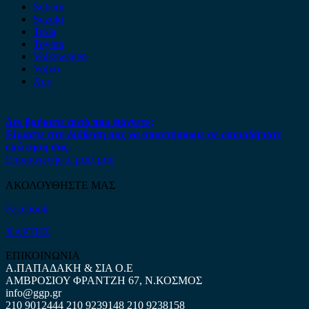
Subaru
Suzuki
Tesla
Toyota
Volkswagen
Volvo
Xev
Δεν βρήκατε αυτό που ψάχνετε;
Είμαστε στη διάθεση σας να απαντήσουμε σε οποιαδήποτε
ερώτηση σας.
Επικοινωνήστε μαζί μας
ΑΚΟΛΟΥΘΗΣΤΕ ΜΑΣ
Facebook
ΧΑΡΤΗΣ
ΕΠΙΚΟΙΝΩΝΙΑ
Α.ΠΑΠΑΔΑΚΗ & ΣΙΑ Ο.Ε
ΑΜΒΡΟΣΙΟΥ ΦΡΑΝΤΖΗ 67, Ν.ΚΟΣΜΟΣ
info@ggp.gr
210 9012444
210 9239148
210 9238158