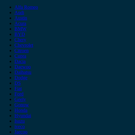
Alfa Romeo
Audi
Austin
Acura
BMW
BYD
Chery
Chevrolet
Citroen
Cupra
Dacia
Daewoo
Daihatsu
Dodge
DS
Fiat
Ford
Geely
Gonow
Honda
Hyundai
Isuzu
iveco
Jaecoo