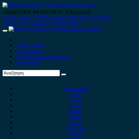
Skip
to
ΑΜΒΡΟΣΙΟΥ ΦΡΑΝΤΖΗ 67, Ν.ΚΟΣΜΟΣ
content
210 9012444
210 9239148
210 9238158
210 9026839
Κινητό-Viber-whatsapp : 6980507900
Primary
Menu
Αρχική Σελίδα
Ποιοί είμαστε
Ανταλλακτικά Αυτοκινήτων
Επικοινωνία
Alfa Romeo
Audi
Austin
Acura
BMW
BYD
Chery
Chevrolet
Citroen
Cupra