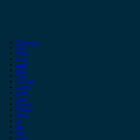
Alfa Romeo
Audi
Austin
Acura
BMW
BYD
Chery
Chevrolet
Citroen
Cupra
Dacia
Daewoo
Daihatsu
Dodge
DS
Fiat
Ford
Geely