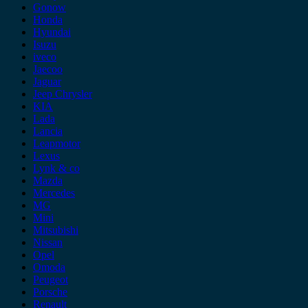
Gonow
Honda
Hyundai
Isuzu
iveco
Jaecoo
Jaguar
Jeep Chrysler
KIA
Lada
Lancia
Leapmotor
Lexus
Lynk & co
Mazda
Mercedes
MG
Mini
Mitsubishi
Nissan
Opel
Omoda
Peugeot
Porsche
Renault