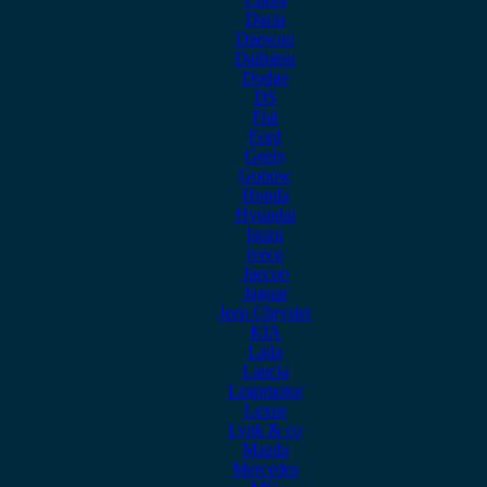
Dacia
Daewoo
Daihatsu
Dodge
DS
Fiat
Ford
Geely
Gonow
Honda
Hyundai
Isuzu
iveco
Jaecoo
Jaguar
Jeep Chrysler
KIA
Lada
Lancia
Leapmotor
Lexus
Lynk & co
Mazda
Mercedes