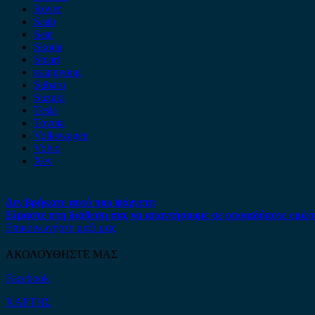
Rover
Saab
Seat
Skoda
Smart
ssangyong
Subaru
Suzuki
Tesla
Toyota
Volkswagen
Volvo
Xev
Δεν βρήκατε αυτό που ψάχνετε;
Είμαστε στη διάθεση σας να απαντήσουμε σε οποιαδήποτε ερώτ
Επικοινωνήστε μαζί μας
ΑΚΟΛΟΥΘΗΣΤΕ ΜΑΣ
Facebook
ΧΑΡΤΗΣ