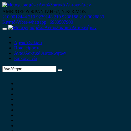
Skip
to
ΑΜΒΡΟΣΙΟΥ ΦΡΑΝΤΖΗ 67, Ν.ΚΟΣΜΟΣ
content
210 9012444
210 9239148
210 9238158
210 9026839
Κινητό-Viber-whatsapp : 6980507900
Primary
Menu
Αρχική Σελίδα
Ποιοί είμαστε
Ανταλλακτικά Αυτοκινήτων
Επικοινωνία