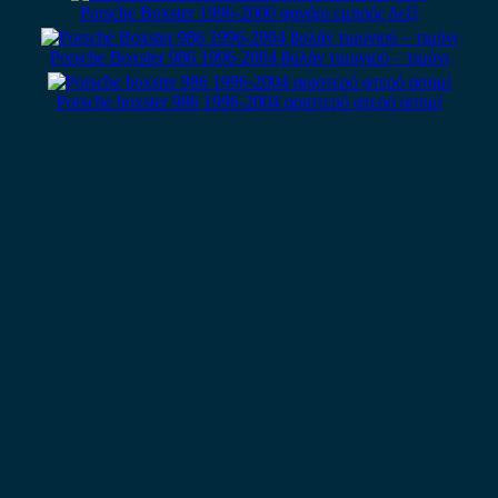
Porsche Boxster 1996-2000 φανάρι εμπρός δεξί
Porsche Boxster 986 1996-2004 βολάν τιμονιού – τιμόνι
Porsche boxster 986 1996-2004 αριστερό φτερό ασημί