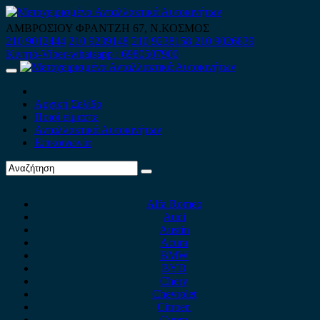
Skip
to
ΑΜΒΡΟΣΙΟΥ ΦΡΑΝΤΖΗ 67, Ν.ΚΟΣΜΟΣ
content
210 9012444
210 9239148
210 9238158
210 9026839
Κινητό-Viber-whatsapp : 6980507900
Primary
Menu
Αρχική Σελίδα
Ποιοί είμαστε
Ανταλλακτικά Αυτοκινήτων
Επικοινωνία
Alfa Romeo
Audi
Austin
Acura
BMW
BYD
Chery
Chevrolet
Citroen
Cupra