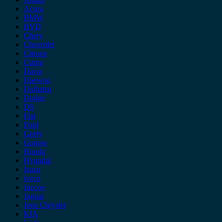
Acura
BMW
BYD
Chery
Chevrolet
Citroen
Cupra
Dacia
Daewoo
Daihatsu
Dodge
DS
Fiat
Ford
Geely
Gonow
Honda
Hyundai
Isuzu
iveco
Jaecoo
Jaguar
Jeep Chrysler
KIA