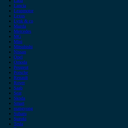
Lada
Lancia
Leapmotor
Lexus
Lynk & co
Mazda
Mercedes
MG
Mini
Mitsubishi
Nissan
Opel
Omoda
Peugeot
Porsche
Renault
Rover
Saab
Seat
Skoda
Smart
ssangyong
Subaru
Suzuki
Tesla