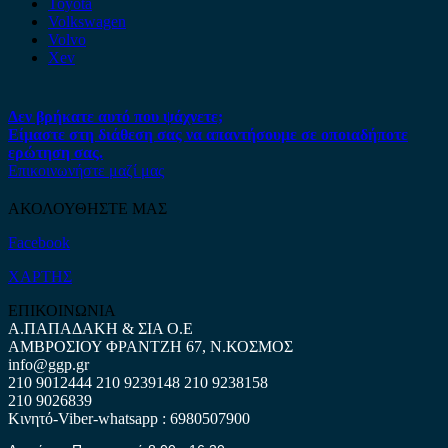
Toyota
Volkswagen
Volvo
Xev
Δεν βρήκατε αυτό που ψάχνετε;
Είμαστε στη διάθεση σας να απαντήσουμε σε οποιαδήποτε
ερώτηση σας.
Επικοινωνήστε μαζί μας
ΑΚΟΛΟΥΘΗΣΤΕ ΜΑΣ
Facebook
ΧΑΡΤΗΣ
ΕΠΙΚΟΙΝΩΝΙΑ
Α.ΠΑΠΑΔΑΚΗ & ΣΙΑ Ο.Ε
ΑΜΒΡΟΣΙΟΥ ΦΡΑΝΤΖΗ 67, Ν.ΚΟΣΜΟΣ
info@ggp.gr
210 9012444
210 9239148
210 9238158
210 9026839
Κινητό-Viber-whatsapp : 6980507900