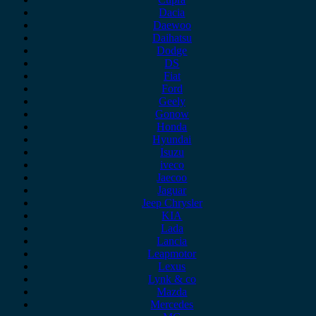
Dacia
Daewoo
Daihatsu
Dodge
DS
Fiat
Ford
Geely
Gonow
Honda
Hyundai
Isuzu
iveco
Jaecoo
Jaguar
Jeep Chrysler
KIA
Lada
Lancia
Leapmotor
Lexus
Lynk & co
Mazda
Mercedes