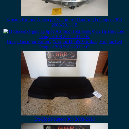
Φανάρι Εμπρός Αριστερό Xenon με Πλακέτα (1) Peugeot 308
2008-2011 / Ε
Προφυλακτήρας Εμπρός Άσπρος Προβολείς Φως Ημέρας Led
Peugeot 308 2011-2013 / Θ
Εταζέρα Peugeot 308 2008-2013