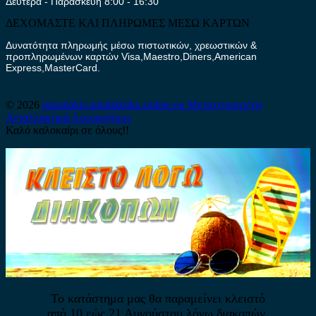
Δευτέρα - Παρασκευή 8:00 - 16:30
ΔΕΧΟΜΑΣΤΕ ΚΑΙ ΠΛΗΡΩΜΕΣ ΜΕΣΩ ΚΑΡΤΩΝ
Δυνατότητα πληρωμής μέσω πιστωτικών, χρεωστικών &
προπληρωμένων καρτών Visa,Maestro,Diners,American
Express,MasterCard.
© 2026
papadakis.antallaktika-online.eu
Μεταχειρισμένα
Ανταλλακτικά Αυτοκινήτων
Καλό καλοκαίρι σε όλους!!
Το κατάστημα μας θα παραμείνει κλειστό
από 10 εώς 21 Αυγούστου λόγω διακοπών.