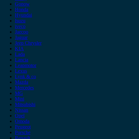
Gonow
Honda
Hyundai
Isuzu
iveco
Jaecoo
Jaguar
Jeep Chrysler
KIA
Lada
Lancia
Leapmotor
Lexus
Lynk & co
Mazda
Mercedes
MG
Mini
Mitsubishi
Nissan
Opel
Omoda
Peugeot
Porsche
Renault