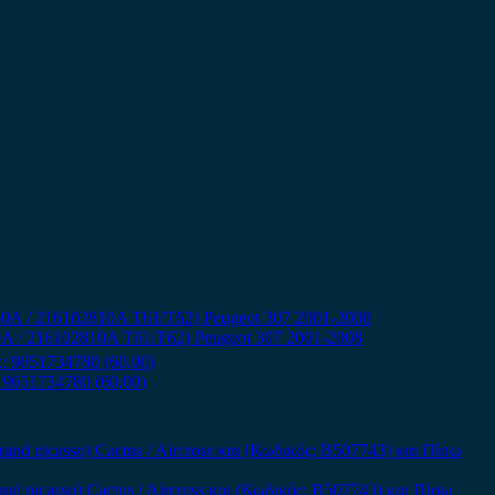
A / 216102810A T61/T62) Peugeot 307 2001-2008
 9651734780 (60,00)
and picasso) Cactus / Aircross και (Κωδικός: B507743) και Πίσω