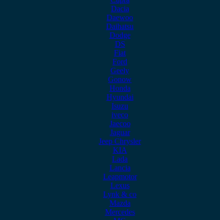
Dacia
Daewoo
Daihatsu
Dodge
DS
Fiat
Ford
Geely
Gonow
Honda
Hyundai
Isuzu
iveco
Jaecoo
Jaguar
Jeep Chrysler
KIA
Lada
Lancia
Leapmotor
Lexus
Lynk & co
Mazda
Mercedes