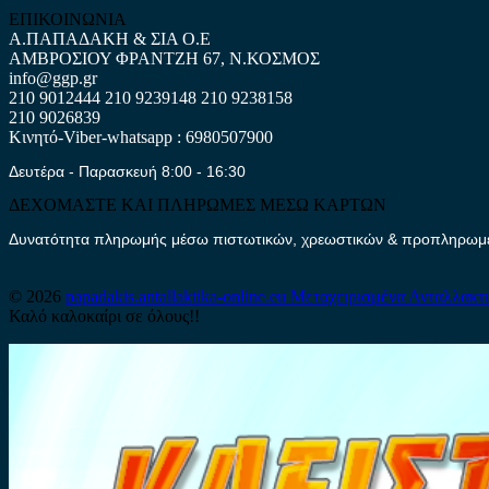
ΕΠΙΚΟΙΝΩΝΙΑ
Α.ΠΑΠΑΔΑΚΗ & ΣΙΑ Ο.Ε
ΑΜΒΡΟΣΙΟΥ ΦΡΑΝΤΖΗ 67, Ν.ΚΟΣΜΟΣ
info@ggp.gr
210 9012444
210 9239148
210 9238158
210 9026839
Κινητό-Viber-whatsapp : 6980507900
Δευτέρα - Παρασκευή 8:00 - 16:30
ΔΕΧΟΜΑΣΤΕ ΚΑΙ ΠΛΗΡΩΜΕΣ ΜΕΣΩ ΚΑΡΤΩΝ
Δυνατότητα πληρωμής μέσω πιστωτικών, χρεωστικών & προπληρωμέν
© 2026
papadakis.antallaktika-online.eu
Μεταχειρισμένα Ανταλλακτ
Καλό καλοκαίρι σε όλους!!