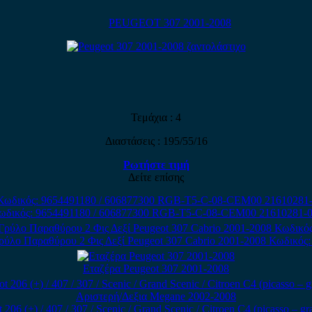
PEUGEOT 307 2001-2008
Τεμάχια : 4
Διαστάσεις : 195/55/16
Ρωτήστε τιμή
Δείτε επίσης
Κωδικός: 9654491180 / 606877300 RGB-T5-C-08-CEM00 21610281-0
ύλο Παραθύρου 2 Φις Δεξί Peugeot 307 Cabrio 2001-2008 Κωδικός:
Εταζέρα Peugeot 307 2001-2008
 (+) / 407 / 307 / Scenic / Grand Scenic / Citroen C4 (picasso – gr