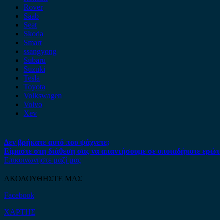
Rover
Saab
Seat
Skoda
Smart
ssangyong
Subaru
Suzuki
Tesla
Toyota
Volkswagen
Volvo
Xev
Δεν βρήκατε αυτό που ψάχνετε;
Είμαστε στη διάθεση σας να απαντήσουμε σε οποιαδήποτε ερώτ
Επικοινωνήστε μαζί μας
ΑΚΟΛΟΥΘΗΣΤΕ ΜΑΣ
Facebook
ΧΑΡΤΗΣ