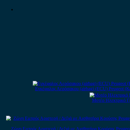
Εγκέφαλος Αερόσακου (airbag) (ECU) Peugeot (
Μοτέρ Ηλεκτρικό Γρ
Ζώνη Εμπρός Αριστερή / Δεξιά με Αισθητήρα Κρούσης Peugeot 206