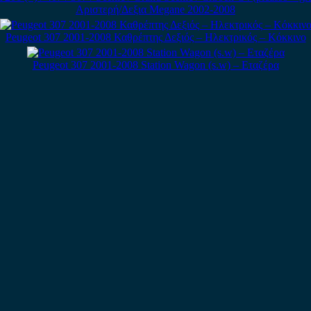
Αριστερή/Δεξια Megane 2002-2008
Peugeot 307 2001-2008 Καθρέπτης Δεξιός – Ηλεκτρικός – Κόκκινο
Peugeot 307 2001-2008 Station Wagon (s.w) – Εταζέρα