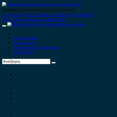
Skip
to
ΑΜΒΡΟΣΙΟΥ ΦΡΑΝΤΖΗ 67, Ν.ΚΟΣΜΟΣ
content
210 9012444
210 9239148
210 9238158
210 9026839
Κινητό-Viber-whatsapp : 6980507900
Primary
Menu
Αρχική Σελίδα
Ποιοί είμαστε
Ανταλλακτικά Αυτοκινήτων
Επικοινωνία