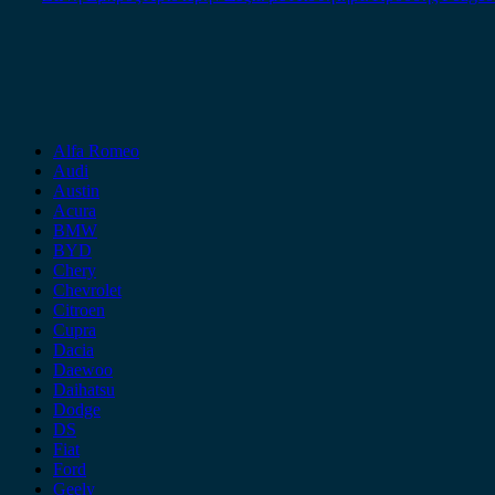
Alfa Romeo
Audi
Austin
Acura
BMW
BYD
Chery
Chevrolet
Citroen
Cupra
Dacia
Daewoo
Daihatsu
Dodge
DS
Fiat
Ford
Geely