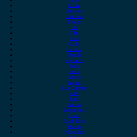
Dacia
Daewoo
Daihatsu
Dodge
DS
Fiat
Ford
Geely
Gonow
Honda
Hyundai
Isuzu
iveco
Jaecoo
Jaguar
Jeep Chrysler
KIA
Lada
Lancia
Leapmotor
Lexus
Lynk & co
Mazda
Mercedes