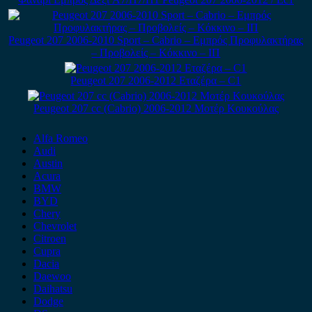
Peugeot 207 2006-2010 Sport – Cabrio – Εμπρός Προφυλακτήρας
– Προβολείς – Κόκκινο – ΙΠ
Peugeot 207 2006-2012 Εταζέρα – C1
Peugeot 207 cc (Cabrio) 2006-2012 Μοτέρ Κουκούλας
Alfa Romeo
Audi
Austin
Acura
BMW
BYD
Chery
Chevrolet
Citroen
Cupra
Dacia
Daewoo
Daihatsu
Dodge