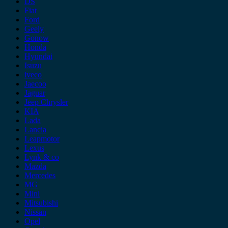
DS
Fiat
Ford
Geely
Gonow
Honda
Hyundai
Isuzu
iveco
Jaecoo
Jaguar
Jeep Chrysler
KIA
Lada
Lancia
Leapmotor
Lexus
Lynk & co
Mazda
Mercedes
MG
Mini
Mitsubishi
Nissan
Opel