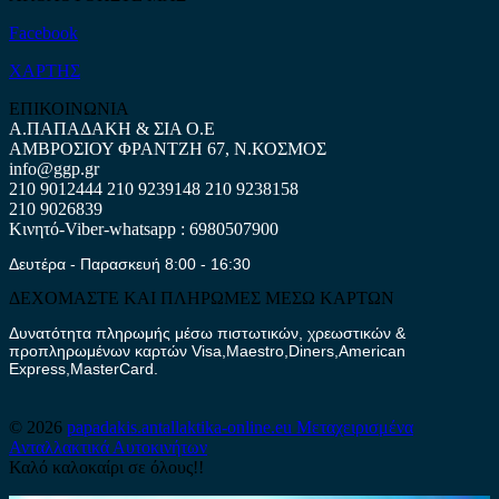
Facebook
ΧΑΡΤΗΣ
ΕΠΙΚΟΙΝΩΝΙΑ
Α.ΠΑΠΑΔΑΚΗ & ΣΙΑ Ο.Ε
ΑΜΒΡΟΣΙΟΥ ΦΡΑΝΤΖΗ 67, Ν.ΚΟΣΜΟΣ
info@ggp.gr
210 9012444
210 9239148
210 9238158
210 9026839
Κινητό-Viber-whatsapp : 6980507900
Δευτέρα - Παρασκευή 8:00 - 16:30
ΔΕΧΟΜΑΣΤΕ ΚΑΙ ΠΛΗΡΩΜΕΣ ΜΕΣΩ ΚΑΡΤΩΝ
Δυνατότητα πληρωμής μέσω πιστωτικών, χρεωστικών &
προπληρωμένων καρτών Visa,Maestro,Diners,American
Express,MasterCard.
© 2026
papadakis.antallaktika-online.eu
Μεταχειρισμένα
Ανταλλακτικά Αυτοκινήτων
Καλό καλοκαίρι σε όλους!!