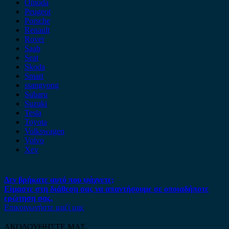
Omoda
Peugeot
Porsche
Renault
Rover
Saab
Seat
Skoda
Smart
ssangyong
Subaru
Suzuki
Tesla
Toyota
Volkswagen
Volvo
Xev
Δεν βρήκατε αυτό που ψάχνετε;
Είμαστε στη διάθεση σας να απαντήσουμε σε οποιαδήποτε
ερώτηση σας.
Επικοινωνήστε μαζί μας
ΑΚΟΛΟΥΘΗΣΤΕ ΜΑΣ