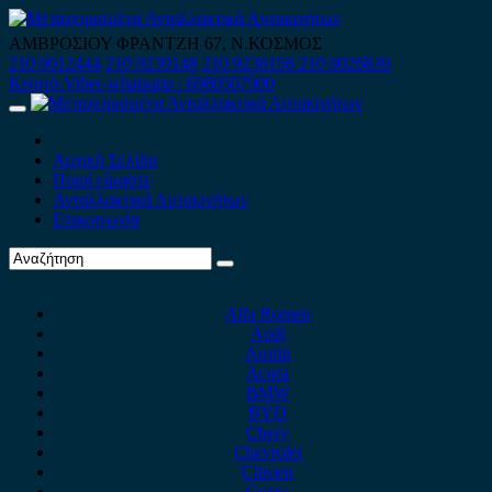
Skip
to
ΑΜΒΡΟΣΙΟΥ ΦΡΑΝΤΖΗ 67, Ν.ΚΟΣΜΟΣ
content
210 9012444
210 9239148
210 9238158
210 9026839
Κινητό-Viber-whatsapp : 6980507900
Primary
Menu
Αρχική Σελίδα
Ποιοί είμαστε
Ανταλλακτικά Αυτοκινήτων
Επικοινωνία
Alfa Romeo
Audi
Austin
Acura
BMW
BYD
Chery
Chevrolet
Citroen
Cupra