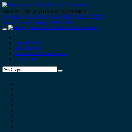
Skip
to
ΑΜΒΡΟΣΙΟΥ ΦΡΑΝΤΖΗ 67, Ν.ΚΟΣΜΟΣ
content
210 9012444
210 9239148
210 9238158
210 9026839
Κινητό-Viber-whatsapp : 6980507900
Primary
Menu
Αρχική Σελίδα
Ποιοί είμαστε
Ανταλλακτικά Αυτοκινήτων
Επικοινωνία