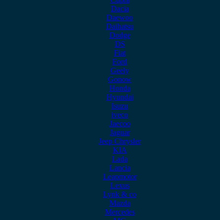
Dacia
Daewoo
Daihatsu
Dodge
DS
Fiat
Ford
Geely
Gonow
Honda
Hyundai
Isuzu
iveco
Jaecoo
Jaguar
Jeep Chrysler
KIA
Lada
Lancia
Leapmotor
Lexus
Lynk & co
Mazda
Mercedes