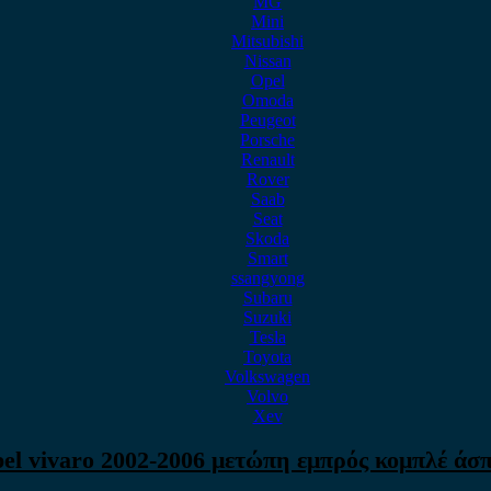
MG
Mini
Mitsubishi
Nissan
Opel
Omoda
Peugeot
Porsche
Renault
Rover
Saab
Seat
Skoda
Smart
ssangyong
Subaru
Suzuki
Tesla
Toyota
Volkswagen
Volvo
Xev
el vivaro 2002-2006 μετώπη εμπρός κομπλέ άσ