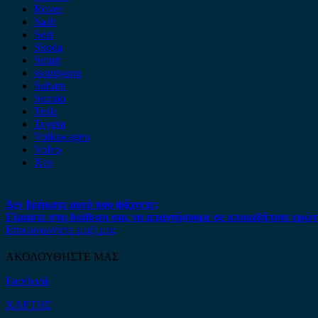
Rover
Saab
Seat
Skoda
Smart
ssangyong
Subaru
Suzuki
Tesla
Toyota
Volkswagen
Volvo
Xev
Δεν βρήκατε αυτό που ψάχνετε;
Είμαστε στη διάθεση σας να απαντήσουμε σε οποιαδήποτε ερώτ
Επικοινωνήστε μαζί μας
ΑΚΟΛΟΥΘΗΣΤΕ ΜΑΣ
Facebook
ΧΑΡΤΗΣ