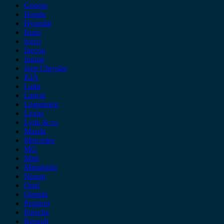
Gonow
Honda
Hyundai
Isuzu
iveco
Jaecoo
Jaguar
Jeep Chrysler
KIA
Lada
Lancia
Leapmotor
Lexus
Lynk & co
Mazda
Mercedes
MG
Mini
Mitsubishi
Nissan
Opel
Omoda
Peugeot
Porsche
Renault