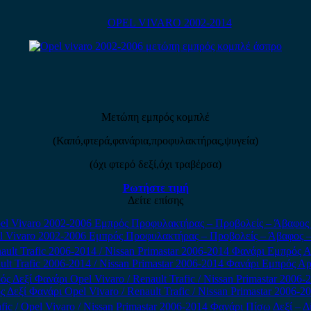
OPEL VIVARO 2002-2014
Μετώπη εμπρός κομπλέ
(Καπό,φτερά,φανάρια,προφυλακτήρας,ψυγεία)
(όχι φτερό δεξί,όχι τραβέρσα)
Ρωτήστε τιμή
Δείτε επίσης
l Vivaro 2002-2006 Εμπρός Προφυλακτήρας – Προβολείς – Άβαφος 
ult Trafic 2006-2014 / Nissan Primastar 2006-2014 Φανάρι Εμπρός 
 Δεξί Φανάρι Opel Vivaro / Renault Trafic / Nissan Primastar 2006-20