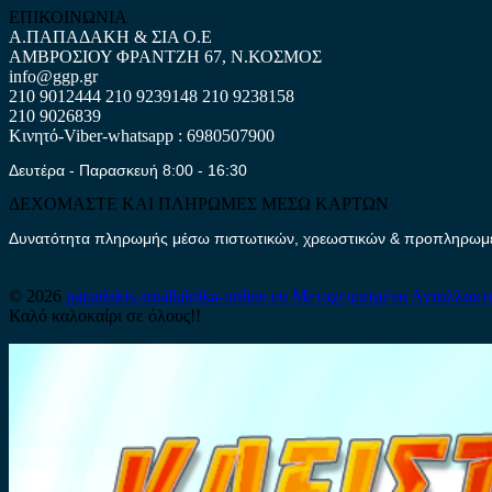
ΕΠΙΚΟΙΝΩΝΙΑ
Α.ΠΑΠΑΔΑΚΗ & ΣΙΑ Ο.Ε
ΑΜΒΡΟΣΙΟΥ ΦΡΑΝΤΖΗ 67, Ν.ΚΟΣΜΟΣ
info@ggp.gr
210 9012444
210 9239148
210 9238158
210 9026839
Κινητό-Viber-whatsapp : 6980507900
Δευτέρα - Παρασκευή 8:00 - 16:30
ΔΕΧΟΜΑΣΤΕ ΚΑΙ ΠΛΗΡΩΜΕΣ ΜΕΣΩ ΚΑΡΤΩΝ
Δυνατότητα πληρωμής μέσω πιστωτικών, χρεωστικών & προπληρωμέν
© 2026
papadakis.antallaktika-online.eu
Μεταχειρισμένα Ανταλλακτ
Καλό καλοκαίρι σε όλους!!