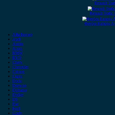
Renault Tra
Renault Trafic
Φανάρι Εμπρός Αρι
Alfa Romeo
Audi
Austin
Acura
BMW
BYD
Chery
Chevrolet
Citroen
Cupra
Dacia
Daewoo
Daihatsu
Dodge
DS
Fiat
Ford
Geely