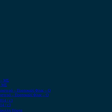
– ΜΣ
Αριστερό – Πορτοκαλί Φλας – Ο
14 / c3