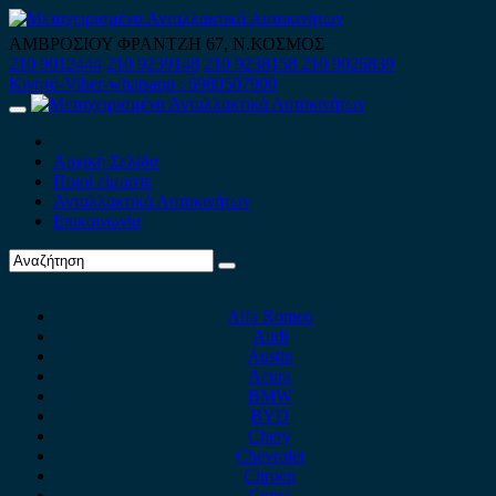
Skip
to
ΑΜΒΡΟΣΙΟΥ ΦΡΑΝΤΖΗ 67, Ν.ΚΟΣΜΟΣ
content
210 9012444
210 9239148
210 9238158
210 9026839
Κινητό-Viber-whatsapp : 6980507900
Primary
Menu
Αρχική Σελίδα
Ποιοί είμαστε
Ανταλλακτικά Αυτοκινήτων
Επικοινωνία
Alfa Romeo
Audi
Austin
Acura
BMW
BYD
Chery
Chevrolet
Citroen
Cupra