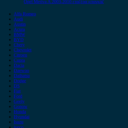
Opel Meriva A 2003-2010 εταζέρα μπαγκάζ
Alfa Romeo
Audi
Austin
Acura
BMW
BYD
Chery
Chevrolet
Citroen
Cupra
Dacia
Daewoo
Daihatsu
Dodge
DS
Fiat
Ford
Geely
Gonow
Honda
Hyundai
Isuzu
iveco