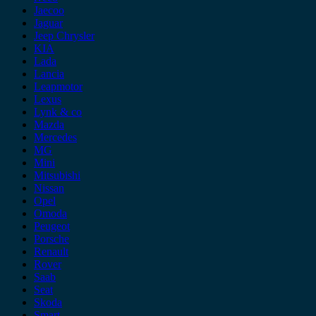
Jaecoo
Jaguar
Jeep Chrysler
KIA
Lada
Lancia
Leapmotor
Lexus
Lynk & co
Mazda
Mercedes
MG
Mini
Mitsubishi
Nissan
Opel
Omoda
Peugeot
Porsche
Renault
Rover
Saab
Seat
Skoda
Smart