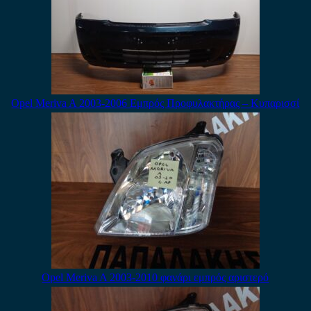
Opel Meriva A 2003-2006 Εμπρός Προφυλακτήρας – Κυπαρισσί
Opel Meriva A 2003-2010 φανάρι εμπρός αριστερό