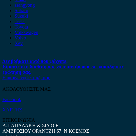
ssangyong
Subaru
Suzuki
Tesla
Toyota
Volkswagen
Volvo
Xev
Δεν βρήκατε αυτό που ψάχνετε;
Είμαστε στη διάθεση σας να απαντήσουμε σε οποιαδήποτε
ερώτηση σας.
Επικοινωνήστε μαζί μας
ΑΚΟΛΟΥΘΗΣΤΕ ΜΑΣ
Facebook
ΧΑΡΤΗΣ
ΕΠΙΚΟΙΝΩΝΙΑ
Α.ΠΑΠΑΔΑΚΗ & ΣΙΑ Ο.Ε
ΑΜΒΡΟΣΙΟΥ ΦΡΑΝΤΖΗ 67, Ν.ΚΟΣΜΟΣ