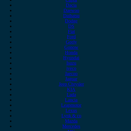
Dacia
Daewoo
Daihatsu
Dodge
DS
Fiat
Ford
Geely
Gonow
Honda
Hyundai
Isuzu
iveco
Jaecoo
Jaguar
Jeep Chrysler
KIA
Lada
Lancia
Leapmotor
Lexus
Lynk & co
Mazda
Mercedes