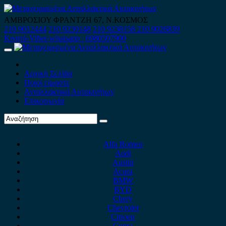
Skip
to
ΑΜΒΡΟΣΙΟΥ ΦΡΑΝΤΖΗ 67, Ν.ΚΟΣΜΟΣ
content
210 9012444
210 9239148
210 9238158
210 9026839
Κινητό-Viber-whatsapp : 6980507900
Primary
Menu
Αρχική Σελίδα
Ποιοί είμαστε
Ανταλλακτικά Αυτοκινήτων
Επικοινωνία
Alfa Romeo
Audi
Austin
Acura
BMW
BYD
Chery
Chevrolet
Citroen
Cupra