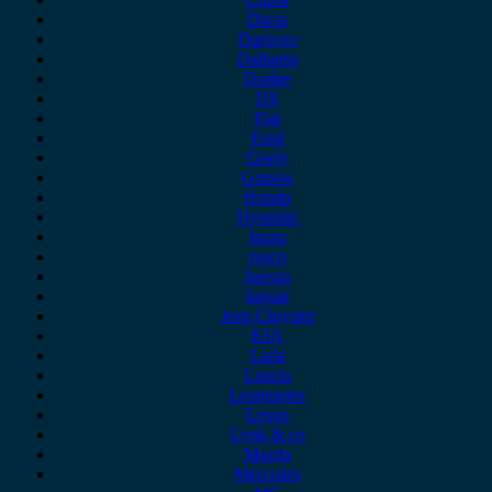
Dacia
Daewoo
Daihatsu
Dodge
DS
Fiat
Ford
Geely
Gonow
Honda
Hyundai
Isuzu
iveco
Jaecoo
Jaguar
Jeep Chrysler
KIA
Lada
Lancia
Leapmotor
Lexus
Lynk & co
Mazda
Mercedes