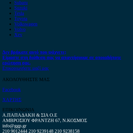
Subaru
Suzuki
Tesla
Toyota
Volkswagen
Volvo
Xev
Δεν βρήκατε αυτό που ψάχνετε;
Είμαστε στη διάθεση σας να απαντήσουμε σε οποιαδήποτε
ερώτηση σας.
Επικοινωνήστε μαζί μας
ΑΚΟΛΟΥΘΗΣΤΕ ΜΑΣ
Facebook
ΧΑΡΤΗΣ
ΕΠΙΚΟΙΝΩΝΙΑ
Α.ΠΑΠΑΔΑΚΗ & ΣΙΑ Ο.Ε
ΑΜΒΡΟΣΙΟΥ ΦΡΑΝΤΖΗ 67, Ν.ΚΟΣΜΟΣ
info@ggp.gr
210 9012444
210 9239148
210 9238158