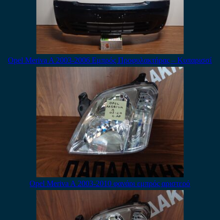
Opel Meriva A 2003-2006 Εμπρός Προφυλακτήρας – Κυπαρισσί
Opel Meriva A 2003-2010 φανάρι εμπρός αριστερό