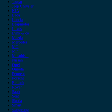
Jaguar
Jeep Chrysler
KIA
Lada
Lancia
Leapmotor
Lexus
Lynk & co
Mazda
Mercedes
MG
Mini
Mitsubishi
Nissan
Opel
Omoda
Peugeot
Porsche
Renault
Rover
Saab
Seat
Skoda
Smart
ssangyong