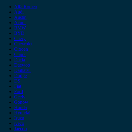
Alfa Romeo
Audi
Austin
Acura
BMW
BYD
Chery
Chevrolet
Citroen
Cupra
Dacia
Daewoo
Daihatsu
Dodge
DS
Fiat
Ford
Geely
Gonow
Honda
Hyundai
Isuzu
iveco
Jaecoo