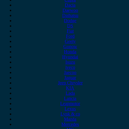
Dacia
Daewoo
Daihatsu
Dodge
DS
Fiat
Ford
Geely
Gonow
Honda
Hyundai
Isuzu
iveco
Jaecoo
Jaguar
Jeep Chrysler
KIA
Lada
Lancia
Leapmotor
Lexus
Lynk & co
Mazda
Mercedes