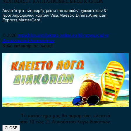
ΔΕΧΟΜΑΣΤΕ ΚΑΙ ΠΛΗΡΩΜΕΣ ΜΕΣΩ ΚΑΡΤΩΝ
Δυνατότητα πληρωμής μέσω πιστωτικών, χρεωστικών &
προπληρωμένων καρτών Visa,Maestro,Diners,American
Express,MasterCard.
© 2026
papadakis.antallaktika-online.eu
Μεταχειρισμένα
Ανταλλακτικά Αυτοκινήτων
Καλό καλοκαίρι σε όλους!!
Το κατάστημα μας θα παραμείνει κλειστό
από 10 εώς 21 Αυγούστου λόγω διακοπών.
CLOSE