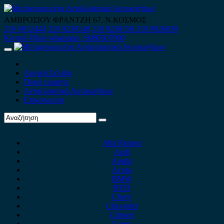
Skip
to
ΑΜΒΡΟΣΙΟΥ ΦΡΑΝΤΖΗ 67, Ν.ΚΟΣΜΟΣ
content
210 9012444
210 9239148
210 9238158
210 9026839
Κινητό-Viber-whatsapp : 6980507900
Primary
Menu
Αρχική Σελίδα
Ποιοί είμαστε
Ανταλλακτικά Αυτοκινήτων
Επικοινωνία
Alfa Romeo
Audi
Austin
Acura
BMW
BYD
Chery
Chevrolet
Citroen
Cupra