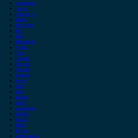
Leapmotor
Lexus
Lynk & co
Mazda
Mercedes
MG
Mini
Mitsubishi
Nissan
Opel
Omoda
Peugeot
Porsche
Renault
Rover
Saab
Seat
Skoda
Smart
ssangyong
Subaru
Suzuki
Tesla
Toyota
Volkswagen