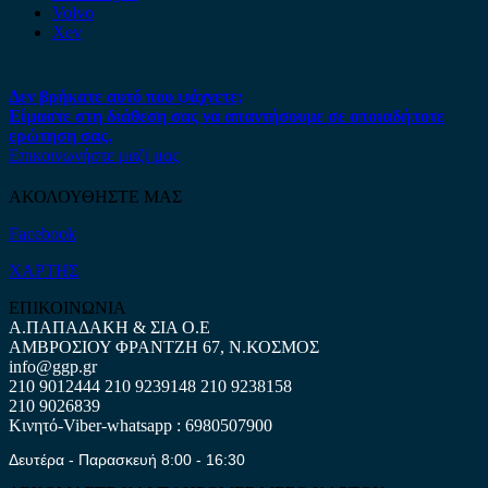
Volvo
Xev
Δεν βρήκατε αυτό που ψάχνετε;
Είμαστε στη διάθεση σας να απαντήσουμε σε οποιαδήποτε
ερώτηση σας.
Επικοινωνήστε μαζί μας
ΑΚΟΛΟΥΘΗΣΤΕ ΜΑΣ
Facebook
ΧΑΡΤΗΣ
ΕΠΙΚΟΙΝΩΝΙΑ
Α.ΠΑΠΑΔΑΚΗ & ΣΙΑ Ο.Ε
ΑΜΒΡΟΣΙΟΥ ΦΡΑΝΤΖΗ 67, Ν.ΚΟΣΜΟΣ
info@ggp.gr
210 9012444
210 9239148
210 9238158
210 9026839
Κινητό-Viber-whatsapp : 6980507900
Δευτέρα - Παρασκευή 8:00 - 16:30