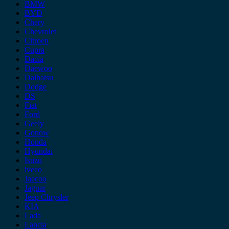
BMW
BYD
Chery
Chevrolet
Citroen
Cupra
Dacia
Daewoo
Daihatsu
Dodge
DS
Fiat
Ford
Geely
Gonow
Honda
Hyundai
Isuzu
iveco
Jaecoo
Jaguar
Jeep Chrysler
KIA
Lada
Lancia