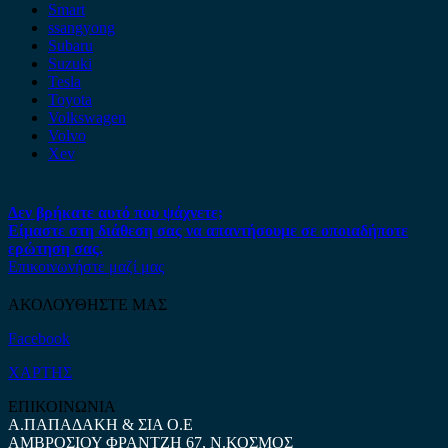
Smart
ssangyong
Subaru
Suzuki
Tesla
Toyota
Volkswagen
Volvo
Xev
Δεν βρήκατε αυτό που ψάχνετε;
Είμαστε στη διάθεση σας να απαντήσουμε σε οποιαδήποτε
ερώτηση σας.
Επικοινωνήστε μαζί μας
ΑΚΟΛΟΥΘΗΣΤΕ ΜΑΣ
Facebook
ΧΑΡΤΗΣ
ΕΠΙΚΟΙΝΩΝΙΑ
Α.ΠΑΠΑΔΑΚΗ & ΣΙΑ Ο.Ε
ΑΜΒΡΟΣΙΟΥ ΦΡΑΝΤΖΗ 67, Ν.ΚΟΣΜΟΣ