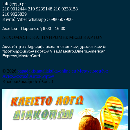
info@ggp.gr
210 9012444
210 9239148
210 9238158
210 9026839
Κινητό-Viber-whatsapp : 6980507900
Δευτέρα - Παρασκευή 8:00 - 16:30
ΔΕΧΟΜΑΣΤΕ ΚΑΙ ΠΛΗΡΩΜΕΣ ΜΕΣΩ ΚΑΡΤΩΝ
Δυνατότητα πληρωμής μέσω πιστωτικών, χρεωστικών &
προπληρωμένων καρτών Visa,Maestro,Diners,American
Express,MasterCard.
© 2026
papadakis.antallaktika-online.eu
Μεταχειρισμένα
Ανταλλακτικά Αυτοκινήτων
Καλό καλοκαίρι σε όλους!!