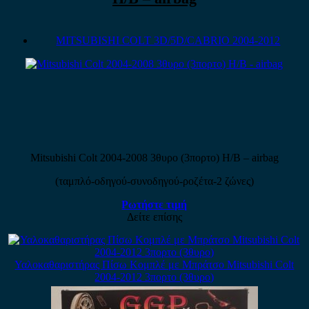
MITSUBISHI COLT 3D/5D/CABRIO 2004-2012
Mitsubishi Colt 2004-2008 3θυρο (3πορτο) H/B – airbag
(ταμπλό-οδηγού-συνοδηγού-ροζέτα-2 ζώνες)
Ρωτήστε τιμή
Δείτε επίσης
Υαλοκαθαριστήρας Πίσω Κομπλέ με Μπράτσο Mitsubishi Colt
2004-2012 3πορτο (3θυρο)