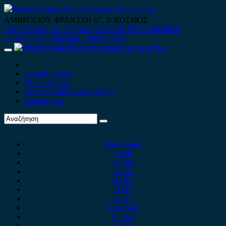
Skip
to
ΑΜΒΡΟΣΙΟΥ ΦΡΑΝΤΖΗ 67, Ν.ΚΟΣΜΟΣ
content
210 9012444
210 9239148
210 9238158
210 9026839
Κινητό-Viber-whatsapp : 6980507900
Primary
Menu
Αρχική Σελίδα
Ποιοί είμαστε
Ανταλλακτικά Αυτοκινήτων
Επικοινωνία
Alfa Romeo
Audi
Austin
Acura
BMW
BYD
Chery
Chevrolet
Citroen
Cupra