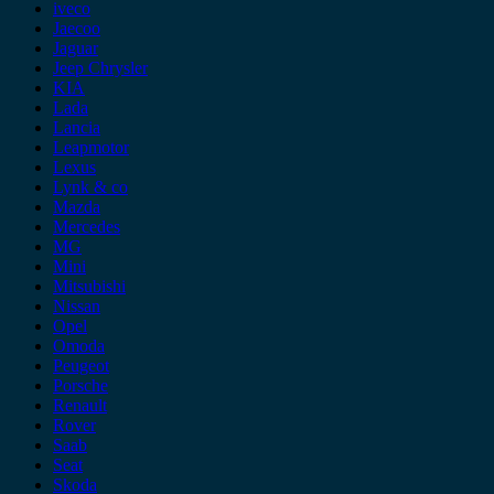
iveco
Jaecoo
Jaguar
Jeep Chrysler
KIA
Lada
Lancia
Leapmotor
Lexus
Lynk & co
Mazda
Mercedes
MG
Mini
Mitsubishi
Nissan
Opel
Omoda
Peugeot
Porsche
Renault
Rover
Saab
Seat
Skoda