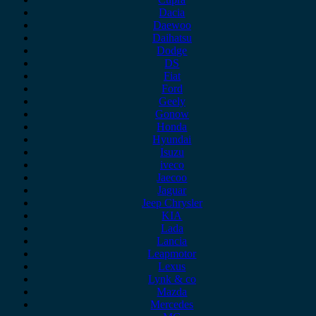
Dacia
Daewoo
Daihatsu
Dodge
DS
Fiat
Ford
Geely
Gonow
Honda
Hyundai
Isuzu
iveco
Jaecoo
Jaguar
Jeep Chrysler
KIA
Lada
Lancia
Leapmotor
Lexus
Lynk & co
Mazda
Mercedes