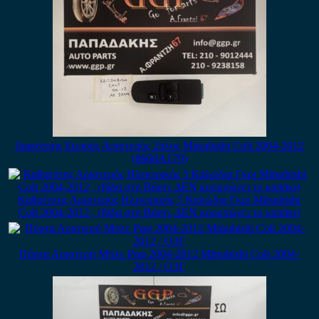
Διακόπτης Εμπρός Αριστερός 2πλος Mitsubishi Colt 2004-2012
(8608A179)
Καθρέπτης Αριστερός Ηλεκτρικός 5 Καλώδια Γκρι Mitsubishi
Colt 2004-2012 , (βίδα στη Βάση, ΔΕΝ κουμπώνει το καπάκι)
Πόρτα Αριστερή Μπλε Ραφ 2004-2012 Mitsubishi Colt 2004-
2012 / Ο3Γ