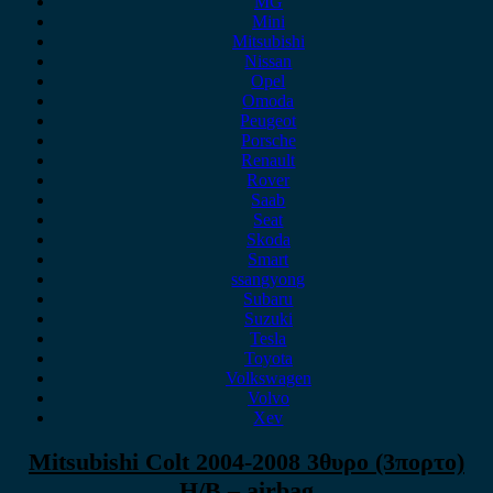
MG
Mini
Mitsubishi
Nissan
Opel
Omoda
Peugeot
Porsche
Renault
Rover
Saab
Seat
Skoda
Smart
ssangyong
Subaru
Suzuki
Tesla
Toyota
Volkswagen
Volvo
Xev
Mitsubishi Colt 2004-2008 3θυρο (3πορτο)
H/B – airbag