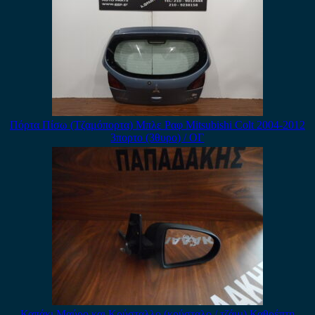
Πόρτα Πίσω (Τζαμόπορτα) Μπλε Ραφ Mitsubishi Colt 2004-2012
3πορτο (3θυρο) / ΟΓ
Καπάκι Μαύρο και Κρύσταλλο (κρύσταλο / τζάμι) Καθρέπτη