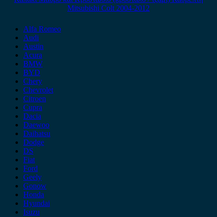
Mitsubishi Colt 2004-2012
Alfa Romeo
Audi
Austin
Acura
BMW
BYD
Chery
Chevrolet
Citroen
Cupra
Dacia
Daewoo
Daihatsu
Dodge
DS
Fiat
Ford
Geely
Gonow
Honda
Hyundai
Isuzu