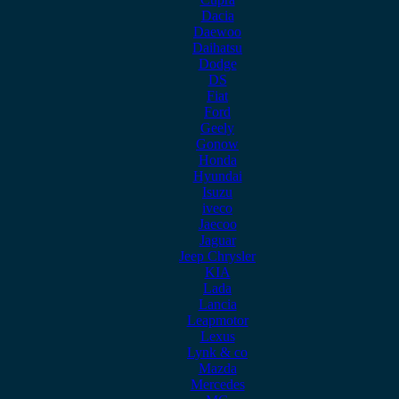
Dacia
Daewoo
Daihatsu
Dodge
DS
Fiat
Ford
Geely
Gonow
Honda
Hyundai
Isuzu
iveco
Jaecoo
Jaguar
Jeep Chrysler
KIA
Lada
Lancia
Leapmotor
Lexus
Lynk & co
Mazda
Mercedes