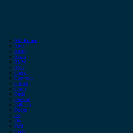
Alfa Romeo
Audi
Austin
Acura
BMW
BYD
Chery
Chevrolet
Citroen
Cupra
Dacia
Daewoo
Daihatsu
Dodge
DS
Fiat
Ford
Geely