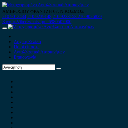
Skip
to
ΑΜΒΡΟΣΙΟΥ ΦΡΑΝΤΖΗ 67, Ν.ΚΟΣΜΟΣ
content
210 9012444
210 9239148
210 9238158
210 9026839
Κινητό-Viber-whatsapp : 6980507900
Primary
Menu
Αρχική Σελίδα
Ποιοί είμαστε
Ανταλλακτικά Αυτοκινήτων
Επικοινωνία