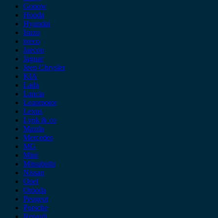
Gonow
Honda
Hyundai
Isuzu
iveco
Jaecoo
Jaguar
Jeep Chrysler
KIA
Lada
Lancia
Leapmotor
Lexus
Lynk & co
Mazda
Mercedes
MG
Mini
Mitsubishi
Nissan
Opel
Omoda
Peugeot
Porsche
Renault