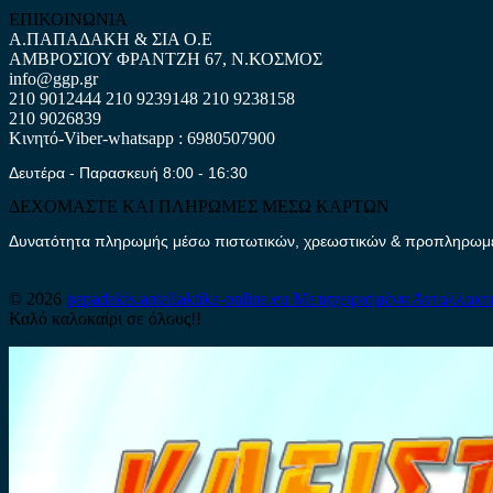
ΕΠΙΚΟΙΝΩΝΙΑ
Α.ΠΑΠΑΔΑΚΗ & ΣΙΑ Ο.Ε
ΑΜΒΡΟΣΙΟΥ ΦΡΑΝΤΖΗ 67, Ν.ΚΟΣΜΟΣ
info@ggp.gr
210 9012444
210 9239148
210 9238158
210 9026839
Κινητό-Viber-whatsapp : 6980507900
Δευτέρα - Παρασκευή 8:00 - 16:30
ΔΕΧΟΜΑΣΤΕ ΚΑΙ ΠΛΗΡΩΜΕΣ ΜΕΣΩ ΚΑΡΤΩΝ
Δυνατότητα πληρωμής μέσω πιστωτικών, χρεωστικών & προπληρωμέν
© 2026
papadakis.antallaktika-online.eu
Μεταχειρισμένα Ανταλλακτ
Καλό καλοκαίρι σε όλους!!