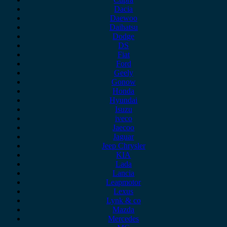
Dacia
Daewoo
Daihatsu
Dodge
DS
Fiat
Ford
Geely
Gonow
Honda
Hyundai
Isuzu
iveco
Jaecoo
Jaguar
Jeep Chrysler
KIA
Lada
Lancia
Leapmotor
Lexus
Lynk & co
Mazda
Mercedes