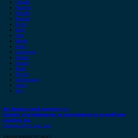
Omoda
Peugeot
Porsche
Renault
Rover
Saab
Seat
Skoda
Smart
ssangyong
Subaru
Suzuki
Tesla
Toyota
Volkswagen
Volvo
Xev
Δεν βρήκατε αυτό που ψάχνετε;
Είμαστε στη διάθεση σας να απαντήσουμε σε οποιαδήποτε
ερώτηση σας.
Επικοινωνήστε μαζί μας
ΑΚΟΛΟΥΘΗΣΤΕ ΜΑΣ