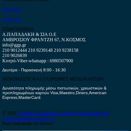
Facebook
ΧΑΡΤΗΣ
ΕΠΙΚΟΙΝΩΝΙΑ
Α.ΠΑΠΑΔΑΚΗ & ΣΙΑ Ο.Ε
ΑΜΒΡΟΣΙΟΥ ΦΡΑΝΤΖΗ 67, Ν.ΚΟΣΜΟΣ
info@ggp.gr
210 9012444
210 9239148
210 9238158
210 9026839
Κινητό-Viber-whatsapp : 6980507900
Δευτέρα - Παρασκευή 8:00 - 16:30
ΔΕΧΟΜΑΣΤΕ ΚΑΙ ΠΛΗΡΩΜΕΣ ΜΕΣΩ ΚΑΡΤΩΝ
Δυνατότητα πληρωμής μέσω πιστωτικών, χρεωστικών &
προπληρωμένων καρτών Visa,Maestro,Diners,American
Express,MasterCard.
© 2026
papadakis.antallaktika-online.eu
Μεταχειρισμένα
Ανταλλακτικά Αυτοκινήτων
Καλό καλοκαίρι σε όλους!!