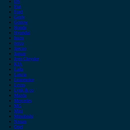
DS
Fiat
Ford
Geely
Gonow
Honda
Hyundai
Isuzu
iveco
Jaecoo
Jaguar
Jeep Chrysler
KIA
Lada
Lancia
Leapmotor
Lexus
Lynk & co
Mazda
Mercedes
MG
Mini
Mitsubishi
Nissan
Opel