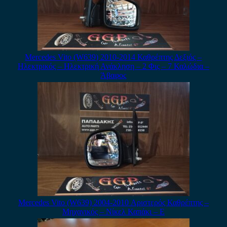
Mercedes Vito (W639) 2010-2014 Καθρέπτης Δεξιός –
Ηλεκτρικός – Ηλεκτρική Ανάκληση – 2 Φις – 7 Καλώδια –
Άβαφος
Mercedes Vito (W639) 2004-2010 Αριστερός Καθρέπτης –
Μηχανικός – Νίκελ Καπάκι – E