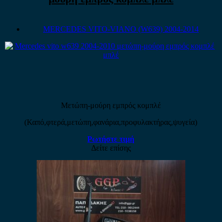
MERCEDES VITO-VIANO (W639) 2004-2014
Μετώπη-μούρη εμπρός κομπλέ
(Καπό,φτερά,μετώπη,φανάρια,προφυλακτήρας,ψυγεία)
Ρωτήστε τιμή
Δείτε επίσης