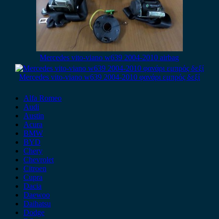
Mercedes vito-viano w639 2004-2010 airbag
Mercedes vito-viano w639 2004-2010 φανάρι εμπρός δεξί
Alfa Romeo
Audi
Austin
Acura
BMW
BYD
Chery
Chevrolet
Citroen
Cupra
Dacia
Daewoo
Daihatsu
Dodge