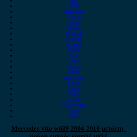
MG
Mini
Mitsubishi
Nissan
Opel
Omoda
Peugeot
Porsche
Renault
Rover
Saab
Seat
Skoda
Smart
ssangyong
Subaru
Suzuki
Tesla
Toyota
Volkswagen
Volvo
Xev
Mercedes vito w639 2004-2010 μετώπη-
μούρη εμπρός κομπλέ μπλέ