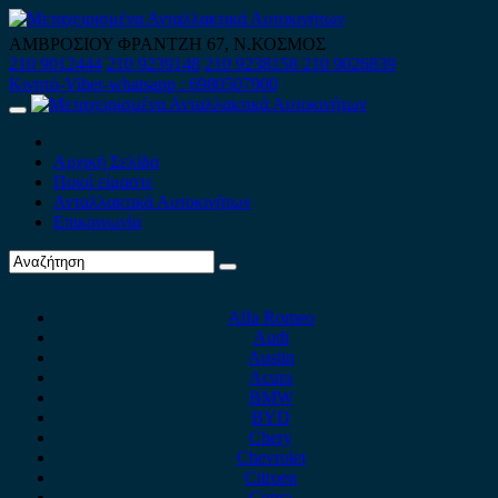
Skip
to
ΑΜΒΡΟΣΙΟΥ ΦΡΑΝΤΖΗ 67, Ν.ΚΟΣΜΟΣ
content
210 9012444
210 9239148
210 9238158
210 9026839
Κινητό-Viber-whatsapp : 6980507900
Primary
Menu
Αρχική Σελίδα
Ποιοί είμαστε
Ανταλλακτικά Αυτοκινήτων
Επικοινωνία
Alfa Romeo
Audi
Austin
Acura
BMW
BYD
Chery
Chevrolet
Citroen
Cupra