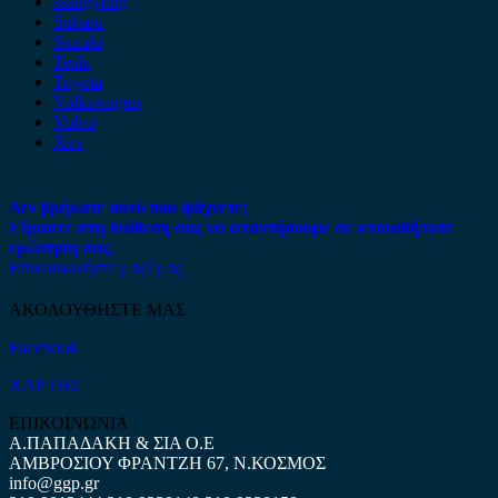
ssangyong
Subaru
Suzuki
Tesla
Toyota
Volkswagen
Volvo
Xev
Δεν βρήκατε αυτό που ψάχνετε;
Είμαστε στη διάθεση σας να απαντήσουμε σε οποιαδήποτε
ερώτηση σας.
Επικοινωνήστε μαζί μας
ΑΚΟΛΟΥΘΗΣΤΕ ΜΑΣ
Facebook
ΧΑΡΤΗΣ
ΕΠΙΚΟΙΝΩΝΙΑ
Α.ΠΑΠΑΔΑΚΗ & ΣΙΑ Ο.Ε
ΑΜΒΡΟΣΙΟΥ ΦΡΑΝΤΖΗ 67, Ν.ΚΟΣΜΟΣ
info@ggp.gr