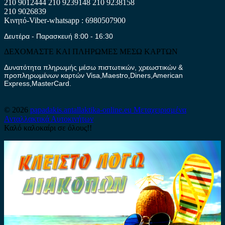
210 9012444
210 9239148
210 9238158
210 9026839
Κινητό-Viber-whatsapp : 6980507900
Δευτέρα - Παρασκευή 8:00 - 16:30
ΔΕΧΟΜΑΣΤΕ ΚΑΙ ΠΛΗΡΩΜΕΣ ΜΕΣΩ ΚΑΡΤΩΝ
Δυνατότητα πληρωμής μέσω πιστωτικών, χρεωστικών &
προπληρωμένων καρτών Visa,Maestro,Diners,American
Express,MasterCard.
© 2026
papadakis.antallaktika-online.eu
Μεταχειρισμένα
Ανταλλακτικά Αυτοκινήτων
Καλό καλοκαίρι σε όλους!!