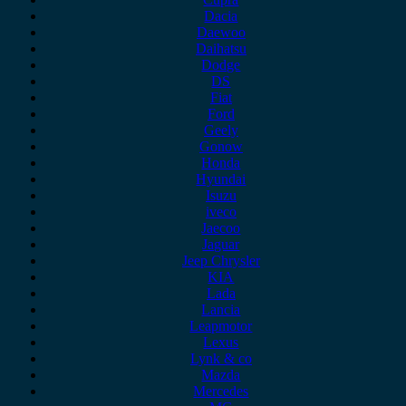
Dacia
Daewoo
Daihatsu
Dodge
DS
Fiat
Ford
Geely
Gonow
Honda
Hyundai
Isuzu
iveco
Jaecoo
Jaguar
Jeep Chrysler
KIA
Lada
Lancia
Leapmotor
Lexus
Lynk & co
Mazda
Mercedes