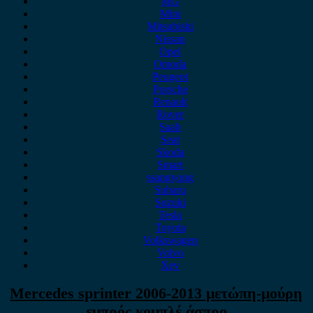
MG
Mini
Mitsubishi
Nissan
Opel
Omoda
Peugeot
Porsche
Renault
Rover
Saab
Seat
Skoda
Smart
ssangyong
Subaru
Suzuki
Tesla
Toyota
Volkswagen
Volvo
Xev
Mercedes sprinter 2006-2013 μετώπη-μούρη
εμπρός κομπλέ άσπρο