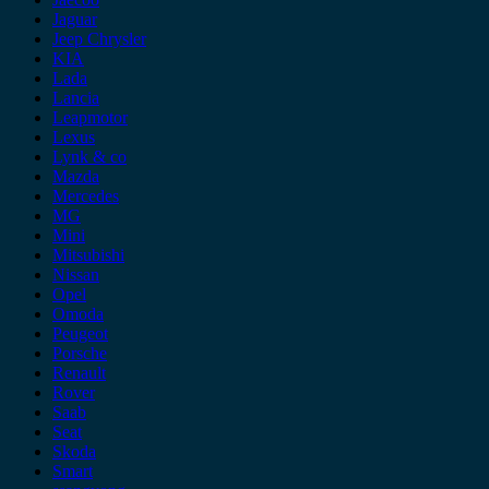
Jaguar
Jeep Chrysler
KIA
Lada
Lancia
Leapmotor
Lexus
Lynk & co
Mazda
Mercedes
MG
Mini
Mitsubishi
Nissan
Opel
Omoda
Peugeot
Porsche
Renault
Rover
Saab
Seat
Skoda
Smart