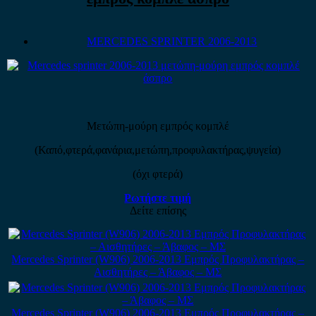
MERCEDES SPRINTER 2006-2013
Μετώπη-μούρη εμπρός κομπλέ
(Καπό,φτερά,φανάρια,μετώπη,προφυλακτήρας,ψυγεία)
(όχι φτερά)
Ρωτήστε τιμή
Δείτε επίσης
Mercedes Sprinter (W906) 2006-2013 Εμπρός Προφυλακτήρας –
Αισθητήρες – Άβαφος – ΜΣ
Mercedes Sprinter (W906) 2006-2013 Εμπρός Προφυλακτήρας –