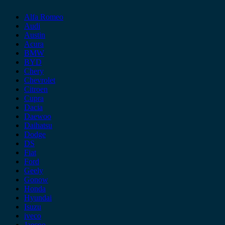
Alfa Romeo
Audi
Austin
Acura
BMW
BYD
Chery
Chevrolet
Citroen
Cupra
Dacia
Daewoo
Daihatsu
Dodge
DS
Fiat
Ford
Geely
Gonow
Honda
Hyundai
Isuzu
iveco
Jaecoo