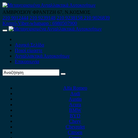
Skip
to
ΑΜΒΡΟΣΙΟΥ ΦΡΑΝΤΖΗ 67, Ν.ΚΟΣΜΟΣ
content
210 9012444
210 9239148
210 9238158
210 9026839
Κινητό-Viber-whatsapp : 6980507900
Primary
Menu
Αρχική Σελίδα
Ποιοί είμαστε
Ανταλλακτικά Αυτοκινήτων
Επικοινωνία
Alfa Romeo
Audi
Austin
Acura
BMW
BYD
Chery
Chevrolet
Citroen
Cupra