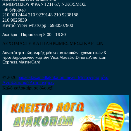
ΑΜΒΡΟΣΙΟΥ ΦΡΑΝΤΖΗ 67, Ν.ΚΟΣΜΟΣ
info@ggp.gr
210 9012444
210 9239148
210 9238158
210 9026839
Κινητό-Viber-whatsapp : 6980507900
Δευτέρα - Παρασκευή 8:00 - 16:30
ΔΕΧΟΜΑΣΤΕ ΚΑΙ ΠΛΗΡΩΜΕΣ ΜΕΣΩ ΚΑΡΤΩΝ
Δυνατότητα πληρωμής μέσω πιστωτικών, χρεωστικών &
προπληρωμένων καρτών Visa,Maestro,Diners,American
Express,MasterCard.
© 2026
papadakis.antallaktika-online.eu
Μεταχειρισμένα
Ανταλλακτικά Αυτοκινήτων
Καλό καλοκαίρι σε όλους!!