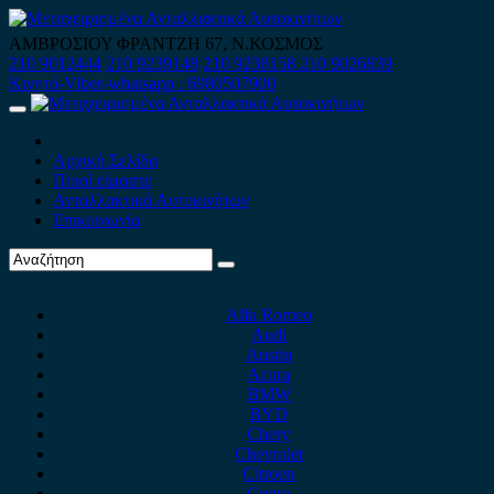
Skip
to
ΑΜΒΡΟΣΙΟΥ ΦΡΑΝΤΖΗ 67, Ν.ΚΟΣΜΟΣ
content
210 9012444
210 9239148
210 9238158
210 9026839
Κινητό-Viber-whatsapp : 6980507900
Primary
Menu
Αρχική Σελίδα
Ποιοί είμαστε
Ανταλλακτικά Αυτοκινήτων
Επικοινωνία
Alfa Romeo
Audi
Austin
Acura
BMW
BYD
Chery
Chevrolet
Citroen
Cupra