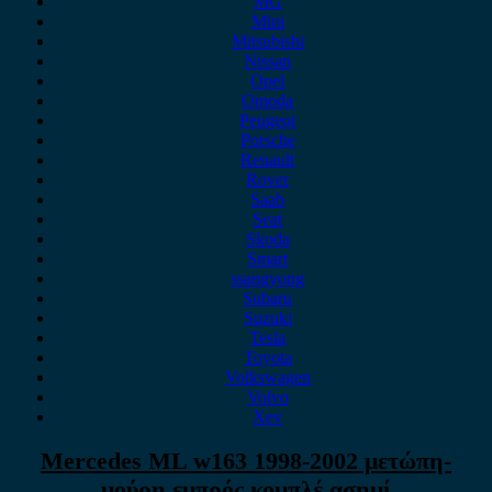
MG
Mini
Mitsubishi
Nissan
Opel
Omoda
Peugeot
Porsche
Renault
Rover
Saab
Seat
Skoda
Smart
ssangyong
Subaru
Suzuki
Tesla
Toyota
Volkswagen
Volvo
Xev
Mercedes ML w163 1998-2002 μετώπη-
μούρη εμπρός κομπλέ ασημί