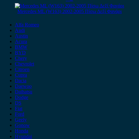
Mercedes ML (W163) 2002-2005 Πίσω Δεξί Φανάρι
Alfa Romeo
Audi
Austin
Acura
BMW
BYD
Chery
Chevrolet
Citroen
Cupra
Dacia
Daewoo
Daihatsu
Dodge
DS
Fiat
Ford
Geely
Gonow
Honda
Hyundai