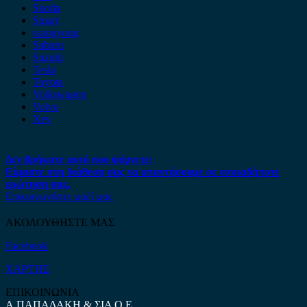
Skoda
Smart
ssangyong
Subaru
Suzuki
Tesla
Toyota
Volkswagen
Volvo
Xev
Δεν βρήκατε αυτό που ψάχνετε;
Είμαστε στη διάθεση σας να απαντήσουμε σε οποιαδήποτε
ερώτηση σας.
Επικοινωνήστε μαζί μας
ΑΚΟΛΟΥΘΗΣΤΕ ΜΑΣ
Facebook
ΧΑΡΤΗΣ
ΕΠΙΚΟΙΝΩΝΙΑ
Α.ΠΑΠΑΔΑΚΗ & ΣΙΑ Ο.Ε