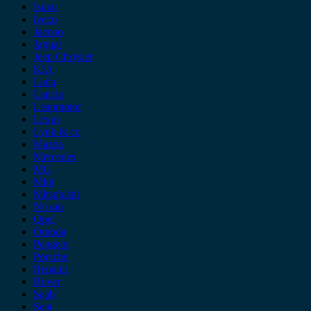
Isuzu
iveco
Jaecoo
Jaguar
Jeep Chrysler
KIA
Lada
Lancia
Leapmotor
Lexus
Lynk & co
Mazda
Mercedes
MG
Mini
Mitsubishi
Nissan
Opel
Omoda
Peugeot
Porsche
Renault
Rover
Saab
Seat