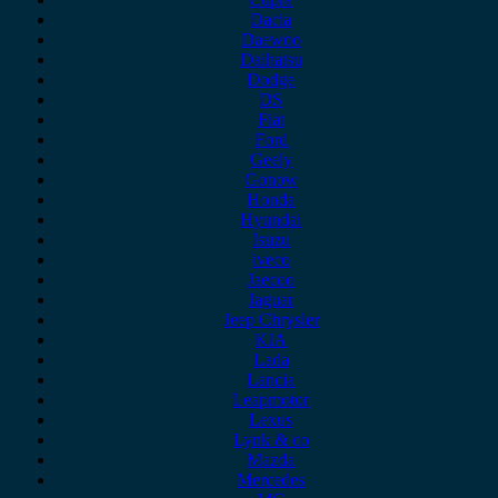
Dacia
Daewoo
Daihatsu
Dodge
DS
Fiat
Ford
Geely
Gonow
Honda
Hyundai
Isuzu
iveco
Jaecoo
Jaguar
Jeep Chrysler
KIA
Lada
Lancia
Leapmotor
Lexus
Lynk & co
Mazda
Mercedes