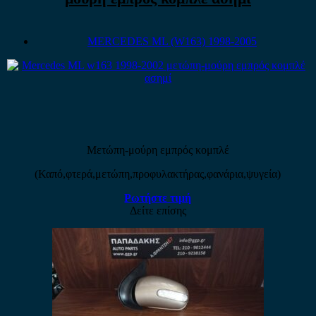
MERCEDES ML (W163) 1998-2005
Μετώπη-μούρη εμπρός κομπλέ
(Καπό,φτερά,μετώπη,προφυλακτήρας,φανάρια,ψυγεία)
Ρωτήστε τιμή
Δείτε επίσης