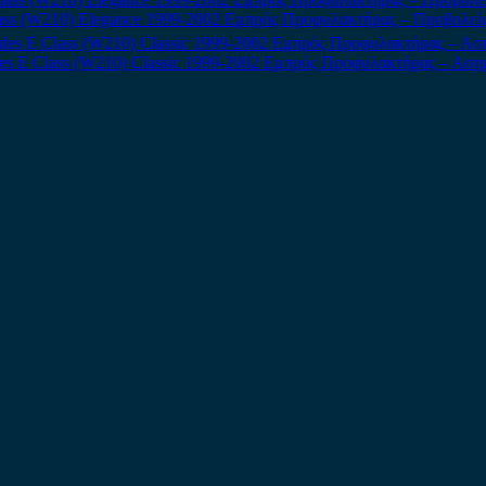
ass (W210) Elegance 1999-2002 Εμπρός Προφυλακτήρας – Προβολεί
es E Class (W210) Classic 1999-2002 Εμπρός Προφυλακτήρας – Αση