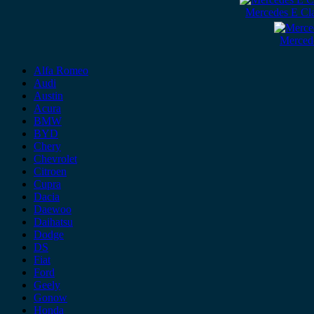
Mercedes E Cl
Merced
Alfa Romeo
Audi
Austin
Acura
BMW
BYD
Chery
Chevrolet
Citroen
Cupra
Dacia
Daewoo
Daihatsu
Dodge
DS
Fiat
Ford
Geely
Gonow
Honda