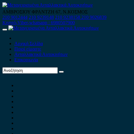
Skip
to
ΑΜΒΡΟΣΙΟΥ ΦΡΑΝΤΖΗ 67, Ν.ΚΟΣΜΟΣ
content
210 9012444
210 9239148
210 9238158
210 9026839
Κινητό-Viber-whatsapp : 6980507900
Primary
Menu
Αρχική Σελίδα
Ποιοί είμαστε
Ανταλλακτικά Αυτοκινήτων
Επικοινωνία