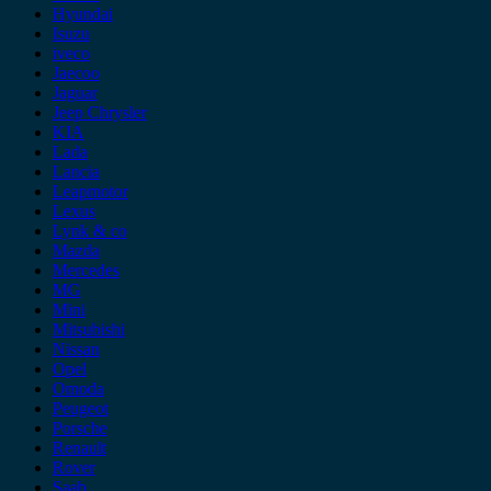
Hyundai
Isuzu
iveco
Jaecoo
Jaguar
Jeep Chrysler
KIA
Lada
Lancia
Leapmotor
Lexus
Lynk & co
Mazda
Mercedes
MG
Mini
Mitsubishi
Nissan
Opel
Omoda
Peugeot
Porsche
Renault
Rover
Saab