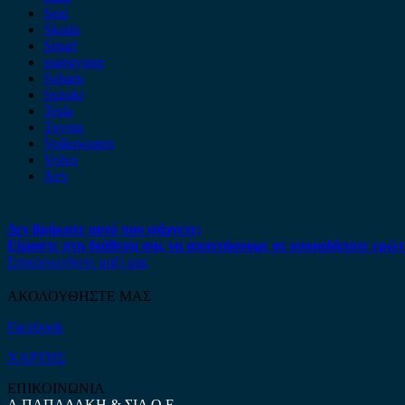
Seat
Skoda
Smart
ssangyong
Subaru
Suzuki
Tesla
Toyota
Volkswagen
Volvo
Xev
Δεν βρήκατε αυτό που ψάχνετε;
Είμαστε στη διάθεση σας να απαντήσουμε σε οποιαδήποτε ερώτ
Επικοινωνήστε μαζί μας
ΑΚΟΛΟΥΘΗΣΤΕ ΜΑΣ
Facebook
ΧΑΡΤΗΣ
ΕΠΙΚΟΙΝΩΝΙΑ
Α.ΠΑΠΑΔΑΚΗ & ΣΙΑ Ο.Ε