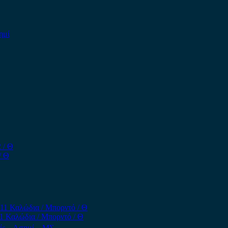
/ Θ
1 Καλώδια / Μπορντό / Θ