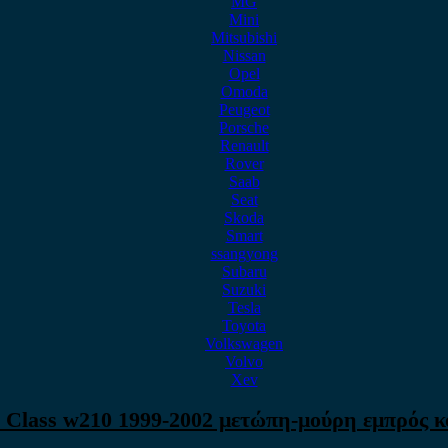
MG
Mini
Mitsubishi
Nissan
Opel
Omoda
Peugeot
Porsche
Renault
Rover
Saab
Seat
Skoda
Smart
ssangyong
Subaru
Suzuki
Tesla
Toyota
Volkswagen
Volvo
Xev
 Class w210 1999-2002 μετώπη-μούρη εμπρός κ