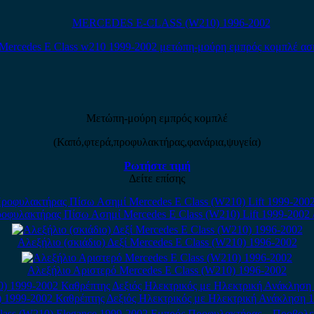
MERCEDES E-CLASS (W210) 1996-2002
Μετώπη-μούρη εμπρός κομπλέ
(Καπό,φτερά,προφυλακτήρας,φανάρια,ψυγεία)
Ρωτήστε τιμή
Δείτε επίσης
οφυλακτήρας Πίσω Ασημί Mercedes E Class (W210) Lift 1999-2002 
Αλεξήλιο (σκιάδιο) Δεξί Mercedes E Class (W210) 1996-2002
Αλεξήλιο Αριστερό Mercedes E Class (W210) 1996-2002
) 1999-2002 Καθρέπτης Δεξιός Ηλεκτρικός με Ηλεκτρική Ανάκληση 1