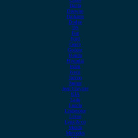
Dacia
Daewoo
Daihatsu
Dodge
DS
Fiat
Ford
Geely
Gonow
Honda
Hyundai
Isuzu
iveco
Jaecoo
Jaguar
Jeep Chrysler
KIA
Lada
Lancia
Leapmotor
Lexus
Lynk & co
Mazda
Mercedes