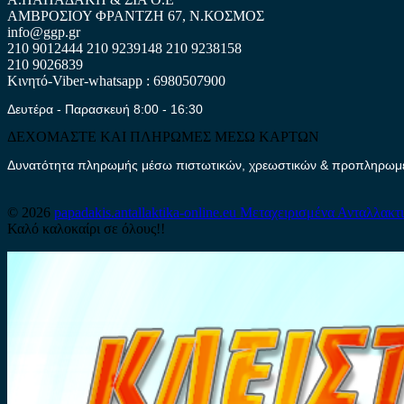
ΑΜΒΡΟΣΙΟΥ ΦΡΑΝΤΖΗ 67, Ν.ΚΟΣΜΟΣ
info@ggp.gr
210 9012444
210 9239148
210 9238158
210 9026839
Κινητό-Viber-whatsapp : 6980507900
Δευτέρα - Παρασκευή 8:00 - 16:30
ΔΕΧΟΜΑΣΤΕ ΚΑΙ ΠΛΗΡΩΜΕΣ ΜΕΣΩ ΚΑΡΤΩΝ
Δυνατότητα πληρωμής μέσω πιστωτικών, χρεωστικών & προπληρωμέν
© 2026
papadakis.antallaktika-online.eu
Μεταχειρισμένα Ανταλλακτ
Καλό καλοκαίρι σε όλους!!