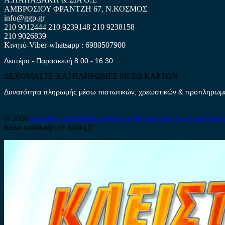
ΑΜΒΡΟΣΙΟΥ ΦΡΑΝΤΖΗ 67, Ν.ΚΟΣΜΟΣ
info@ggp.gr
210 9012444
210 9239148
210 9238158
210 9026839
Κινητό-Viber-whatsapp : 6980507900
Δευτέρα - Παρασκευή 8:00 - 16:30
ΔΕΧΟΜΑΣΤΕ ΚΑΙ ΠΛΗΡΩΜΕΣ ΜΕΣΩ ΚΑΡΤΩΝ
Δυνατότητα πληρωμής μέσω πιστωτικών, χρεωστικών & προπληρωμέν
© 2026
papadakis.antallaktika-online.eu
Μεταχειρισμένα Ανταλλακτ
Καλό καλοκαίρι σε όλους!!