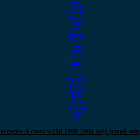
MG
Mini
Mitsubishi
Nissan
Opel
Omoda
Peugeot
Porsche
Renault
Rover
Saab
Seat
Skoda
Smart
ssangyong
Subaru
Suzuki
Tesla
Toyota
Volkswagen
Volvo
Xev
ercedes A class w168 1998-2004 δεξί φτερό αση