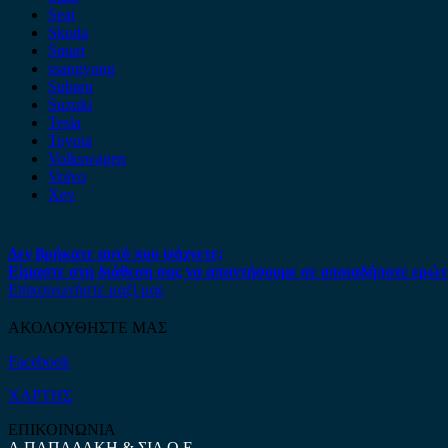
Seat
Skoda
Smart
ssangyong
Subaru
Suzuki
Tesla
Toyota
Volkswagen
Volvo
Xev
Δεν βρήκατε αυτό που ψάχνετε;
Είμαστε στη διάθεση σας να απαντήσουμε σε οποιαδήποτε ερώτ
Επικοινωνήστε μαζί μας
ΑΚΟΛΟΥΘΗΣΤΕ ΜΑΣ
Facebook
ΧΑΡΤΗΣ
ΕΠΙΚΟΙΝΩΝΙΑ
Α.ΠΑΠΑΔΑΚΗ & ΣΙΑ Ο.Ε