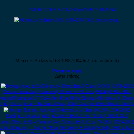
MERCEDES A-CLASS (W168) 1998-2004
Mercedes A class w168 1998-2004 δεξί φτερό (ασημί)
Ρωτήστε τιμή
Δείτε επίσης
Φανάρι πίσω Δεξί (Κόκκινο) Mercedes A Class (W168) 1998-2002
ερός Ηλεκτρικός 7 Καλώδια Φλας Μπλε Σκούρο Mercedes A Class 
Φανάρι Εμπρός Αριστερό Mercedes A Class (W168) 1998-2002
νάρι Πίσω Δεξί – Άσπρο Φλας Mercedes A Class (W168) 1998-2002 /