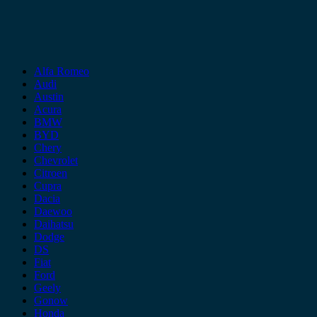
Alfa Romeo
Audi
Austin
Acura
BMW
BYD
Chery
Chevrolet
Citroen
Cupra
Dacia
Daewoo
Daihatsu
Dodge
DS
Fiat
Ford
Geely
Gonow
Honda