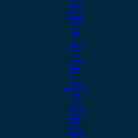
Dacia
Daewoo
Daihatsu
Dodge
DS
Fiat
Ford
Geely
Gonow
Honda
Hyundai
Isuzu
iveco
Jaecoo
Jaguar
Jeep Chrysler
KIA
Lada
Lancia
Leapmotor
Lexus
Lynk & co
Mazda
Mercedes