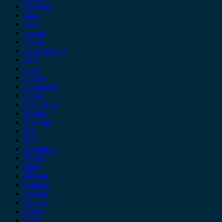
Hyundai
Isuzu
iveco
Jaecoo
Jaguar
Jeep Chrysler
KIA
Lada
Lancia
Leapmotor
Lexus
Lynk & co
Mazda
Mercedes
MG
Mini
Mitsubishi
Nissan
Opel
Omoda
Peugeot
Porsche
Renault
Rover
Saab