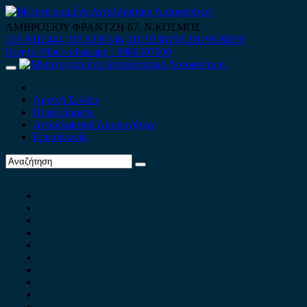
Skip
to
ΑΜΒΡΟΣΙΟΥ ΦΡΑΝΤΖΗ 67, Ν.ΚΟΣΜΟΣ
content
210 9012444
210 9239148
210 9238158
210 9026839
Κινητό-Viber-whatsapp : 6980507900
Primary
Menu
Αρχική Σελίδα
Ποιοί είμαστε
Ανταλλακτικά Αυτοκινήτων
Επικοινωνία