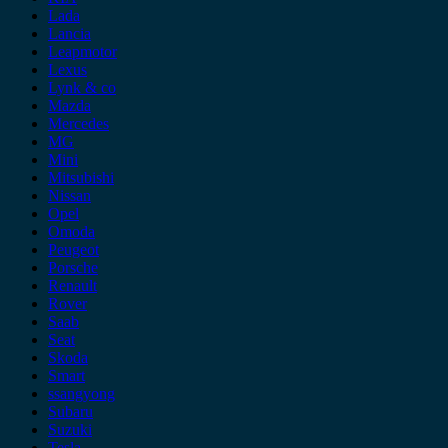
Lada
Lancia
Leapmotor
Lexus
Lynk & co
Mazda
Mercedes
MG
Mini
Mitsubishi
Nissan
Opel
Omoda
Peugeot
Porsche
Renault
Rover
Saab
Seat
Skoda
Smart
ssangyong
Subaru
Suzuki
Tesla