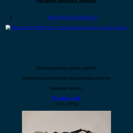
MAZDA RX8 2003-2012
Μετώπη-μούρη εμπρός κομπλέ
(Καπό,φτερά,προφυλακτήρας,φανάρια,ψυγεία)
(φανάρια xenon)
Ρωτήστε τιμή
Δείτε επίσης