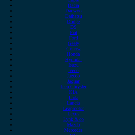
Dacia
Daewoo
Daihatsu
Dodge
DS
Fiat
Ford
Geely
Gonow
Honda
Hyundai
Isuzu
iveco
Jaecoo
Jaguar
Jeep Chrysler
KIA
Lada
Lancia
Leapmotor
Lexus
Lynk & co
Mazda
Mercedes