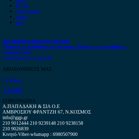
Toyota
Volkswagen
Volvo
Xev
Δεν βρήκατε αυτό που ψάχνετε;
Είμαστε στη διάθεση σας να απαντήσουμε σε οποιαδήποτε
ερώτηση σας.
Επικοινωνήστε μαζί μας
ΑΚΟΛΟΥΘΗΣΤΕ ΜΑΣ
Facebook
ΧΑΡΤΗΣ
ΕΠΙΚΟΙΝΩΝΙΑ
Α.ΠΑΠΑΔΑΚΗ & ΣΙΑ Ο.Ε
ΑΜΒΡΟΣΙΟΥ ΦΡΑΝΤΖΗ 67, Ν.ΚΟΣΜΟΣ
info@ggp.gr
210 9012444
210 9239148
210 9238158
210 9026839
Κινητό-Viber-whatsapp : 6980507900