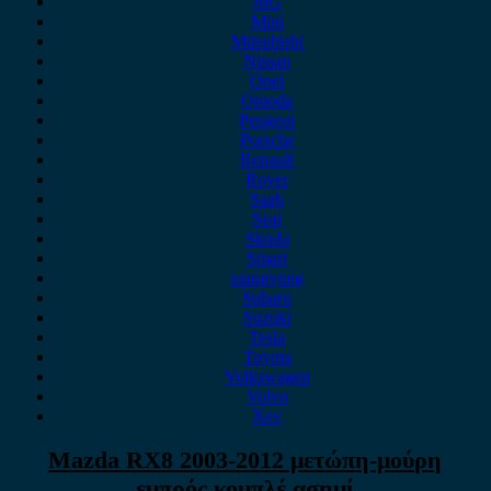
MG
Mini
Mitsubishi
Nissan
Opel
Omoda
Peugeot
Porsche
Renault
Rover
Saab
Seat
Skoda
Smart
ssangyong
Subaru
Suzuki
Tesla
Toyota
Volkswagen
Volvo
Xev
Mazda RX8 2003-2012 μετώπη-μούρη
εμπρός κομπλέ ασημί