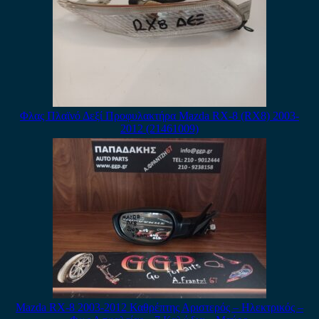
Φλας Πλαϊνό Δεξί Προφυλακτήρα Mazda RX-8 (RX8) 2003-
2012 (21461009)
Mazda RX-8 2003-2012 Καθρέπτης Αριστερός – Ηλεκτρικός –