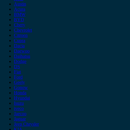
Austin
Acura
BMW
BYD
Chery
Chevrolet
Citroen
Cupra
Dacia
Daewoo
Daihatsu
Dodge
DS
Fiat
Ford
Geely
Gonow
Honda
Hyundai
Isuzu
iveco
Jaecoo
Jaguar
Jeep Chrysler
KIA