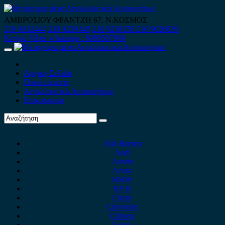
Skip
to
ΑΜΒΡΟΣΙΟΥ ΦΡΑΝΤΖΗ 67, Ν.ΚΟΣΜΟΣ
content
210 9012444
210 9239148
210 9238158
210 9026839
Κινητό-Viber-whatsapp : 6980507900
Primary
Menu
Αρχική Σελίδα
Ποιοί είμαστε
Ανταλλακτικά Αυτοκινήτων
Επικοινωνία
Alfa Romeo
Audi
Austin
Acura
BMW
BYD
Chery
Chevrolet
Citroen
Cupra