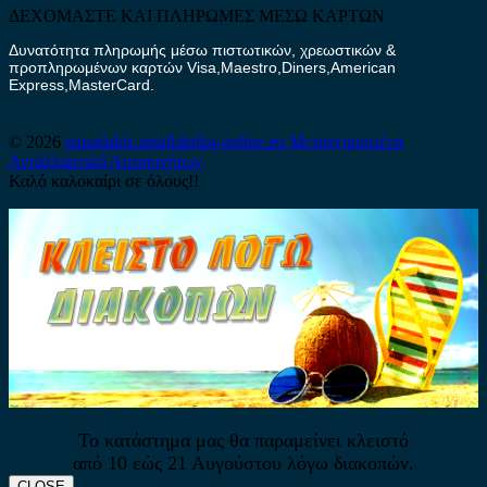
ΔΕΧΟΜΑΣΤΕ ΚΑΙ ΠΛΗΡΩΜΕΣ ΜΕΣΩ ΚΑΡΤΩΝ
Δυνατότητα πληρωμής μέσω πιστωτικών, χρεωστικών &
προπληρωμένων καρτών Visa,Maestro,Diners,American
Express,MasterCard.
© 2026
papadakis.antallaktika-online.eu
Μεταχειρισμένα
Ανταλλακτικά Αυτοκινήτων
Καλό καλοκαίρι σε όλους!!
Το κατάστημα μας θα παραμείνει κλειστό
από 10 εώς 21 Αυγούστου λόγω διακοπών.
CLOSE