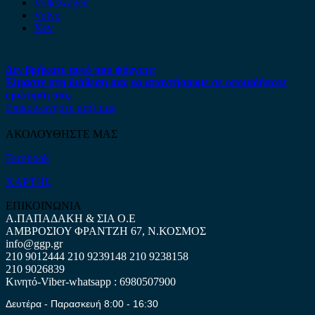
Volkswagen
Volvo
Xev
Δεν βρήκατε αυτό που ψάχνετε;
Είμαστε στη διάθεση σας να απαντήσουμε σε οποιαδήποτε
ερώτηση σας.
Επικοινωνήστε μαζί μας
ΑΚΟΛΟΥΘΗΣΤΕ ΜΑΣ
Facebook
ΧΑΡΤΗΣ
ΕΠΙΚΟΙΝΩΝΙΑ
Α.ΠΑΠΑΔΑΚΗ & ΣΙΑ Ο.Ε
ΑΜΒΡΟΣΙΟΥ ΦΡΑΝΤΖΗ 67, Ν.ΚΟΣΜΟΣ
info@ggp.gr
210 9012444
210 9239148
210 9238158
210 9026839
Κινητό-Viber-whatsapp : 6980507900
Δευτέρα - Παρασκευή 8:00 - 16:30