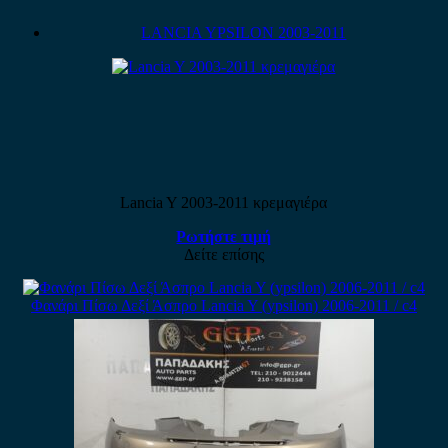
LANCIA YPSILON 2003-2011
Lancia Y 2003-2011 κρεμαγιέρα
Ρωτήστε τιμή
Δείτε επίσης
Φανάρι Πίσω Δεξί Άσπρο Lancia Y (ypsilon) 2006-2011 / c4