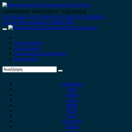
Skip
to
ΑΜΒΡΟΣΙΟΥ ΦΡΑΝΤΖΗ 67, Ν.ΚΟΣΜΟΣ
content
210 9012444
210 9239148
210 9238158
210 9026839
Κινητό-Viber-whatsapp : 6980507900
Primary
Menu
Αρχική Σελίδα
Ποιοί είμαστε
Ανταλλακτικά Αυτοκινήτων
Επικοινωνία
Alfa Romeo
Audi
Austin
Acura
BMW
BYD
Chery
Chevrolet
Citroen
Cupra