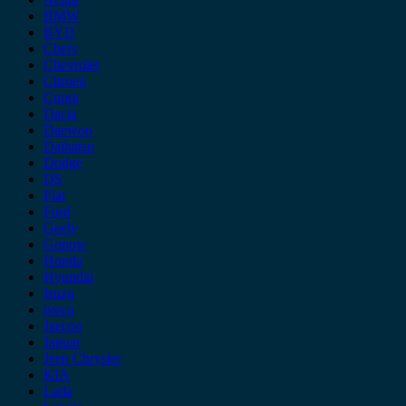
BMW
BYD
Chery
Chevrolet
Citroen
Cupra
Dacia
Daewoo
Daihatsu
Dodge
DS
Fiat
Ford
Geely
Gonow
Honda
Hyundai
Isuzu
iveco
Jaecoo
Jaguar
Jeep Chrysler
KIA
Lada