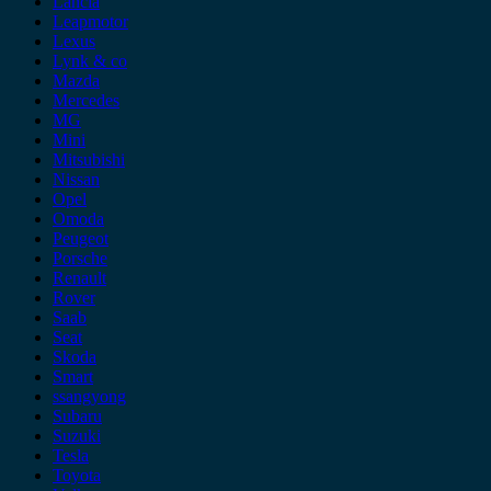
Lancia
Leapmotor
Lexus
Lynk & co
Mazda
Mercedes
MG
Mini
Mitsubishi
Nissan
Opel
Omoda
Peugeot
Porsche
Renault
Rover
Saab
Seat
Skoda
Smart
ssangyong
Subaru
Suzuki
Tesla
Toyota