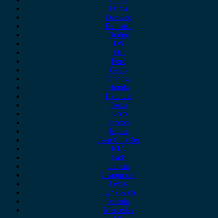
Dacia
Daewoo
Daihatsu
Dodge
DS
Fiat
Ford
Geely
Gonow
Honda
Hyundai
Isuzu
iveco
Jaecoo
Jaguar
Jeep Chrysler
KIA
Lada
Lancia
Leapmotor
Lexus
Lynk & co
Mazda
Mercedes