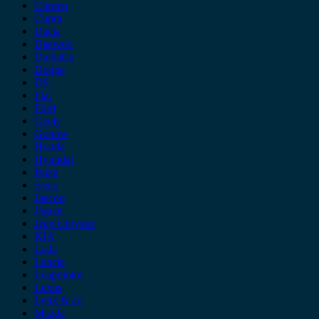
Citroen
Cupra
Dacia
Daewoo
Daihatsu
Dodge
DS
Fiat
Ford
Geely
Gonow
Honda
Hyundai
Isuzu
iveco
Jaecoo
Jaguar
Jeep Chrysler
KIA
Lada
Lancia
Leapmotor
Lexus
Lynk & co
Mazda