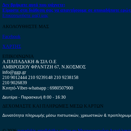
Δεν βρήκατε αυτό που ψάχνετε;
Είμαστε στη διάθεση σας να απαντήσουμε σε οποιαδήποτε ερώτ
Επικοινωνήστε μαζί μας
ΑΚΟΛΟΥΘΗΣΤΕ ΜΑΣ
Facebook
ΧΑΡΤΗΣ
ΕΠΙΚΟΙΝΩΝΙΑ
Α.ΠΑΠΑΔΑΚΗ & ΣΙΑ Ο.Ε
ΑΜΒΡΟΣΙΟΥ ΦΡΑΝΤΖΗ 67, Ν.ΚΟΣΜΟΣ
info@ggp.gr
210 9012444
210 9239148
210 9238158
210 9026839
Κινητό-Viber-whatsapp : 6980507900
Δευτέρα - Παρασκευή 8:00 - 16:30
ΔΕΧΟΜΑΣΤΕ ΚΑΙ ΠΛΗΡΩΜΕΣ ΜΕΣΩ ΚΑΡΤΩΝ
Δυνατότητα πληρωμής μέσω πιστωτικών, χρεωστικών & προπληρωμέν
© 2026
papadakis.antallaktika-online.eu
Μεταχειρισμένα Ανταλλακτ