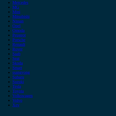
Mercedes
MG
Mini
Mitsubishi
Nissan
Opel
Omoda
Peugeot
Porsche
Renault
Rover
Saab
Seat
Skoda
Smart
ssangyong
Subaru
Suzuki
Tesla
Toyota
Volkswagen
Volvo
Xev