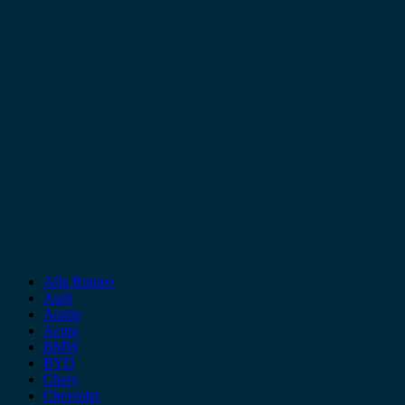
Alfa Romeo
Audi
Austin
Acura
BMW
BYD
Chery
Chevrolet