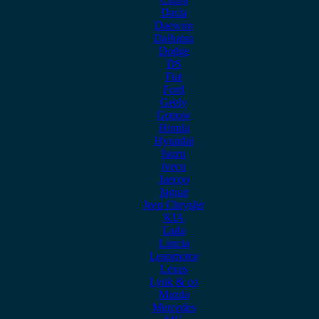
Dacia
Daewoo
Daihatsu
Dodge
DS
Fiat
Ford
Geely
Gonow
Honda
Hyundai
Isuzu
iveco
Jaecoo
Jaguar
Jeep Chrysler
KIA
Lada
Lancia
Leapmotor
Lexus
Lynk & co
Mazda
Mercedes