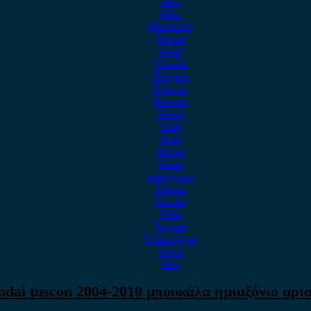
MG
Mini
Mitsubishi
Nissan
Opel
Omoda
Peugeot
Porsche
Renault
Rover
Saab
Seat
Skoda
Smart
ssangyong
Subaru
Suzuki
Tesla
Toyota
Volkswagen
Volvo
Xev
dai tuscon 2004-2010 μπουκάλα ημιαξόνιο αρι