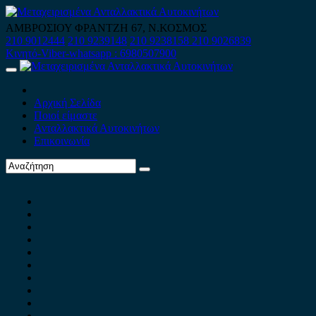
Skip
to
ΑΜΒΡΟΣΙΟΥ ΦΡΑΝΤΖΗ 67, Ν.ΚΟΣΜΟΣ
content
210 9012444
210 9239148
210 9238158
210 9026839
Κινητό-Viber-whatsapp : 6980507900
Primary
Menu
Αρχική Σελίδα
Ποιοί είμαστε
Ανταλλακτικά Αυτοκινήτων
Επικοινωνία