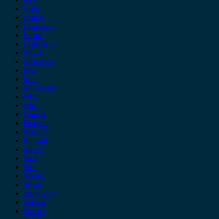
Lada
Lancia
Leapmotor
Lexus
Lynk & co
Mazda
Mercedes
MG
Mini
Mitsubishi
Nissan
Opel
Omoda
Peugeot
Porsche
Renault
Rover
Saab
Seat
Skoda
Smart
ssangyong
Subaru
Suzuki