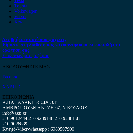
Tesla
Toyota
Volkswagen
Volvo
Xev
Δεν βρήκατε αυτό που ψάχνετε;
Είμαστε στη διάθεση σας να απαντήσουμε σε οποιαδήποτε
ερώτηση σας.
Επικοινωνήστε μαζί μας
ΑΚΟΛΟΥΘΗΣΤΕ ΜΑΣ
Facebook
ΧΑΡΤΗΣ
ΕΠΙΚΟΙΝΩΝΙΑ
Α.ΠΑΠΑΔΑΚΗ & ΣΙΑ Ο.Ε
ΑΜΒΡΟΣΙΟΥ ΦΡΑΝΤΖΗ 67, Ν.ΚΟΣΜΟΣ
info@ggp.gr
210 9012444
210 9239148
210 9238158
210 9026839
Κινητό-Viber-whatsapp : 6980507900