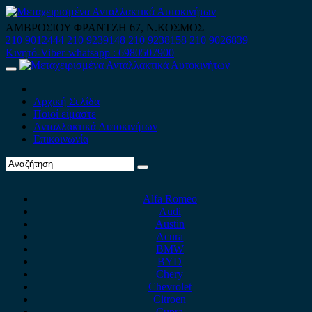
Skip
to
ΑΜΒΡΟΣΙΟΥ ΦΡΑΝΤΖΗ 67, Ν.ΚΟΣΜΟΣ
content
210 9012444
210 9239148
210 9238158
210 9026839
Κινητό-Viber-whatsapp : 6980507900
Primary
Menu
Αρχική Σελίδα
Ποιοί είμαστε
Ανταλλακτικά Αυτοκινήτων
Επικοινωνία
Alfa Romeo
Audi
Austin
Acura
BMW
BYD
Chery
Chevrolet
Citroen
Cupra