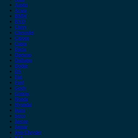
Austin
Acura
BMW
BYD
Chery
Chevrolet
Citroen
Cupra
Dacia
Daewoo
Daihatsu
Dodge
DS
Fiat
Ford
Geely
Gonow
Honda
Hyundai
Isuzu
iveco
Jaecoo
Jaguar
Jeep Chrysler
KIA