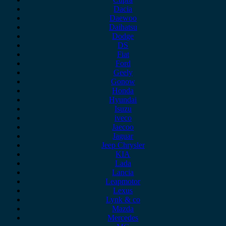
Dacia
Daewoo
Daihatsu
Dodge
DS
Fiat
Ford
Geely
Gonow
Honda
Hyundai
Isuzu
iveco
Jaecoo
Jaguar
Jeep Chrysler
KIA
Lada
Lancia
Leapmotor
Lexus
Lynk & co
Mazda
Mercedes