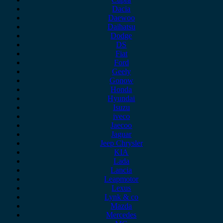
Dacia
Daewoo
Daihatsu
Dodge
DS
Fiat
Ford
Geely
Gonow
Honda
Hyundai
Isuzu
iveco
Jaecoo
Jaguar
Jeep Chrysler
KIA
Lada
Lancia
Leapmotor
Lexus
Lynk & co
Mazda
Mercedes