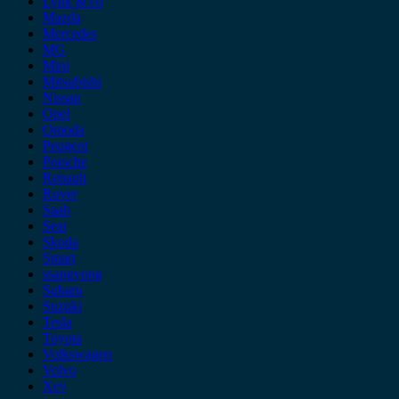
Lynk & co
Mazda
Mercedes
MG
Mini
Mitsubishi
Nissan
Opel
Omoda
Peugeot
Porsche
Renault
Rover
Saab
Seat
Skoda
Smart
ssangyong
Subaru
Suzuki
Tesla
Toyota
Volkswagen
Volvo
Xev