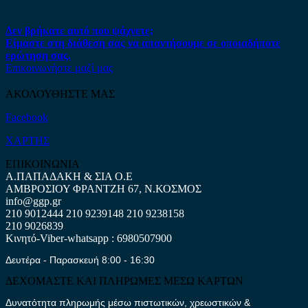
Δεν βρήκατε αυτό που ψάχνετε;
Είμαστε στη διάθεση σας να απαντήσουμε σε οποιαδήποτε
ερώτηση σας.
Επικοινωνήστε μαζί μας
ΑΚΟΛΟΥΘΗΣΤΕ ΜΑΣ
Facebook
ΧΑΡΤΗΣ
ΕΠΙΚΟΙΝΩΝΙΑ
Α.ΠΑΠΑΔΑΚΗ & ΣΙΑ Ο.Ε
ΑΜΒΡΟΣΙΟΥ ΦΡΑΝΤΖΗ 67, Ν.ΚΟΣΜΟΣ
info@ggp.gr
210 9012444
210 9239148
210 9238158
210 9026839
Κινητό-Viber-whatsapp : 6980507900
Δευτέρα - Παρασκευή 8:00 - 16:30
ΔΕΧΟΜΑΣΤΕ ΚΑΙ ΠΛΗΡΩΜΕΣ ΜΕΣΩ ΚΑΡΤΩΝ
Δυνατότητα πληρωμής μέσω πιστωτικών, χρεωστικών &