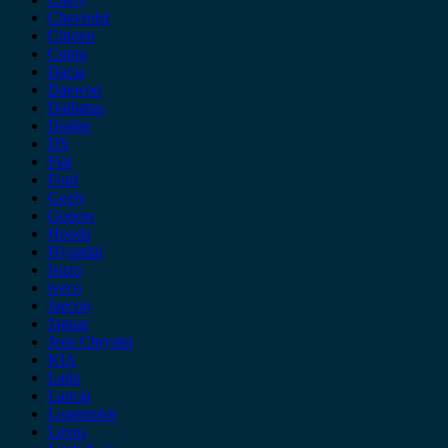
Chevrolet
Citroen
Cupra
Dacia
Daewoo
Daihatsu
Dodge
DS
Fiat
Ford
Geely
Gonow
Honda
Hyundai
Isuzu
iveco
Jaecoo
Jaguar
Jeep Chrysler
KIA
Lada
Lancia
Leapmotor
Lexus