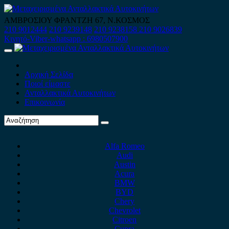
Skip
to
ΑΜΒΡΟΣΙΟΥ ΦΡΑΝΤΖΗ 67, Ν.ΚΟΣΜΟΣ
content
210 9012444
210 9239148
210 9238158
210 9026839
Κινητό-Viber-whatsapp : 6980507900
Primary
Menu
Αρχική Σελίδα
Ποιοί είμαστε
Ανταλλακτικά Αυτοκινήτων
Επικοινωνία
Alfa Romeo
Audi
Austin
Acura
BMW
BYD
Chery
Chevrolet
Citroen
Cupra