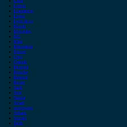
Lada
Lancia
Leapmotor
Lexus
Lynk & co
Mazda
Mercedes
MG
Mini
Mitsubishi
Nissan
Opel
Omoda
Peugeot
Porsche
Renault
Rover
Saab
Seat
Skoda
Smart
ssangyong
Subaru
Suzuki
Tesla