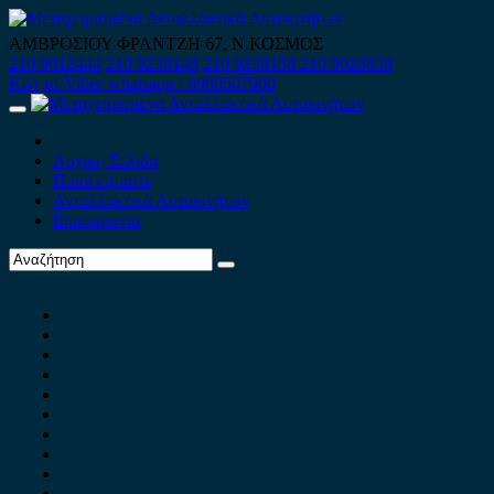
Skip
to
ΑΜΒΡΟΣΙΟΥ ΦΡΑΝΤΖΗ 67, Ν.ΚΟΣΜΟΣ
content
210 9012444
210 9239148
210 9238158
210 9026839
Κινητό-Viber-whatsapp : 6980507900
Primary
Menu
Αρχική Σελίδα
Ποιοί είμαστε
Ανταλλακτικά Αυτοκινήτων
Επικοινωνία