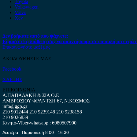
Toyota
Volkswagen
Volvo
Xev
Δεν βρήκατε αυτό που ψάχνετε;
Είμαστε στη διάθεση σας να απαντήσουμε σε οποιαδήποτε ερώτ
Επικοινωνήστε μαζί μας
ΑΚΟΛΟΥΘΗΣΤΕ ΜΑΣ
Facebook
ΧΑΡΤΗΣ
ΕΠΙΚΟΙΝΩΝΙΑ
Α.ΠΑΠΑΔΑΚΗ & ΣΙΑ Ο.Ε
ΑΜΒΡΟΣΙΟΥ ΦΡΑΝΤΖΗ 67, Ν.ΚΟΣΜΟΣ
info@ggp.gr
210 9012444
210 9239148
210 9238158
210 9026839
Κινητό-Viber-whatsapp : 6980507900
Δευτέρα - Παρασκευή 8:00 - 16:30