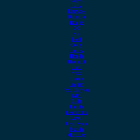
Dacia
Daewoo
Daihatsu
Dodge
DS
Fiat
Ford
Geely
Gonow
Honda
Hyundai
Isuzu
iveco
Jaecoo
Jaguar
Jeep Chrysler
KIA
Lada
Lancia
Leapmotor
Lexus
Lynk & co
Mazda
Mercedes