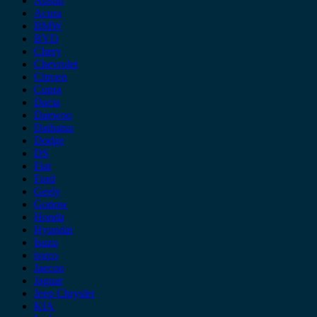
Austin
Acura
BMW
BYD
Chery
Chevrolet
Citroen
Cupra
Dacia
Daewoo
Daihatsu
Dodge
DS
Fiat
Ford
Geely
Gonow
Honda
Hyundai
Isuzu
iveco
Jaecoo
Jaguar
Jeep Chrysler
KIA