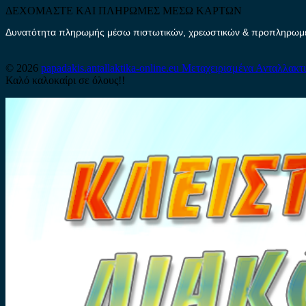
ΔΕΧΟΜΑΣΤΕ ΚΑΙ ΠΛΗΡΩΜΕΣ ΜΕΣΩ ΚΑΡΤΩΝ
Δυνατότητα πληρωμής μέσω πιστωτικών, χρεωστικών & προπληρωμέν
© 2026
papadakis.antallaktika-online.eu
Μεταχειρισμένα Ανταλλακτ
Καλό καλοκαίρι σε όλους!!